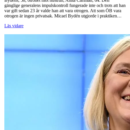
Bydéns, 58, otrohet mot hustrun, Anita Carlman, 64. Den
gänglige generalens impulskontroll fungerade inte och trots att han
var gift sedan 23 år valde han att vara otrogen. Att som ÖB vara
otrogen är ingen privatsak. Micael Bydén utgjorde i praktiken…
Läs vidare