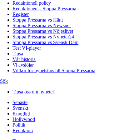
Redaktionell policy
Redaktionen – Stoppa Pressarna
Register
Stoppa Pressarna vs Hänt
Stoppa Pressarna vs Newsner
Stoppa Pressarna vs Nöjeslivet
Stoppa Pressarna vs Nyheter24
Stoppa Pressarna vs Svensk Dam
Test VI-player
Tipsa
Vår historia
Vi avslöjar
Villkor för nyhetstips till Stoppa Pressarna
Sök
Tipsa oss om nyheter!
Senaste
Svenskt
Kungligt
Hollywood
Politik
Redaktion