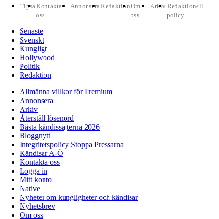
Tipsa
Kontakta
Annonsera
Redaktion
Om
Arkiv
Redaktionell
oss
oss
policy
Senaste
Svenskt
Kungligt
Hollywood
Politik
Redaktion
Allmänna villkor för Premium
Annonsera
Arkiv
Återställ lösenord
Bästa kändissajterna 2026
Bloggnytt
Integritetspolicy Stoppa Pressarna
Kändisar A-Ö
Kontakta oss
Logga in
Mitt konto
Native
Nyheter om kungligheter och kändisar
Nyhetsbrev
Om oss