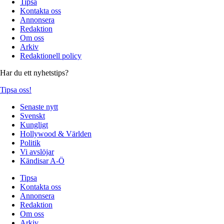
Tipsa
Kontakta oss
Annonsera
Redaktion
Om oss
Arkiv
Redaktionell policy
Har du ett nyhetstips?
Tipsa oss!
Senaste nytt
Svenskt
Kungligt
Hollywood & Världen
Politik
Vi avslöjar
Kändisar A-Ö
Tipsa
Kontakta oss
Annonsera
Redaktion
Om oss
Arkiv