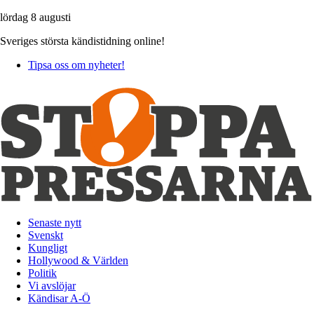
lördag 8 augusti
Sveriges största kändistidning online!
Tipsa oss om nyheter!
Senaste nytt
Svenskt
Kungligt
Hollywood & Världen
Politik
Vi avslöjar
Kändisar A-Ö