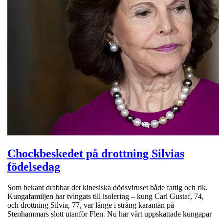
Chockbeskedet på drottning Silvias
födelsedag
Som bekant drabbar det kinesiska dödsviruset både fattig och rik.
Kungafamiljen har tvingats till isolering – kung Carl Gustaf, 74,
och drottning Silvia, 77, var länge i sträng karantän på
Stenhammars slott utanför Flen. Nu har vårt uppskattade kungapar