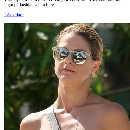
legat på latsidan – han blev…
Läs vidare