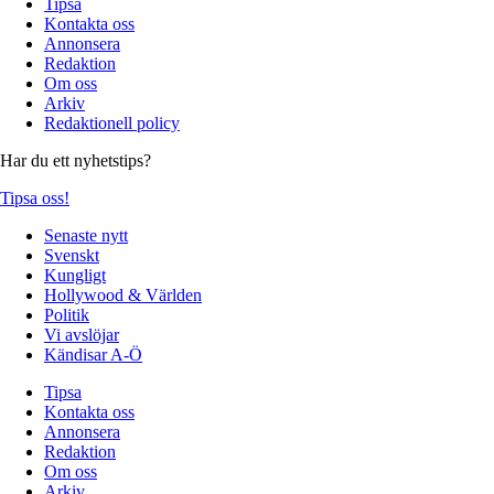
Tipsa
Kontakta oss
Annonsera
Redaktion
Om oss
Arkiv
Redaktionell policy
Har du ett nyhetstips?
Tipsa oss!
Senaste nytt
Svenskt
Kungligt
Hollywood & Världen
Politik
Vi avslöjar
Kändisar A-Ö
Tipsa
Kontakta oss
Annonsera
Redaktion
Om oss
Arkiv