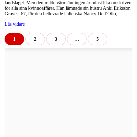
landslaget. Men den milde värmlänningen är minst lika omskriven
för alla sina kvinnoaffärer. Han lämnade sin hustru Anki Eriksson
Graves, 67, för den hetlevrade italienska Nancy Dell’Olio,…
Läs vidare
1
2
3
…
5