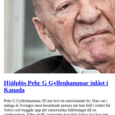
Hjälplös Pehr G Gyllenhammar inlåst i
Kanada
Pehr G Gyllenhammar, 85 har levt ett omväxlande liv. Han var i
många år Sveriges mest beundrade person när han höll i rodret för
Volvo och byggde upp det västsvenska bilföretaget till en
världsspelare. Efter att PG tvingades bort från Volvo har han inte