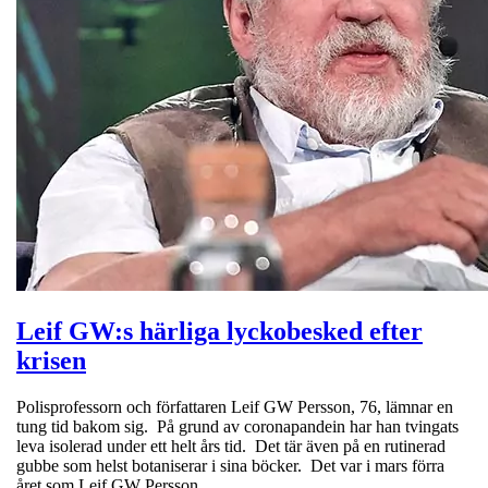
Leif GW:s härliga lyckobesked efter
krisen
Polisprofessorn och författaren Leif GW Persson, 76, lämnar en
tung tid bakom sig. På grund av coronapandein har han tvingats
leva isolerad under ett helt års tid. Det tär även på en rutinerad
gubbe som helst botaniserar i sina böcker. Det var i mars förra
året som Leif GW Persson…