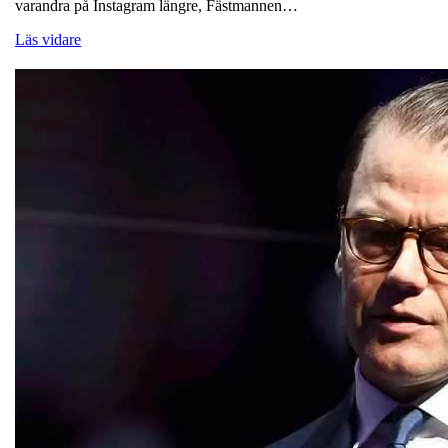
varandra på Instagram längre, Fästmannen…
Läs vidare