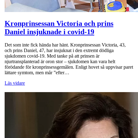
Kronprinsessan Victoria och prins
Daniel insjuknade i covid-19
Det som inte fick hända har hänt. Kronprinsessan Victoria, 43,
och prins Daniel, 47, har insjuknat i den extremt dödliga
sjukdomen covid-19. Med tanke på att prinsen är
njurtransplanterad är oron stor – sjukdomen kan vara helt
förödande för kronprinsessgemålen. Enligt hovet så uppvisar paret
lättare symtom, men mår ”efter…
Läs vidare