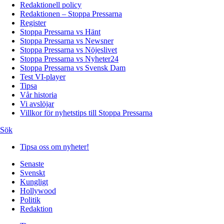
Redaktionell policy
Redaktionen – Stoppa Pressarna
Register
Stoppa Pressarna vs Hänt
Stoppa Pressarna vs Newsner
Stoppa Pressarna vs Nöjeslivet
Stoppa Pressarna vs Nyheter24
Stoppa Pressarna vs Svensk Dam
Test VI-player
Tipsa
Vår historia
Vi avslöjar
Villkor för nyhetstips till Stoppa Pressarna
Sök
Tipsa oss om nyheter!
Senaste
Svenskt
Kungligt
Hollywood
Politik
Redaktion