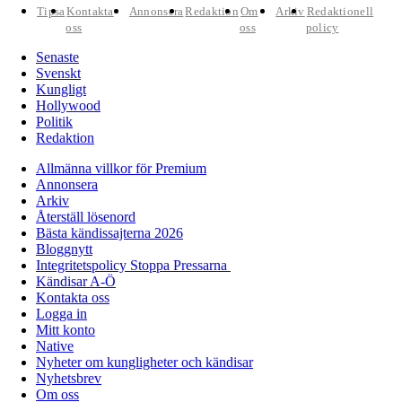
Tipsa
Kontakta
Annonsera
Redaktion
Om
Arkiv
Redaktionell
oss
oss
policy
Senaste
Svenskt
Kungligt
Hollywood
Politik
Redaktion
Allmänna villkor för Premium
Annonsera
Arkiv
Återställ lösenord
Bästa kändissajterna 2026
Bloggnytt
Integritetspolicy Stoppa Pressarna
Kändisar A-Ö
Kontakta oss
Logga in
Mitt konto
Native
Nyheter om kungligheter och kändisar
Nyhetsbrev
Om oss