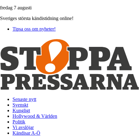
fredag 7 augusti
Sveriges största kändistidning online!
Tipsa oss om nyheter!
Senaste nytt
Svenskt
Kungligt
Hollywood & Världen
Politik
Vi avslöjar
Kändisar A-Ö