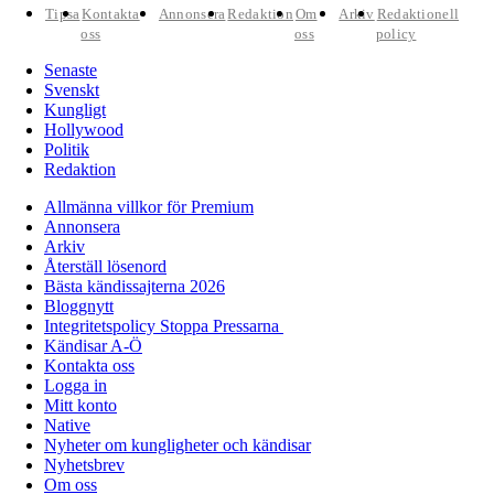
Tipsa
Kontakta
Annonsera
Redaktion
Om
Arkiv
Redaktionell
oss
oss
policy
Senaste
Svenskt
Kungligt
Hollywood
Politik
Redaktion
Allmänna villkor för Premium
Annonsera
Arkiv
Återställ lösenord
Bästa kändissajterna 2026
Bloggnytt
Integritetspolicy Stoppa Pressarna
Kändisar A-Ö
Kontakta oss
Logga in
Mitt konto
Native
Nyheter om kungligheter och kändisar
Nyhetsbrev
Om oss