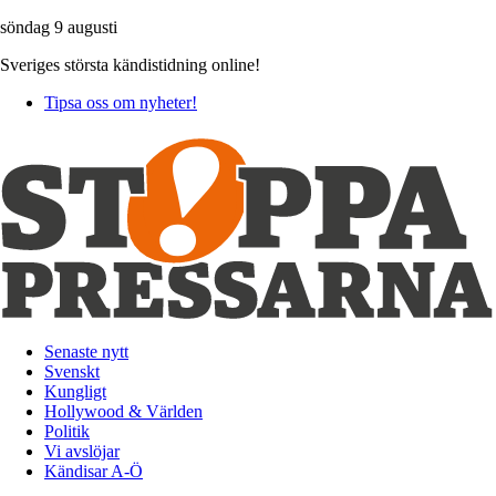
söndag 9 augusti
Sveriges största kändistidning online!
Tipsa oss om nyheter!
Senaste nytt
Svenskt
Kungligt
Hollywood & Världen
Politik
Vi avslöjar
Kändisar A-Ö