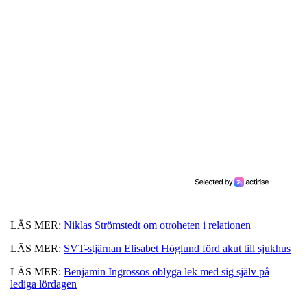
LÄS MER:
Niklas Strömstedt om otroheten i relationen
LÄS MER:
SVT-stjärnan Elisabet Höglund förd akut till sjukhus
LÄS MER:
Benjamin Ingrossos oblyga lek med sig själv på
lediga lördagen