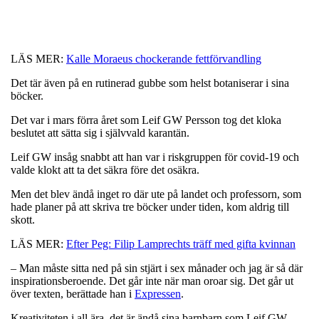
LÄS MER:
Kalle Moraeus chockerande fettförvandling
Det tär även på en rutinerad gubbe som helst botaniserar i sina
böcker.
Det var i mars förra året som Leif GW Persson tog det kloka
beslutet att sätta sig i självvald karantän.
Leif GW insåg snabbt att han var i riskgruppen för covid-19 och
valde klokt att ta det säkra före det osäkra.
Men det blev ändå inget ro där ute på landet och professorn, som
hade planer på att skriva tre böcker under tiden, kom aldrig till
skott.
LÄS MER:
Efter Peg: Filip Lamprechts träff med gifta kvinnan
– Man måste sitta ned på sin stjärt i sex månader och jag är så där
inspirationsberoende. Det går inte när man oroar sig. Det går ut
över texten, berättade han i
Expressen
.
Kreativiteten i all ära, det är ändå sina barnbarn som Leif GW