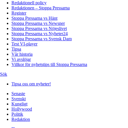
Redaktionell policy
Redaktionen – Stoppa Pressarna
Register
Stoppa Pressarna vs Hänt
Stoppa Pressarna vs Newsner
Stoppa Pressarna vs Nöjeslivet
Stoppa Pressarna vs Nyheter24
Stoppa Pressarna vs Svensk Dam
Test VI-player
Tipsa
Vår historia
Vi avslöjar
Villkor för nyhetstips till Stoppa Pressarna
Sök
Tipsa oss om nyheter!
Senaste
Svenskt
Kungligt
Hollywood
Politik
Redaktion