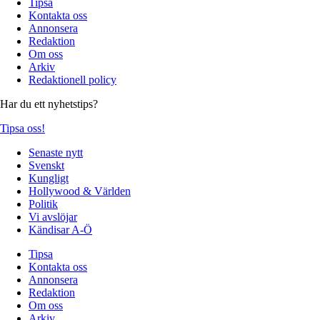
Tipsa
Kontakta oss
Annonsera
Redaktion
Om oss
Arkiv
Redaktionell policy
Har du ett nyhetstips?
Tipsa oss!
Senaste nytt
Svenskt
Kungligt
Hollywood & Världen
Politik
Vi avslöjar
Kändisar A-Ö
Tipsa
Kontakta oss
Annonsera
Redaktion
Om oss
Arkiv