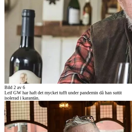
Bild 2 av 6
Leif GW har haft det mycket tufft under pandemin då han suttit
isolerad i karantän.