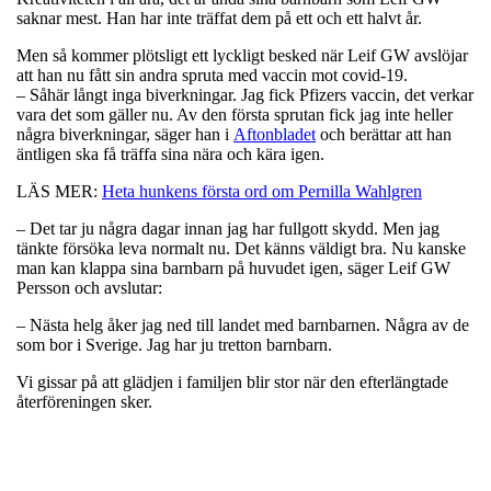
saknar mest. Han har inte träffat dem på ett och ett halvt år.
Men så kommer plötsligt ett lyckligt besked när Leif GW avslöjar
att han nu fått sin andra spruta med vaccin mot covid-19.
– Såhär långt inga biverkningar. Jag fick Pfizers vaccin, det verkar
vara det som gäller nu. Av den första sprutan fick jag inte heller
några biverkningar, säger han i
Aftonbladet
och berättar att han
äntligen ska få träffa sina nära och kära igen.
LÄS MER:
Heta hunkens första ord om Pernilla Wahlgren
– Det tar ju några dagar innan jag har fullgott skydd. Men jag
tänkte försöka leva normalt nu. Det känns väldigt bra. Nu kanske
man kan klappa sina barnbarn på huvudet igen, säger Leif GW
Persson och avslutar:
– Nästa helg åker jag ned till landet med barnbarnen. Några av de
som bor i Sverige. Jag har ju tretton barnbarn.
Vi gissar på att glädjen i familjen blir stor när den efterlängtade
återföreningen sker.