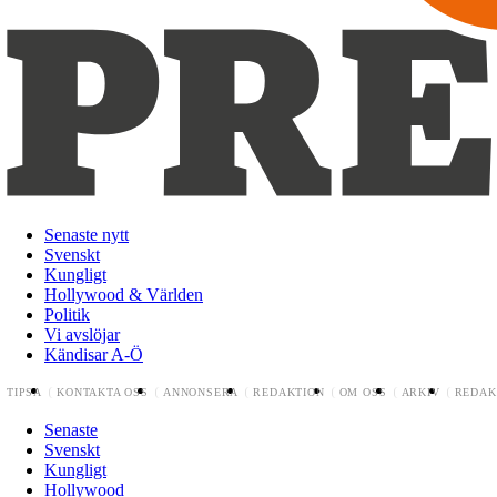
Senaste nytt
Svenskt
Kungligt
Hollywood & Världen
Politik
Vi avslöjar
Kändisar A-Ö
TIPSA
KONTAKTA OSS
ANNONSERA
REDAKTION
OM OSS
ARKIV
REDAK
Senaste
Svenskt
Kungligt
Hollywood