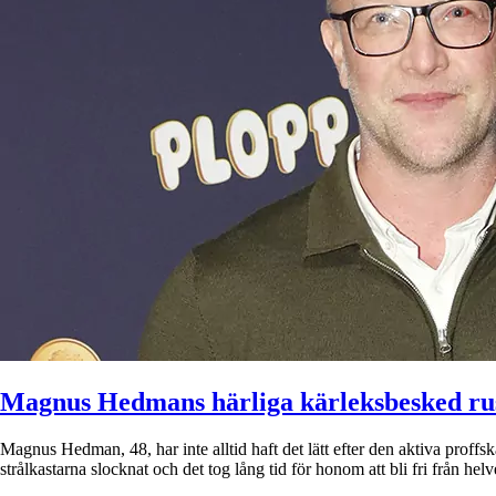
Magnus Hedmans härliga kärleksbesked r
Magnus Hedman, 48, har inte alltid haft det lätt efter den aktiva proff
strålkastarna slocknat och det tog lång tid för honom att bli fri från he