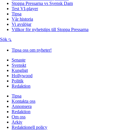
Stoppa Pressarna vs Svensk Dam
Test VI-player
Tipsa
Vår historia
Vi avslöjar
Villkor för nyhetstips till Stoppa Pressarna
Sök
Tipsa oss om nyheter!
Senaste
Svenskt
Kungligt
Hollywood
Politik
Redaktion
Tipsa
Kontakta oss
Annonsera
Redaktion
Om oss
Arkiv
Redaktionell policy