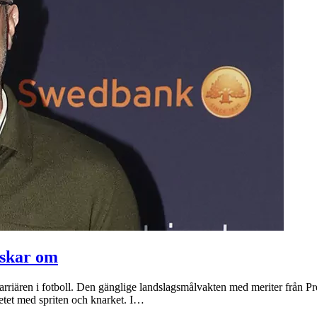
uskar om
skarriären i fotboll. Den gänglige landslagsmålvakten med meriter från P
lvetet med spriten och knarket. I…