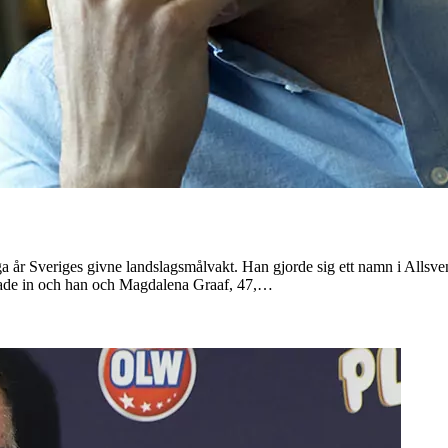
a år Sveriges givne landslagsmålvakt. Han gjorde sig ett namn i Allsv
ödade in och han och Magdalena Graaf, 47,…