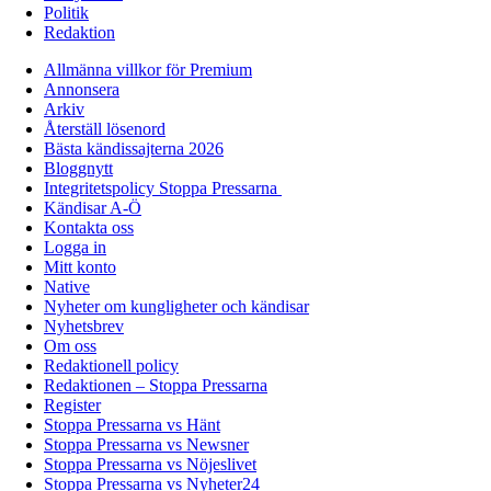
Politik
Redaktion
Allmänna villkor för Premium
Annonsera
Arkiv
Återställ lösenord
Bästa kändissajterna 2026
Bloggnytt
Integritetspolicy Stoppa Pressarna
Kändisar A-Ö
Kontakta oss
Logga in
Mitt konto
Native
Nyheter om kungligheter och kändisar
Nyhetsbrev
Om oss
Redaktionell policy
Redaktionen – Stoppa Pressarna
Register
Stoppa Pressarna vs Hänt
Stoppa Pressarna vs Newsner
Stoppa Pressarna vs Nöjeslivet
Stoppa Pressarna vs Nyheter24