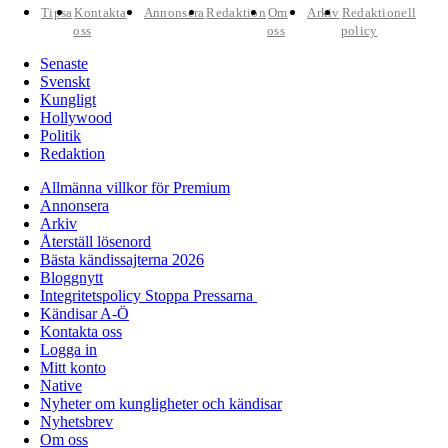
Tipsa
Kontakta
Annonsera
Redaktion
Om
Arkiv
Redaktionell
oss
oss
policy
Senaste
Svenskt
Kungligt
Hollywood
Politik
Redaktion
Allmänna villkor för Premium
Annonsera
Arkiv
Återställ lösenord
Bästa kändissajterna 2026
Bloggnytt
Integritetspolicy Stoppa Pressarna
Kändisar A-Ö
Kontakta oss
Logga in
Mitt konto
Native
Nyheter om kungligheter och kändisar
Nyhetsbrev
Om oss