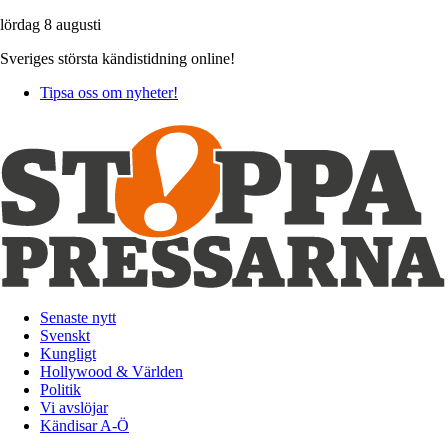
lördag 8 augusti
Sveriges största kändistidning online!
Tipsa oss om nyheter!
Senaste nytt
Svenskt
Kungligt
Hollywood & Världen
Politik
Vi avslöjar
Kändisar A-Ö