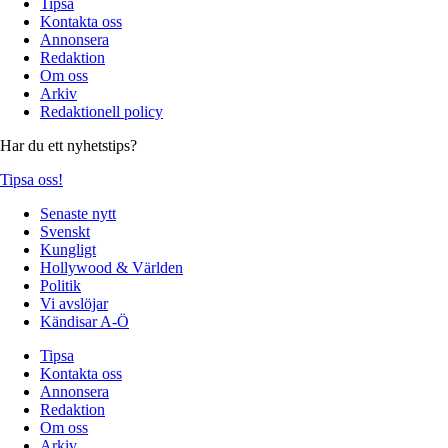
Tipsa
Kontakta oss
Annonsera
Redaktion
Om oss
Arkiv
Redaktionell policy
Har du ett nyhetstips?
Tipsa oss!
Senaste nytt
Svenskt
Kungligt
Hollywood & Världen
Politik
Vi avslöjar
Kändisar A-Ö
Tipsa
Kontakta oss
Annonsera
Redaktion
Om oss
Arkiv