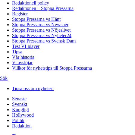
Redaktionell policy
Redaktionen – Stoppa Pressarna
Register
Stoppa Pressarna vs Hänt
Stoppa Pressarna vs Newsner
Stoppa Pressarna vs Nöjeslivet
Stoppa Pressarna vs Nyheter24
Stoppa Pressarna vs Svensk Dam
Test VI-player
Tipsa
Vår historia
Vi avslöjar
Villkor för nyhetstips till Stoppa Pressarna
Sök
Tipsa oss om nyheter!
Senaste
Svenskt
Kungligt
Hollywood
Politik
Redaktion