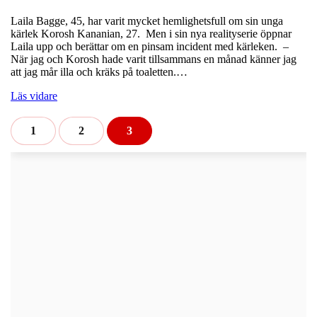
Laila Bagge, 45, har varit mycket hemlighetsfull om sin unga
kärlek Korosh Kananian, 27. Men i sin nya realityserie öppnar
Laila upp och berättar om en pinsam incident med kärleken. –
När jag och Korosh hade varit tillsammans en månad känner jag
att jag mår illa och kräks på toaletten.…
Läs vidare
1
2
3