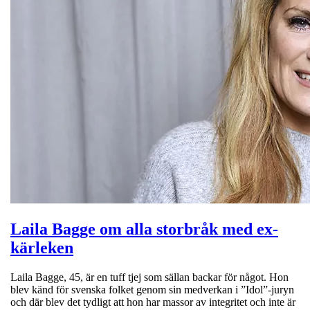
Laila Bagge om alla storbråk med ex-
kärleken
Laila Bagge, 45, är en tuff tjej som sällan backar för något. Hon
blev känd för svenska folket genom sin medverkan i ”Idol”-juryn
och där blev det tydligt att hon har massor av integritet och inte är