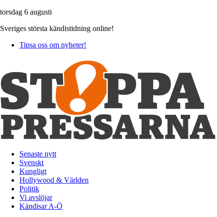
torsdag 6 augusti
Sveriges största kändistidning online!
Tipsa oss om nyheter!
Senaste nytt
Svenskt
Kungligt
Hollywood & Världen
Politik
Vi avslöjar
Kändisar A-Ö