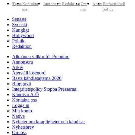
Tipsa
Kontakta
Annonsera
Redaktion
Om
Arkiv
Redaktionell
oss
oss
policy
Senaste
Svenskt
Kungligt
Hollywood
Politik
Redaktion
Allmänna villkor för Premium
Annonsera
Arkiv
Återställ lösenord
Bästa kändissajterna 2026
Bloggnytt
Integritetspolicy Stoppa Pressarna
Kändisar A-Ö
Kontakta oss
Logga in
Mitt konto
Native
Nyheter om kungligheter och kändisar
Nyhetsbrev
Om oss