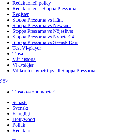
Redaktionell policy
Redaktionen – Stoppa Pressarna
Register
Stoppa Pressarna vs Hänt
Stoppa Pressarna vs Newsner
Stoppa Pressarna vs Nöjeslivet
Stoppa Pressarna vs Nyheter24
Stoppa Pressarna vs Svensk Dam
Test VI-player
Tipsa
Vår historia
Vi avslöjar
Villkor för nyhetstips till Stoppa Pressarna
Sök
Tipsa oss om nyheter!
Senaste
Svenskt
Kungligt
Hollywood
Politik
Redaktion