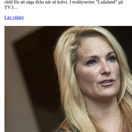
rädd för att säga ifrån när så krävs. I realityserien ”Lailaland” på
TV3…
Läs vidare