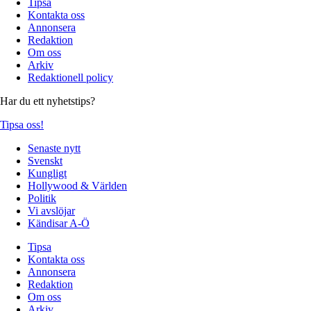
Tipsa
Kontakta oss
Annonsera
Redaktion
Om oss
Arkiv
Redaktionell policy
Har du ett nyhetstips?
Tipsa oss!
Senaste nytt
Svenskt
Kungligt
Hollywood & Världen
Politik
Vi avslöjar
Kändisar A-Ö
Tipsa
Kontakta oss
Annonsera
Redaktion
Om oss
Arkiv