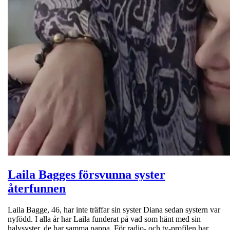
Laila Bagges försvunna syster
återfunnen
Laila Bagge, 46, har inte träffar sin syster Diana sedan systern var
nyfödd. I alla år har Laila funderat på vad som hänt med sin
halvsyster, de har samma pappa. För radio- och tv-profilen har