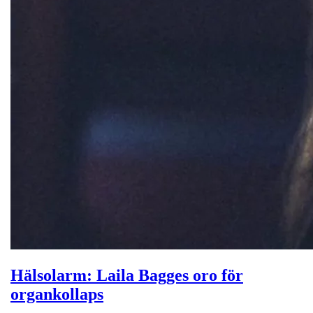
Hälsolarm: Laila Bagges oro för
organkollaps