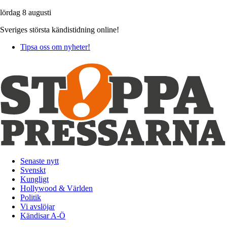
lördag 8 augusti
Sveriges största kändistidning online!
Tipsa oss om nyheter!
Senaste nytt
Svenskt
Kungligt
Hollywood & Världen
Politik
Vi avslöjar
Kändisar A-Ö