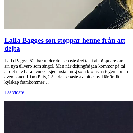
Laila Bagges son stoppar henne från att
dejta
Laila Bagge, 52, har under det senaste året talat allt öppnare om
sin nya tillvaro som singel. Men när dejtingfrågan kommer på tal
är det inte bara hennes egen inställning som bromsar stegen – utan
även sonen Liam Pitts, 22. I det senaste avsnittet av Här är ditt
kylskåp framkommer…
Läs vidare