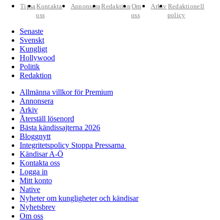
Tipsa
Kontakta
Annonsera
Redaktion
Om
Arkiv
Redaktionell
oss
oss
policy
Senaste
Svenskt
Kungligt
Hollywood
Politik
Redaktion
Allmänna villkor för Premium
Annonsera
Arkiv
Återställ lösenord
Bästa kändissajterna 2026
Bloggnytt
Integritetspolicy Stoppa Pressarna
Kändisar A-Ö
Kontakta oss
Logga in
Mitt konto
Native
Nyheter om kungligheter och kändisar
Nyhetsbrev
Om oss