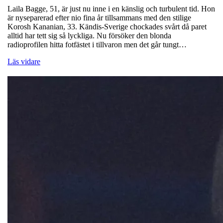
Laila Bagge, 51, är just nu inne i en känslig och turbulent tid. Hon
är nyseparerad efter nio fina år tillsammans med den stilige
Korosh Kananian, 33. Kändis-Sverige chockades svårt då paret
alltid har tett sig så lyckliga. Nu försöker den blonda
radioprofilen hitta fotfästet i tillvaron men det går tungt…
Läs vidare