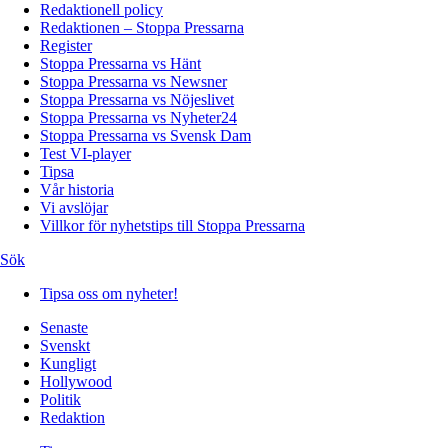
Redaktionell policy
Redaktionen – Stoppa Pressarna
Register
Stoppa Pressarna vs Hänt
Stoppa Pressarna vs Newsner
Stoppa Pressarna vs Nöjeslivet
Stoppa Pressarna vs Nyheter24
Stoppa Pressarna vs Svensk Dam
Test VI-player
Tipsa
Vår historia
Vi avslöjar
Villkor för nyhetstips till Stoppa Pressarna
Sök
Tipsa oss om nyheter!
Senaste
Svenskt
Kungligt
Hollywood
Politik
Redaktion