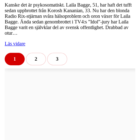
Kanske det är psykosomatiskt. Laila Bagge, 51, har haft det tufft
sedan uppbrottet från Korosh Kananian, 33. Nu har den blonda
Radio Rix-stjärnan svåra hälsoproblem och oron växer för Laila
Bagge. Ända sedan genombrottet i TV4:s ”Idol”-jury har Laila
Bagge varit en självklar del av svensk offentlighet. Drabbad av
otur…
Läs vidare
1
2
3