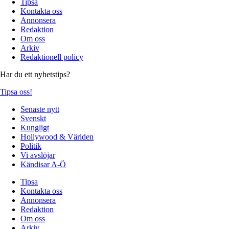
Tipsa
Kontakta oss
Annonsera
Redaktion
Om oss
Arkiv
Redaktionell policy
Har du ett nyhetstips?
Tipsa oss!
Senaste nytt
Svenskt
Kungligt
Hollywood & Världen
Politik
Vi avslöjar
Kändisar A-Ö
Tipsa
Kontakta oss
Annonsera
Redaktion
Om oss
Arkiv