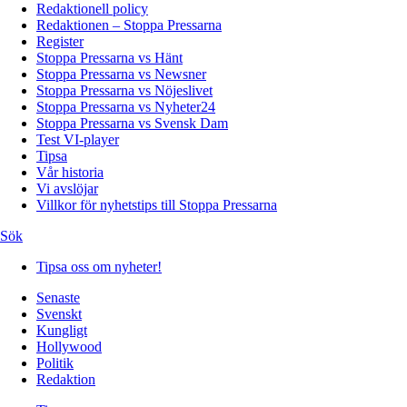
Redaktionell policy
Redaktionen – Stoppa Pressarna
Register
Stoppa Pressarna vs Hänt
Stoppa Pressarna vs Newsner
Stoppa Pressarna vs Nöjeslivet
Stoppa Pressarna vs Nyheter24
Stoppa Pressarna vs Svensk Dam
Test VI-player
Tipsa
Vår historia
Vi avslöjar
Villkor för nyhetstips till Stoppa Pressarna
Sök
Tipsa oss om nyheter!
Senaste
Svenskt
Kungligt
Hollywood
Politik
Redaktion