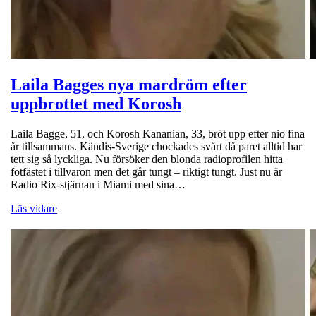
Laila Bagges nya mardröm efter
uppbrottet med Korosh
Laila Bagge, 51, och Korosh Kananian, 33, bröt upp efter nio fina
år tillsammans. Kändis-Sverige chockades svårt då paret alltid har
tett sig så lyckliga. Nu försöker den blonda radioprofilen hitta
fotfästet i tillvaron men det går tungt – riktigt tungt. Just nu är
Radio Rix-stjärnan i Miami med sina…
Läs vidare