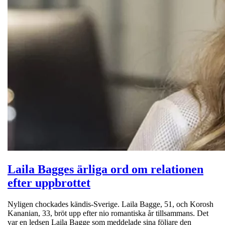
Laila Bagges ärliga ord om relationen
efter uppbrottet
Nyligen chockades kändis-Sverige. Laila Bagge, 51, och Korosh
Kananian, 33, bröt upp efter nio romantiska år tillsammans. Det
var en ledsen Laila Bagge som meddelade sina följare den