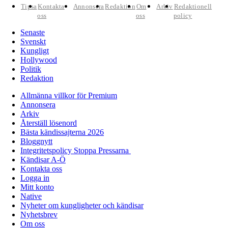
Tipsa
Kontakta
Annonsera
Redaktion
Om
Arkiv
Redaktionell
oss
oss
policy
Senaste
Svenskt
Kungligt
Hollywood
Politik
Redaktion
Allmänna villkor för Premium
Annonsera
Arkiv
Återställ lösenord
Bästa kändissajterna 2026
Bloggnytt
Integritetspolicy Stoppa Pressarna
Kändisar A-Ö
Kontakta oss
Logga in
Mitt konto
Native
Nyheter om kungligheter och kändisar
Nyhetsbrev
Om oss