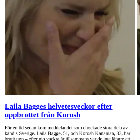
Laila Bagges helvetesveckor efter
uppbrottet från Korosh
För en tid sedan kom meddelandet som chockade stora dela av
kändis-Sverige. Laila Bagge, 51, och Korosh Kananian, 33, har
brutit upp – efter nio vackra år tillsammans var de inte längre ett