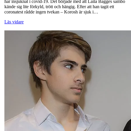
har insjuknat i covid-19. Det började med att Laila Bagges sambo
kände sig lite förkyld, trött och hängig. Efter att han tagit ett
coronatest rådde ingen tvekan – Korosh är sjuk i…
Läs vidare