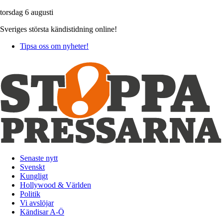
torsdag 6 augusti
Sveriges största kändistidning online!
Tipsa oss om nyheter!
Senaste nytt
Svenskt
Kungligt
Hollywood & Världen
Politik
Vi avslöjar
Kändisar A-Ö