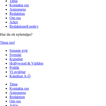
Tipsa
Kontakta oss
Annonsera
Redaktion
Om oss
Arkiv
Redaktionell policy
Har du ett nyhetstips?
Tipsa oss!
Senaste nytt
Svenskt
Kungligt
Hollywood & Världen
Politik
Vi avslöjar
Kändisar A-Ö
Tipsa
Kontakta oss
Annonsera
Redaktion
Om oss
Arkiv