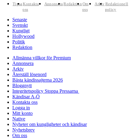
Tipsa
Kontakta
Annonsera
Redaktion
Om
Arkiv
Redaktionell
oss
oss
policy
Senaste
Svenskt
Kungligt
Hollywood
Politik
Redaktion
Allmänna villkor för Premium
Annonsera
Arkiv
Återställ lösenord
Bästa kändissajterna 2026
Bloggnytt
Integritetspolicy Stoppa Pressarna
Kändisar A-Ö
Kontakta oss
Logga in
Mitt konto
Native
Nyheter om kungligheter och kändisar
Nyhetsbrev
Om oss