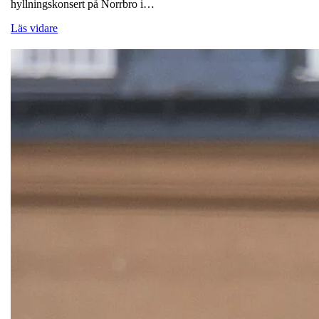
hyllningskonsert på Norrbro i…
Läs vidare