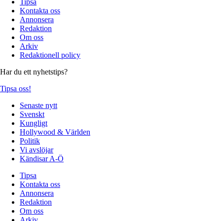
Tipsa
Kontakta oss
Annonsera
Redaktion
Om oss
Arkiv
Redaktionell policy
Har du ett nyhetstips?
Tipsa oss!
Senaste nytt
Svenskt
Kungligt
Hollywood & Världen
Politik
Vi avslöjar
Kändisar A-Ö
Tipsa
Kontakta oss
Annonsera
Redaktion
Om oss
Arkiv