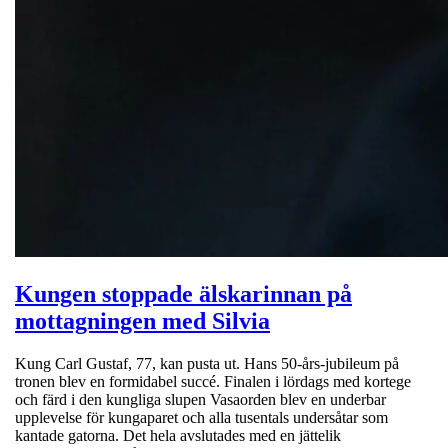
Kungen stoppade älskarinnan på
mottagningen med Silvia
Kung Carl Gustaf, 77, kan pusta ut. Hans 50-års-jubileum på
tronen blev en formidabel succé. Finalen i lördags med kortege
och färd i den kungliga slupen Vasaorden blev en underbar
upplevelse för kungaparet och alla tusentals undersåtar som
kantade gatorna. Det hela avslutades med en jättelik