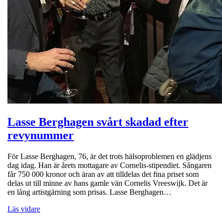
Lasse Berghagen svårt skadad efter
revynummer
För Lasse Berghagen, 76, är det trots hälsoproblemen en glädjens
dag idag. Han är årets mottagare av Cornelis-stipendiet. Sångaren
får 750 000 kronor och äran av att tilldelas det fina priset som
delas ut till minne av hans gamle vän Cornelis Vreeswijk. Det är
en lång artistgärning som prisas. Lasse Berghagen…
Läs vidare