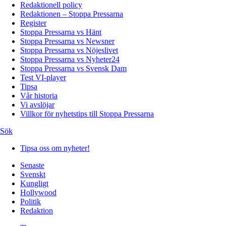
Redaktionell policy
Redaktionen – Stoppa Pressarna
Register
Stoppa Pressarna vs Hänt
Stoppa Pressarna vs Newsner
Stoppa Pressarna vs Nöjeslivet
Stoppa Pressarna vs Nyheter24
Stoppa Pressarna vs Svensk Dam
Test VI-player
Tipsa
Vår historia
Vi avslöjar
Villkor för nyhetstips till Stoppa Pressarna
Sök
Tipsa oss om nyheter!
Senaste
Svenskt
Kungligt
Hollywood
Politik
Redaktion