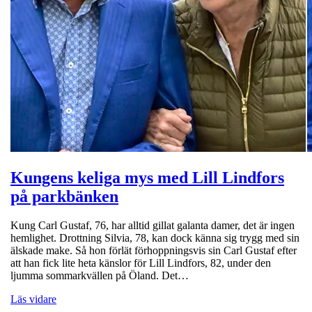
Kungens keliga mys med Lill Lindfors
på parkbänken
Kung Carl Gustaf, 76, har alltid gillat galanta damer, det är ingen
hemlighet. Drottning Silvia, 78, kan dock känna sig trygg med sin
älskade make. Så hon förlät förhoppningsvis sin Carl Gustaf efter
att han fick lite heta känslor för Lill Lindfors, 82, under den
ljumma sommarkvällen på Öland. Det…
Läs vidare