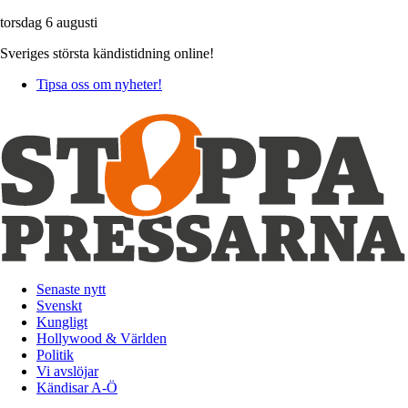
torsdag 6 augusti
Sveriges största kändistidning online!
Tipsa oss om nyheter!
Senaste nytt
Svenskt
Kungligt
Hollywood & Världen
Politik
Vi avslöjar
Kändisar A-Ö