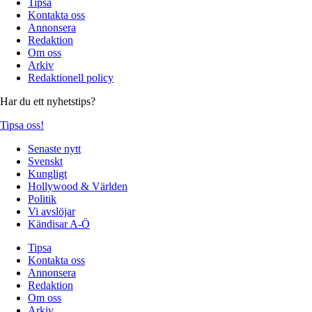
Tipsa
Kontakta oss
Annonsera
Redaktion
Om oss
Arkiv
Redaktionell policy
Har du ett nyhetstips?
Tipsa oss!
Senaste nytt
Svenskt
Kungligt
Hollywood & Världen
Politik
Vi avslöjar
Kändisar A-Ö
Tipsa
Kontakta oss
Annonsera
Redaktion
Om oss
Arkiv