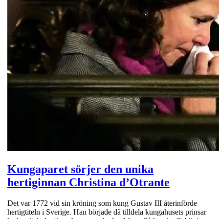
Kungaparet sörjer den unika
hertiginnan Christina d’Otrante
Det var 1772 vid sin kröning som kung Gustav III återinförde
hertigtiteln i Sverige. Han började då tilldela kungahusets prinsar