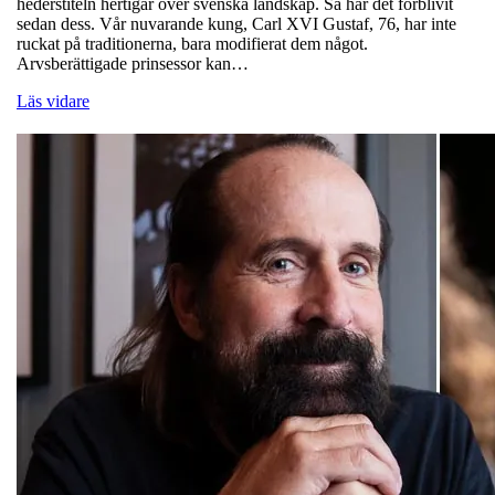
hederstiteln hertigar över svenska landskap. Så har det förblivit
sedan dess. Vår nuvarande kung, Carl XVI Gustaf, 76, har inte
ruckat på traditionerna, bara modifierat dem något.
Arvsberättigade prinsessor kan…
Läs vidare