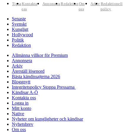
Tipsa
Kontakta
Annonsera
Redaktion
Om
Arkiv
Redaktionell
oss
oss
policy
Senaste
Svenskt
Kungligt
Hollywood
Politik
Redaktion
Allmänna villkor för Premium
Annonsera
Arkiv
Återställ lösenord
Bästa kändissajterna 2026
Bloggnytt
Integritetspolicy Stoppa Pressarna
Kändisar A-Ö
Kontakta oss
Logga in
Mitt konto
Native
Nyheter om kungligheter och kändisar
Nyhetsbrev
Om oss