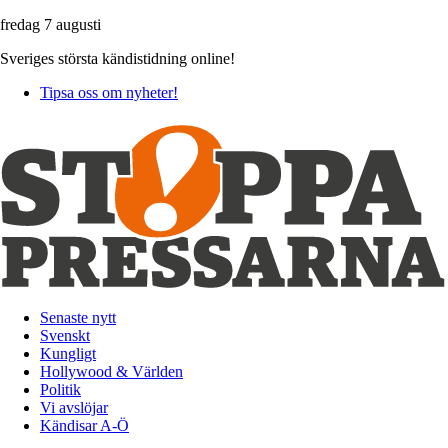
fredag 7 augusti
Sveriges största kändistidning online!
Tipsa oss om nyheter!
Senaste nytt
Svenskt
Kungligt
Hollywood & Världen
Politik
Vi avslöjar
Kändisar A-Ö