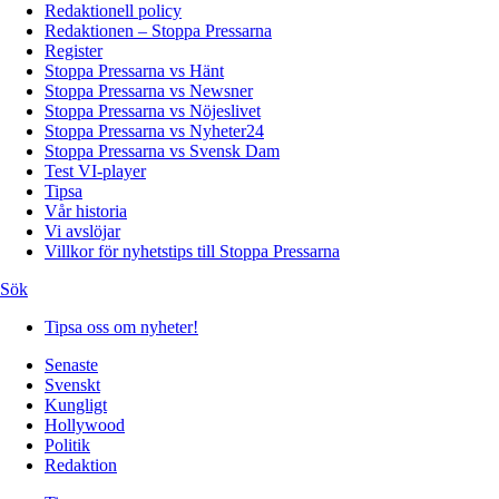
Redaktionell policy
Redaktionen – Stoppa Pressarna
Register
Stoppa Pressarna vs Hänt
Stoppa Pressarna vs Newsner
Stoppa Pressarna vs Nöjeslivet
Stoppa Pressarna vs Nyheter24
Stoppa Pressarna vs Svensk Dam
Test VI-player
Tipsa
Vår historia
Vi avslöjar
Villkor för nyhetstips till Stoppa Pressarna
Sök
Tipsa oss om nyheter!
Senaste
Svenskt
Kungligt
Hollywood
Politik
Redaktion