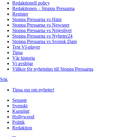
Redaktionell policy
Redaktionen – Stoppa Pressarna
Register
Stoppa Pressarna vs Hänt
Stoppa Pressarna vs Newsner
Stoppa Pressarna vs Nöjeslivet
Stoppa Pressarna vs Nyheter24
Stoppa Pressarna vs Svensk Dam
Test VI-player
Tipsa
Vår historia
Vi avslöjar
Villkor för nyhetstips till Stoppa Pressarna
Sök
Tipsa oss om nyheter!
Senaste
Svenskt
Kungligt
Hollywood
Politik
Redaktion