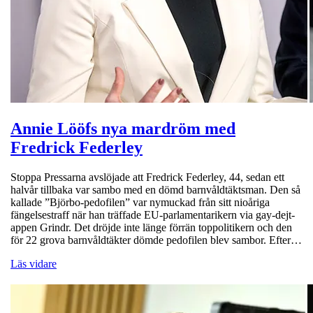
Annie Lööfs nya mardröm med
Fredrick Federley
Stoppa Pressarna avslöjade att Fredrick Federley, 44, sedan ett
halvår tillbaka var sambo med en dömd barnvåldtäktsman. Den så
kallade ”Björbo-pedofilen” var nymuckad från sitt nioåriga
fängelsestraff när han träffade EU-parlamentarikern via gay-dejt-
appen Grindr. Det dröjde inte länge förrän toppolitikern och den
för 22 grova barnvåldtäkter dömde pedofilen blev sambor. Efter…
Läs vidare