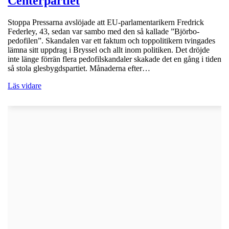
Centerpartiet
Stoppa Pressarna avslöjade att EU-parlamentarikern Fredrick
Federley, 43, sedan var sambo med den så kallade ”Björbo-
pedofilen”. Skandalen var ett faktum och toppolitikern tvingades
lämna sitt uppdrag i Bryssel och allt inom politiken. Det dröjde
inte länge förrän flera pedofilskandaler skakade det en gång i tiden
så stola glesbygdspartiet. Månaderna efter…
Läs vidare