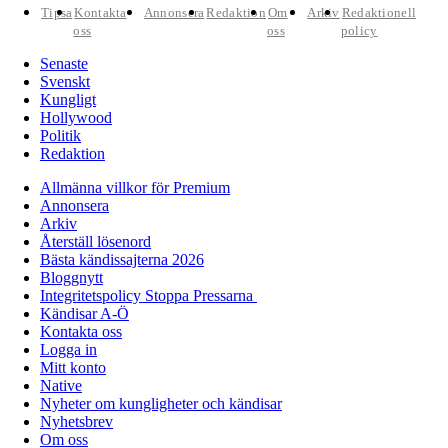
Tipsa
Kontakta
Annonsera
Redaktion
Om
Arkiv
Redaktionell
oss
oss
policy
Senaste
Svenskt
Kungligt
Hollywood
Politik
Redaktion
Allmänna villkor för Premium
Annonsera
Arkiv
Återställ lösenord
Bästa kändissajterna 2026
Bloggnytt
Integritetspolicy Stoppa Pressarna
Kändisar A-Ö
Kontakta oss
Logga in
Mitt konto
Native
Nyheter om kungligheter och kändisar
Nyhetsbrev
Om oss