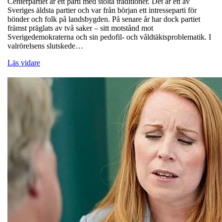
Centerpartiet är ett parti med stolta traditioner. Det är ett av
Sveriges äldsta partier och var från början ett intresseparti för
bönder och folk på landsbygden. På senare år har dock partiet
främst präglats av två saker – sitt motstånd mot
Sverigedemokraterna och sin pedofil- och våldtäktsproblematik. I
valrörelsens slutskede…
Läs vidare