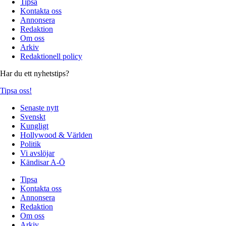
Tipsa
Kontakta oss
Annonsera
Redaktion
Om oss
Arkiv
Redaktionell policy
Har du ett nyhetstips?
Tipsa oss!
Senaste nytt
Svenskt
Kungligt
Hollywood & Världen
Politik
Vi avslöjar
Kändisar A-Ö
Tipsa
Kontakta oss
Annonsera
Redaktion
Om oss
Arkiv