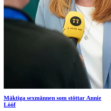
Mäktiga sexmännen som stöttar Annie
Lööf