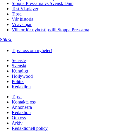
Stoppa Pressarna vs Svensk Dam
Test VI-player
Tipsa
Vår historia
Vi avslöjar
Villkor för nyhetstips till Stoppa Pressarna
Sök
Tipsa oss om nyheter!
Senaste
Svenskt
Kungligt
Hollywood
Politik
Redaktion
Tipsa
Kontakta oss
Annonsera
Redaktion
Om oss
Arkiv
Redaktionell policy