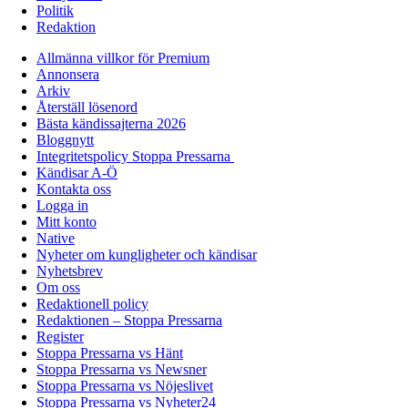
Politik
Redaktion
Allmänna villkor för Premium
Annonsera
Arkiv
Återställ lösenord
Bästa kändissajterna 2026
Bloggnytt
Integritetspolicy Stoppa Pressarna
Kändisar A-Ö
Kontakta oss
Logga in
Mitt konto
Native
Nyheter om kungligheter och kändisar
Nyhetsbrev
Om oss
Redaktionell policy
Redaktionen – Stoppa Pressarna
Register
Stoppa Pressarna vs Hänt
Stoppa Pressarna vs Newsner
Stoppa Pressarna vs Nöjeslivet
Stoppa Pressarna vs Nyheter24