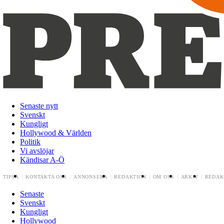
Senaste nytt
Svenskt
Kungligt
Hollywood & Världen
Politik
Vi avslöjar
Kändisar A-Ö
TIPSA
KONTAKTA OSS
ANNONSERA
REDAKTION
OM OSS
ARKIV
REDAK
Senaste
Svenskt
Kungligt
Hollywood