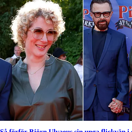
Så förför Björn Ulvaeus sin unga flickvän 