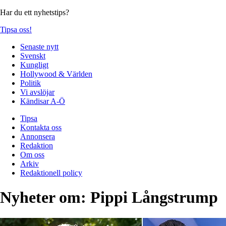
Har du ett nyhetstips?
Tipsa oss!
Senaste nytt
Svenskt
Kungligt
Hollywood & Världen
Politik
Vi avslöjar
Kändisar A-Ö
Tipsa
Kontakta oss
Annonsera
Redaktion
Om oss
Arkiv
Redaktionell policy
Nyheter om:
Pippi Långstrump