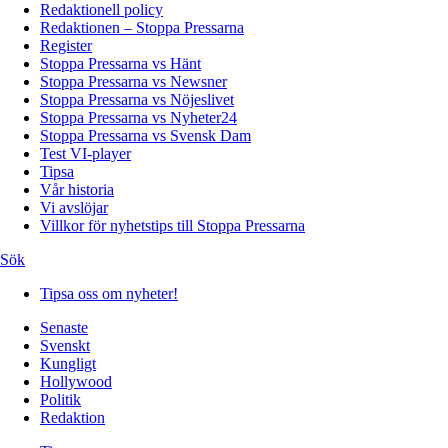
Redaktionell policy
Redaktionen – Stoppa Pressarna
Register
Stoppa Pressarna vs Hänt
Stoppa Pressarna vs Newsner
Stoppa Pressarna vs Nöjeslivet
Stoppa Pressarna vs Nyheter24
Stoppa Pressarna vs Svensk Dam
Test VI-player
Tipsa
Vår historia
Vi avslöjar
Villkor för nyhetstips till Stoppa Pressarna
Sök
Tipsa oss om nyheter!
Senaste
Svenskt
Kungligt
Hollywood
Politik
Redaktion