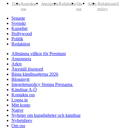
Tipsa
Kontakta
Annonsera
Redaktion
Om
Arkiv
Redaktionell
oss
oss
policy
Senaste
Svenskt
Kungligt
Hollywood
Politik
Redaktion
Allmänna villkor för Premium
Annonsera
Arkiv
Återställ lösenord
Bästa kändissajterna 2026
Bloggnytt
Integritetspolicy Stoppa Pressarna
Kändisar A-Ö
Kontakta oss
Logga in
Mitt konto
Native
Nyheter om kungligheter och kändisar
Nyhetsbrev
Om oss