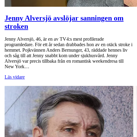
Jenny Alversjö avslöjar sanningen om
stroken
Jenny Alversjö, 46, är en av TV4:s mest profilerade
programledare. För ett år sedan drabbades hon av en otäck stroke i
hemmet. Pojkvännen Anders Bernunger, 43, räddade hennes liv
och såg till att Jenny snabbt kom under sjukhusvård. Jenny
Alversjö var precis tillbaka från en romantisk weekendresa till
New York…
Läs vidare