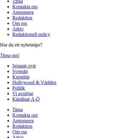
Tipsa
Kontakta oss
Annonsera
Redaktion
Om oss
Arkiv
Redaktionell policy
Har du ett nyhetstips?
Tipsa oss!
Senaste nytt
Svenskt
Kungligt
Hollywood & Världen
Politik
Vi avslöjar
Kändisar A-Ö
Tipsa
Kontakta oss
Annonsera
Redaktion
Om oss
Arkiv