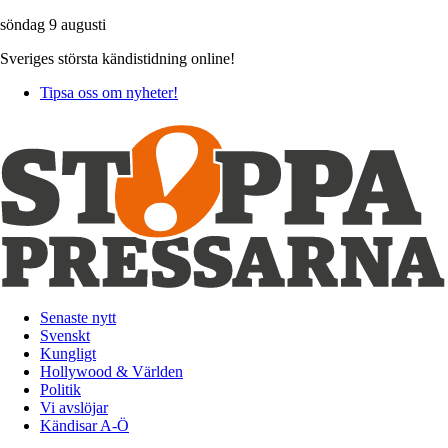
söndag 9 augusti
Sveriges största kändistidning online!
Tipsa oss om nyheter!
Senaste nytt
Svenskt
Kungligt
Hollywood & Världen
Politik
Vi avslöjar
Kändisar A-Ö