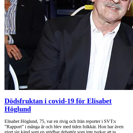
Dödsfruktan i covid-19 för Elisabet
Höglund
Elisabet Höglund, 75, var en rivig och frän reporter i SVT:s
”Rapport” i många år och blev med tiden folkkär. Hon har även
gjort sig känd som en stridbar debattör som inte tvekar att ta