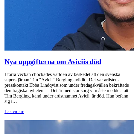
Nya uppgifterna om Aviciis död
I förra veckan chockades världen av beskedet att den svenska
superstjärnan Tim "Avicii" Bergling avlidit. Det var artistens
presskontakt Ebba Lindqvist som under fredagskvällen bekräftade
den tragiska nyheten. – Det är med stor sorg vi måste meddela att
Tim Bergling, känd under artistnamnet Avicii, är död. Han befann
sig i…
Läs vidare