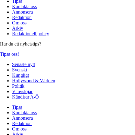
Tipsa
Kontakta oss
Annonsera
Redaktion
Om oss
Arkiv
Redaktionell policy
Har du ett nyhetstips?
Tipsa oss!
Senaste nytt
Svenskt
Kungligt
Hollywood & Världen
Politik
Vi avslöjar
Kändisar A-Ö
Tipsa
Kontakta oss
Annonsera
Redaktion
Om oss
Arkiv