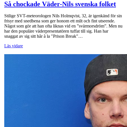
Så chockade Väder-Nils svenska folket
Stilige SVT-meteorologen Nils Holmqvist, 32, är igenkänd för sin
frisyr med snedbena som ger honom ett milt och fint utseende.
Något som gör att han ofta liknas vid en ”svärmorsdröm”. Men nu
har den populäre väderpresentatören tuffat till sig. Han har
snaggat av sig sitt hår à la "Prison Break"…
Läs vidare