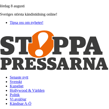
lördag 8 augusti
Sveriges största kändistidning online!
Tipsa oss om nyheter!
Senaste nytt
Svenskt
Kungligt
Hollywood & Världen
Politik
Vi avslöjar
Kändisar A-Ö