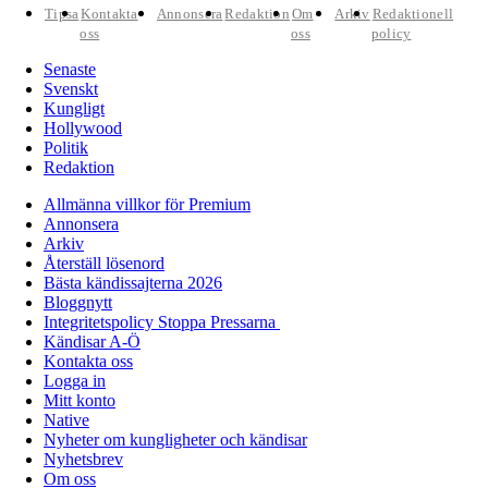
Tipsa
Kontakta
Annonsera
Redaktion
Om
Arkiv
Redaktionell
oss
oss
policy
Senaste
Svenskt
Kungligt
Hollywood
Politik
Redaktion
Allmänna villkor för Premium
Annonsera
Arkiv
Återställ lösenord
Bästa kändissajterna 2026
Bloggnytt
Integritetspolicy Stoppa Pressarna
Kändisar A-Ö
Kontakta oss
Logga in
Mitt konto
Native
Nyheter om kungligheter och kändisar
Nyhetsbrev
Om oss