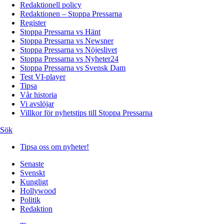
Redaktionell policy
Redaktionen – Stoppa Pressarna
Register
Stoppa Pressarna vs Hänt
Stoppa Pressarna vs Newsner
Stoppa Pressarna vs Nöjeslivet
Stoppa Pressarna vs Nyheter24
Stoppa Pressarna vs Svensk Dam
Test VI-player
Tipsa
Vår historia
Vi avslöjar
Villkor för nyhetstips till Stoppa Pressarna
Sök
Tipsa oss om nyheter!
Senaste
Svenskt
Kungligt
Hollywood
Politik
Redaktion