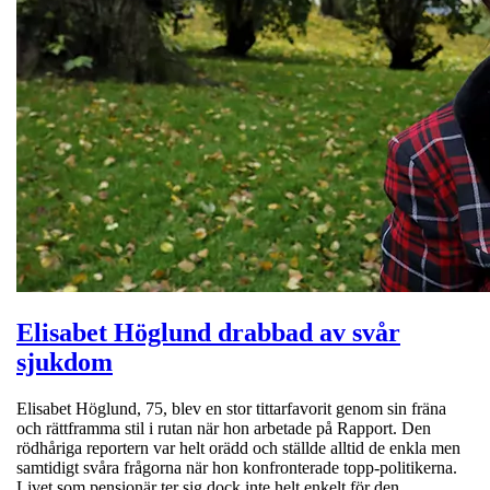
Elisabet Höglund drabbad av svår
sjukdom
Elisabet Höglund, 75, blev en stor tittarfavorit genom sin fräna
och rättframma stil i rutan när hon arbetade på Rapport. Den
rödhåriga reportern var helt orädd och ställde alltid de enkla men
samtidigt svåra frågorna när hon konfronterade topp-politikerna.
Livet som pensionär ter sig dock inte helt enkelt för den…