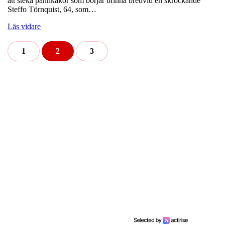
att steka pannkakor som börjar brinna bredvid en skrockande
Steffo Törnquist, 64, som…
Läs vidare
1
2
3