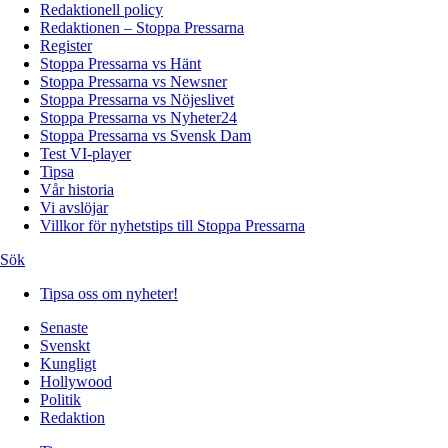
Redaktionell policy
Redaktionen – Stoppa Pressarna
Register
Stoppa Pressarna vs Hänt
Stoppa Pressarna vs Newsner
Stoppa Pressarna vs Nöjeslivet
Stoppa Pressarna vs Nyheter24
Stoppa Pressarna vs Svensk Dam
Test VI-player
Tipsa
Vår historia
Vi avslöjar
Villkor för nyhetstips till Stoppa Pressarna
Sök
Tipsa oss om nyheter!
Senaste
Svenskt
Kungligt
Hollywood
Politik
Redaktion