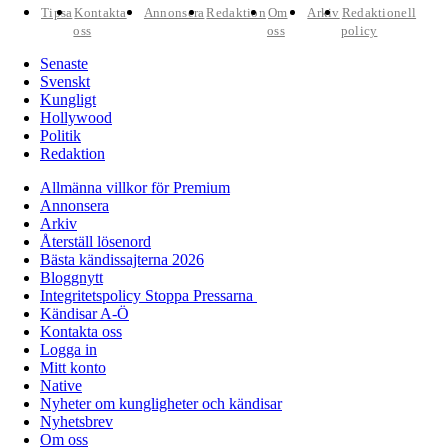
Tipsa
Kontakta
Annonsera
Redaktion
Om
Arkiv
Redaktionell
oss
oss
policy
Senaste
Svenskt
Kungligt
Hollywood
Politik
Redaktion
Allmänna villkor för Premium
Annonsera
Arkiv
Återställ lösenord
Bästa kändissajterna 2026
Bloggnytt
Integritetspolicy Stoppa Pressarna
Kändisar A-Ö
Kontakta oss
Logga in
Mitt konto
Native
Nyheter om kungligheter och kändisar
Nyhetsbrev
Om oss