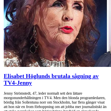
Elisabet Höglunds brutala sågning av
TV4-Jenny
Jenny Strömstedt, 47, leder normalt sett den lättare
morgonunderhållningen i TV4. Men den blonda programledaren,
bördig från Sollentuna norr om Stockholm, har flera gånger visat
att hon när en from förhoppning om att jobba mer journalistiskt än