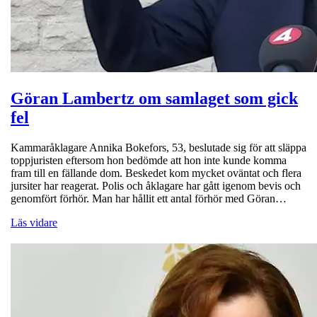
Göran Lambertz om samlaget som gick
fel
Kammaråklagare Annika Bokefors, 53, beslutade sig för att släppa
toppjuristen eftersom hon bedömde att hon inte kunde komma
fram till en fällande dom. Beskedet kom mycket oväntat och flera
jursiter har reagerat. Polis och åklagare har gått igenom bevis och
genomfört förhör. Man har hållit ett antal förhör med Göran…
Läs vidare