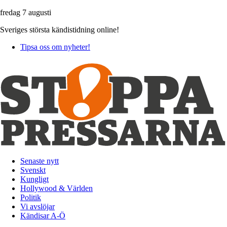
fredag 7 augusti
Sveriges största kändistidning online!
Tipsa oss om nyheter!
Senaste nytt
Svenskt
Kungligt
Hollywood & Världen
Politik
Vi avslöjar
Kändisar A-Ö