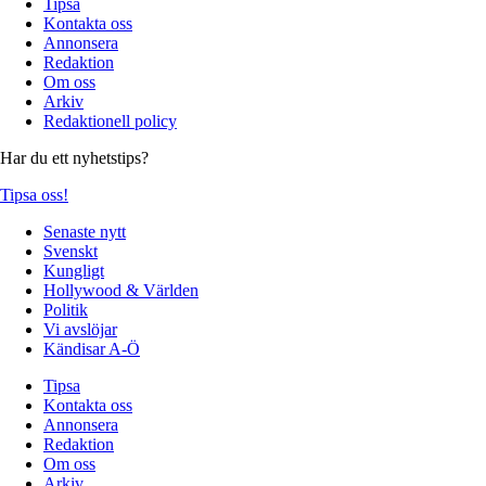
Tipsa
Kontakta oss
Annonsera
Redaktion
Om oss
Arkiv
Redaktionell policy
Har du ett nyhetstips?
Tipsa oss!
Senaste nytt
Svenskt
Kungligt
Hollywood & Världen
Politik
Vi avslöjar
Kändisar A-Ö
Tipsa
Kontakta oss
Annonsera
Redaktion
Om oss
Arkiv