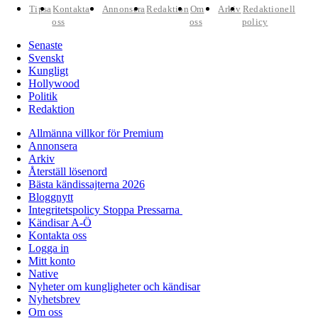
Tipsa
Kontakta
Annonsera
Redaktion
Om
Arkiv
Redaktionell
oss
oss
policy
Senaste
Svenskt
Kungligt
Hollywood
Politik
Redaktion
Allmänna villkor för Premium
Annonsera
Arkiv
Återställ lösenord
Bästa kändissajterna 2026
Bloggnytt
Integritetspolicy Stoppa Pressarna
Kändisar A-Ö
Kontakta oss
Logga in
Mitt konto
Native
Nyheter om kungligheter och kändisar
Nyhetsbrev
Om oss