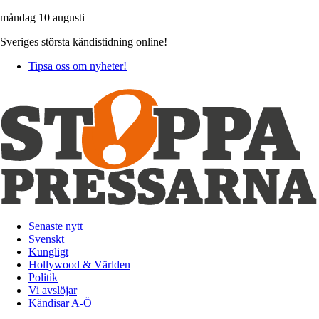
måndag 10 augusti
Sveriges största kändistidning online!
Tipsa oss om nyheter!
Senaste nytt
Svenskt
Kungligt
Hollywood & Världen
Politik
Vi avslöjar
Kändisar A-Ö