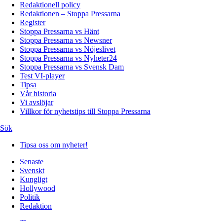
Redaktionell policy
Redaktionen – Stoppa Pressarna
Register
Stoppa Pressarna vs Hänt
Stoppa Pressarna vs Newsner
Stoppa Pressarna vs Nöjeslivet
Stoppa Pressarna vs Nyheter24
Stoppa Pressarna vs Svensk Dam
Test VI-player
Tipsa
Vår historia
Vi avslöjar
Villkor för nyhetstips till Stoppa Pressarna
Sök
Tipsa oss om nyheter!
Senaste
Svenskt
Kungligt
Hollywood
Politik
Redaktion