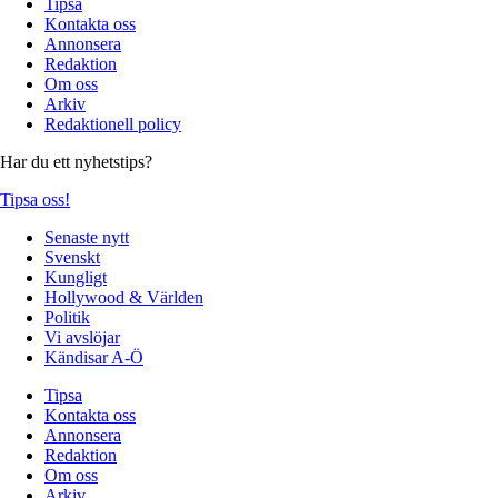
Tipsa
Kontakta oss
Annonsera
Redaktion
Om oss
Arkiv
Redaktionell policy
Har du ett nyhetstips?
Tipsa oss!
Senaste nytt
Svenskt
Kungligt
Hollywood & Världen
Politik
Vi avslöjar
Kändisar A-Ö
Tipsa
Kontakta oss
Annonsera
Redaktion
Om oss
Arkiv