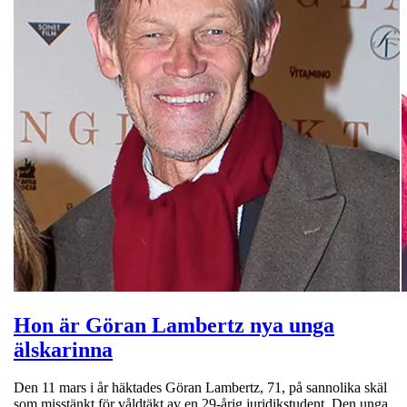
Hon är Göran Lambertz nya unga
älskarinna
Den 11 mars i år häktades Göran Lambertz, 71, på sannolika skäl
som misstänkt för våldtäkt av en 29-årig juridikstudent. Den unga