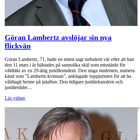
Göran Lambertz avslöjar sin nya
flickvän
Göran Lambertz, 71, hade en minst sagt turbulent vår efter att han
den 11 mars i år häktades på sannolika skäl som misstänkt för
våldtäkt av en 29-årig juridikstudent. Den unga studenten, numera
känd som ”Lambertz-kvinnan”, anklagade toppjuristen för att ha
våldtagit henne på julafton. Den tidigare justitiekanslern och
justitierådet…
Läs vidare