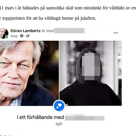
1 mars i år häktades på sannolika skäl som misstänkt för våldtäkt av en 
pjuristen för att ha våldtagit henne på julafton.