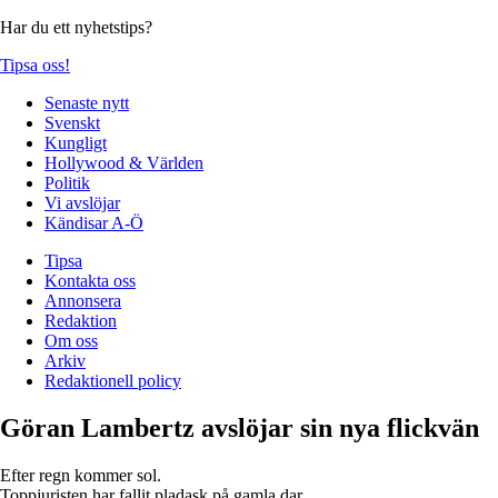
Har du ett nyhetstips?
Tipsa oss!
Senaste nytt
Svenskt
Kungligt
Hollywood & Världen
Politik
Vi avslöjar
Kändisar A-Ö
Tipsa
Kontakta oss
Annonsera
Redaktion
Om oss
Arkiv
Redaktionell policy
Göran Lambertz avslöjar sin nya flickvän
Efter regn kommer sol.
Toppjuristen har fallit pladask på gamla dar.