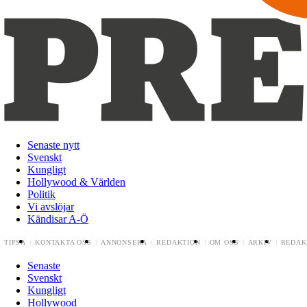
Senaste nytt
Svenskt
Kungligt
Hollywood & Världen
Politik
Vi avslöjar
Kändisar A-Ö
TIPSA
KONTAKTA OSS
ANNONSERA
REDAKTION
OM OSS
ARKIV
REDAK
Senaste
Svenskt
Kungligt
Hollywood