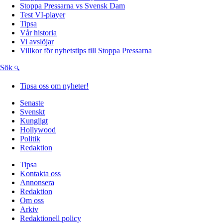
Stoppa Pressarna vs Svensk Dam
Test VI-player
Tipsa
Vår historia
Vi avslöjar
Villkor för nyhetstips till Stoppa Pressarna
Sök
Tipsa oss om nyheter!
Senaste
Svenskt
Kungligt
Hollywood
Politik
Redaktion
Tipsa
Kontakta oss
Annonsera
Redaktion
Om oss
Arkiv
Redaktionell policy