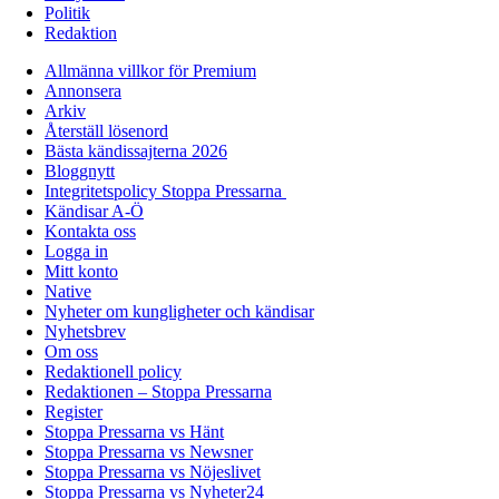
Politik
Redaktion
Allmänna villkor för Premium
Annonsera
Arkiv
Återställ lösenord
Bästa kändissajterna 2026
Bloggnytt
Integritetspolicy Stoppa Pressarna
Kändisar A-Ö
Kontakta oss
Logga in
Mitt konto
Native
Nyheter om kungligheter och kändisar
Nyhetsbrev
Om oss
Redaktionell policy
Redaktionen – Stoppa Pressarna
Register
Stoppa Pressarna vs Hänt
Stoppa Pressarna vs Newsner
Stoppa Pressarna vs Nöjeslivet
Stoppa Pressarna vs Nyheter24