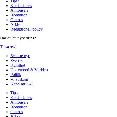
Tipsa
Kontakta oss
Annonsera
Redaktion
Om oss
Arkiv
Redaktionell policy
Har du ett nyhetstips?
Tipsa oss!
Senaste nytt
Svenskt
Kungligt
Hollywood & Världen
Politik
Vi avslöjar
Kändisar A-Ö
Tipsa
Kontakta oss
Annonsera
Redaktion
Om oss
Arkiv