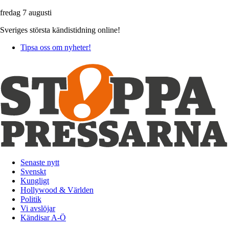
fredag 7 augusti
Sveriges största kändistidning online!
Tipsa oss om nyheter!
Senaste nytt
Svenskt
Kungligt
Hollywood & Världen
Politik
Vi avslöjar
Kändisar A-Ö