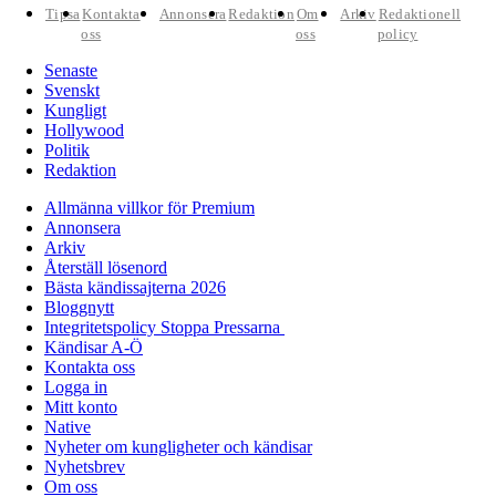
Tipsa
Kontakta
Annonsera
Redaktion
Om
Arkiv
Redaktionell
oss
oss
policy
Senaste
Svenskt
Kungligt
Hollywood
Politik
Redaktion
Allmänna villkor för Premium
Annonsera
Arkiv
Återställ lösenord
Bästa kändissajterna 2026
Bloggnytt
Integritetspolicy Stoppa Pressarna
Kändisar A-Ö
Kontakta oss
Logga in
Mitt konto
Native
Nyheter om kungligheter och kändisar
Nyhetsbrev
Om oss