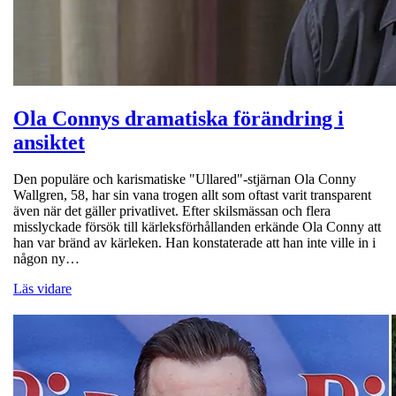
Ola Connys dramatiska förändring i
ansiktet
Den populäre och karismatiske "Ullared"-stjärnan Ola Conny
Wallgren, 58, har sin vana trogen allt som oftast varit transparent
även när det gäller privatlivet. Efter skilsmässan och flera
misslyckade försök till kärleksförhållanden erkände Ola Conny att
han var bränd av kärleken. Han konstaterade att han inte ville in i
någon ny…
Läs vidare