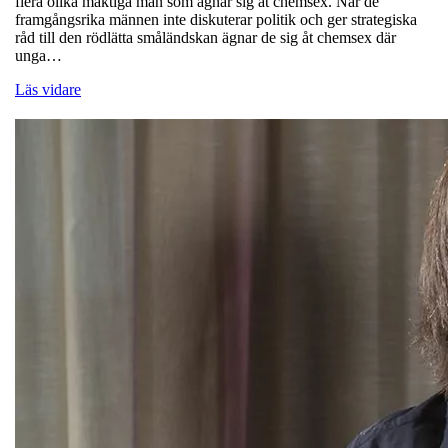
flera olika mäktiga män som ägnar sig åt chemsex. När de
framgångsrika männen inte diskuterar politik och ger strategiska
råd till den rödlätta småländskan ägnar de sig åt chemsex där
unga…
Läs vidare