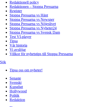
Redaktionell policy
Redaktionen – Stoppa Pressarna
Register
Stoppa Pressarna vs Hänt
Stoppa Pressarna vs Newsner
Stoppa Pressarna vs Nöjeslivet
Stoppa Pressarna vs Nyheter24
Stoppa Pressarna vs Svensk Dam
Test VI-player
Tipsa
Vår historia
Vi avslöjar
Villkor för nyhetstips till Stoppa Pressarna
Sök
Tipsa oss om nyheter!
Senaste
Svenskt
Kungligt
Hollywood
Politik
Redaktion