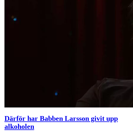
Därför har Babben Larsson givit upp
alkoholen