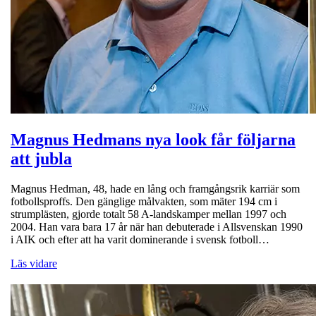
Magnus Hedmans nya look får följarna
att jubla
Magnus Hedman, 48, hade en lång och framgångsrik karriär som
fotbollsproffs. Den gänglige målvakten, som mäter 194 cm i
strumplästen, gjorde totalt 58 A-landskamper mellan 1997 och
2004. Han vara bara 17 år när han debuterade i Allsvenskan 1990
i AIK och efter att ha varit dominerande i svensk fotboll…
Läs vidare