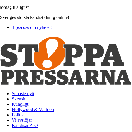
lördag 8 augusti
Sveriges största kändistidning online!
Tipsa oss om nyheter!
Senaste nytt
Svenskt
Kungligt
Hollywood & Världen
Politik
Vi avslöjar
Kändisar A-Ö