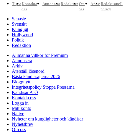
Tipsa
Kontakta
Annonsera
Redaktion
Om
Arkiv
Redaktionell
oss
oss
policy
Senaste
Svenskt
Kungligt
Hollywood
Politik
Redaktion
Allmänna villkor för Premium
Annonsera
Arkiv
Återställ lösenord
Bästa kändissajterna 2026
Bloggnytt
Integritetspolicy Stoppa Pressarna
Kändisar A-Ö
Kontakta oss
Logga in
Mitt konto
Native
Nyheter om kungligheter och kändisar
Nyhetsbrev
Om oss