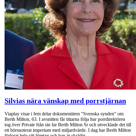
Silvias nära vänskap med porrstjärnan
Viaplay visar i fem delar dokumentären ”Svenska synden” om
Berth Milton, 63. I avsnitten får tittarna följa hur porrdirektören
tog över Private från sin far Berth Milton Sr och utvecklade det till
ett börsnoterat imperium med miljardvärde. I dag har Berth Milton
förlorat hela sitt företag och han är skyldig…