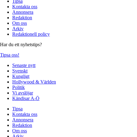
Tipsa
Kontakta oss
Annonsera
Redaktion
Om oss
Arkiv
Redaktionell policy
Har du ett nyhetstips?
Tipsa oss!
Senaste nytt
Svenskt
Kungligt
Hollywood & Världen
Politik
Vi avslöjar
Kändisar A-Ö
Tipsa
Kontakta oss
Annonsera
Redaktion
Om oss
Arkiv