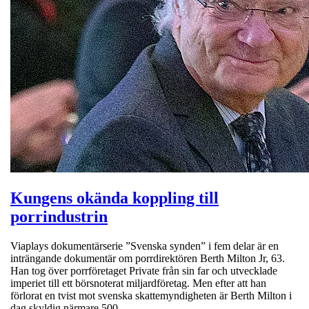
Kungens okända koppling till
porrindustrin
Viaplays dokumentärserie ”Svenska synden” i fem delar är en
inträngande dokumentär om porrdirektören Berth Milton Jr, 63.
Han tog över porrföretaget Private från sin far och utvecklade
imperiet till ett börsnoterat miljardföretag. Men efter att han
förlorat en tvist mot svenska skattemyndigheten är Berth Milton i
dag skyldig närmare 500…