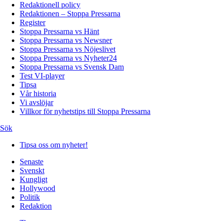
Redaktionell policy
Redaktionen – Stoppa Pressarna
Register
Stoppa Pressarna vs Hänt
Stoppa Pressarna vs Newsner
Stoppa Pressarna vs Nöjeslivet
Stoppa Pressarna vs Nyheter24
Stoppa Pressarna vs Svensk Dam
Test VI-player
Tipsa
Vår historia
Vi avslöjar
Villkor för nyhetstips till Stoppa Pressarna
Sök
Tipsa oss om nyheter!
Senaste
Svenskt
Kungligt
Hollywood
Politik
Redaktion