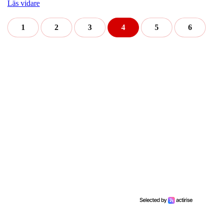
Läs vidare
1
2
3
4
5
6