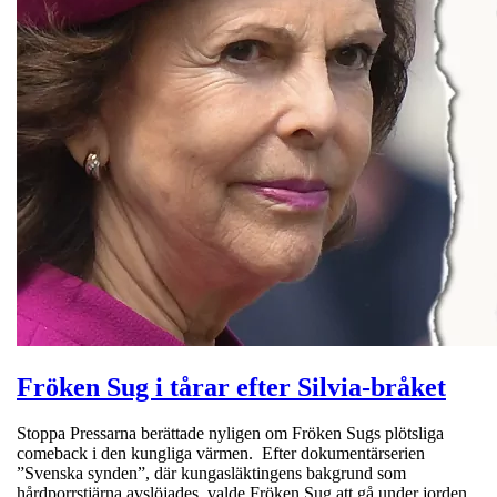
Fröken Sug i tårar efter Silvia-bråket
Stoppa Pressarna berättade nyligen om Fröken Sugs plötsliga
comeback i den kungliga värmen. Efter dokumentärserien
”Svenska synden”, där kungasläktingens bakgrund som
hårdporrstjärna avslöjades, valde Fröken Sug att gå under jorden.