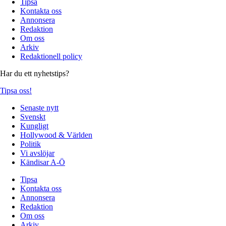
Tipsa
Kontakta oss
Annonsera
Redaktion
Om oss
Arkiv
Redaktionell policy
Har du ett nyhetstips?
Tipsa oss!
Senaste nytt
Svenskt
Kungligt
Hollywood & Världen
Politik
Vi avslöjar
Kändisar A-Ö
Tipsa
Kontakta oss
Annonsera
Redaktion
Om oss
Arkiv