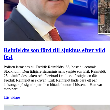
Reinfeldts son förd till sjukhus efter vild
fest
Polisen larmades till Fredrik Reinfeldts, 55, bostad i centrala
Stockholm. Den tidigare statsministerns yngste son Erik Reinfeldt,
25, påträffades naken och förvirrad i en hiss i fastigheten där
Fredrik Reinfeldt är skriven. Erik Reinfeldt hade bara ett par
kalsonger på sig när patrullen hittade honom i hissen. – Han var
märkbart…
Läs vidare