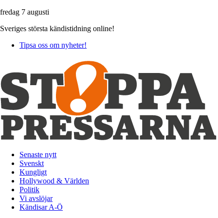
fredag 7 augusti
Sveriges största kändistidning online!
Tipsa oss om nyheter!
Senaste nytt
Svenskt
Kungligt
Hollywood & Världen
Politik
Vi avslöjar
Kändisar A-Ö