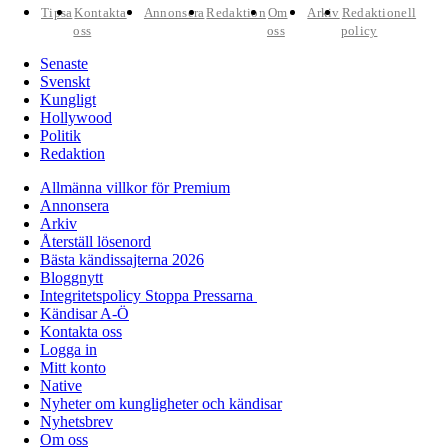
Tipsa
Kontakta
Annonsera
Redaktion
Om
Arkiv
Redaktionell
oss
oss
policy
Senaste
Svenskt
Kungligt
Hollywood
Politik
Redaktion
Allmänna villkor för Premium
Annonsera
Arkiv
Återställ lösenord
Bästa kändissajterna 2026
Bloggnytt
Integritetspolicy Stoppa Pressarna
Kändisar A-Ö
Kontakta oss
Logga in
Mitt konto
Native
Nyheter om kungligheter och kändisar
Nyhetsbrev
Om oss