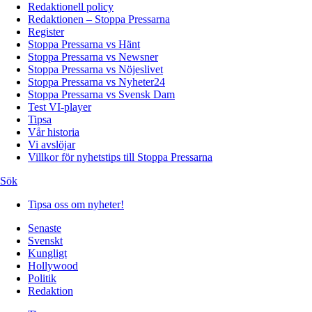
Redaktionell policy
Redaktionen – Stoppa Pressarna
Register
Stoppa Pressarna vs Hänt
Stoppa Pressarna vs Newsner
Stoppa Pressarna vs Nöjeslivet
Stoppa Pressarna vs Nyheter24
Stoppa Pressarna vs Svensk Dam
Test VI-player
Tipsa
Vår historia
Vi avslöjar
Villkor för nyhetstips till Stoppa Pressarna
Sök
Tipsa oss om nyheter!
Senaste
Svenskt
Kungligt
Hollywood
Politik
Redaktion