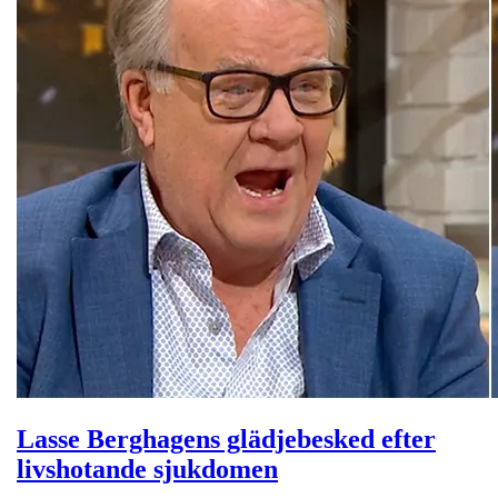
Lasse Berghagens glädjebesked efter
livshotande sjukdomen