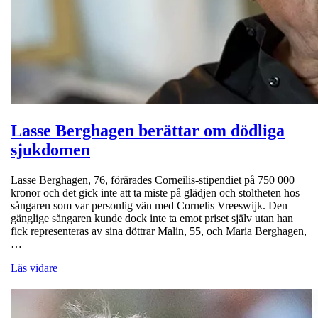
Lasse Berghagen berättar om dödliga
sjukdomen
Lasse Berghagen, 76, förärades Corneilis-stipendiet på 750 000
kronor och det gick inte att ta miste på glädjen och stoltheten hos
sångaren som var personlig vän med Cornelis Vreeswijk. Den
gänglige sångaren kunde dock inte ta emot priset själv utan han
fick representeras av sina döttrar Malin, 55, och Maria Berghagen,
…
Läs vidare