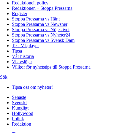
Redaktionell policy
Redaktionen – Stoppa Pressarna
Register
Stoppa Pressarna vs Hänt
Stoppa Pressarna vs Newsner
Stoppa Pressarna vs Nöjeslivet
Stoppa Pressarna vs Nyheter24
Stoppa Pressarna vs Svensk Dam
Test VI-player
Tipsa
Vår historia
Vi avslöjar
Villkor för nyhetstips till Stoppa Pressarna
Sök
Tipsa oss om nyheter!
Senaste
Svenskt
Kungligt
Hollywood
Politik
Redaktion