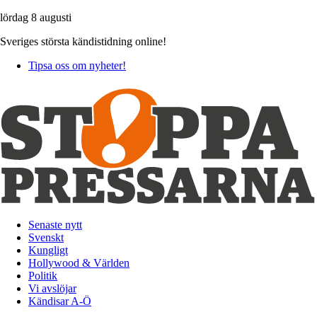
lördag 8 augusti
Sveriges största kändistidning online!
Tipsa oss om nyheter!
Senaste nytt
Svenskt
Kungligt
Hollywood & Världen
Politik
Vi avslöjar
Kändisar A-Ö