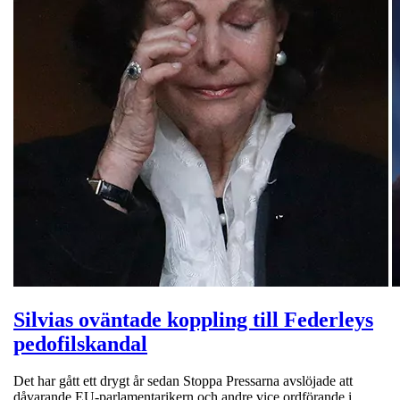
Silvias oväntade koppling till Federleys
pedofilskandal
Det har gått ett drygt år sedan Stoppa Pressarna avslöjade att
dåvarande EU-parlamentarikern och andre vice ordförande i