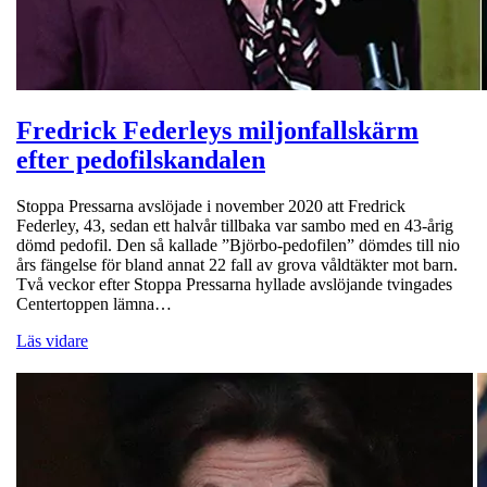
Fredrick Federleys miljonfallskärm
efter pedofilskandalen
Stoppa Pressarna avslöjade i november 2020 att Fredrick
Federley, 43, sedan ett halvår tillbaka var sambo med en 43-årig
dömd pedofil. Den så kallade ”Björbo-pedofilen” dömdes till nio
års fängelse för bland annat 22 fall av grova våldtäkter mot barn.
Två veckor efter Stoppa Pressarna hyllade avslöjande tvingades
Centertoppen lämna…
Läs vidare