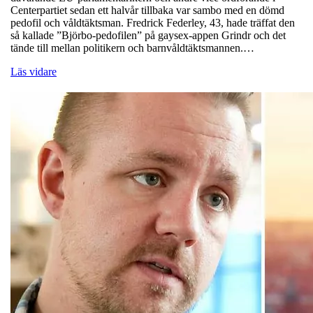
Centerpartiet sedan ett halvår tillbaka var sambo med en dömd
pedofil och våldtäktsman. Fredrick Federley, 43, hade träffat den
så kallade ”Björbo-pedofilen” på gaysex-appen Grindr och det
tände till mellan politikern och barnvåldtäktsmannen.…
Läs vidare