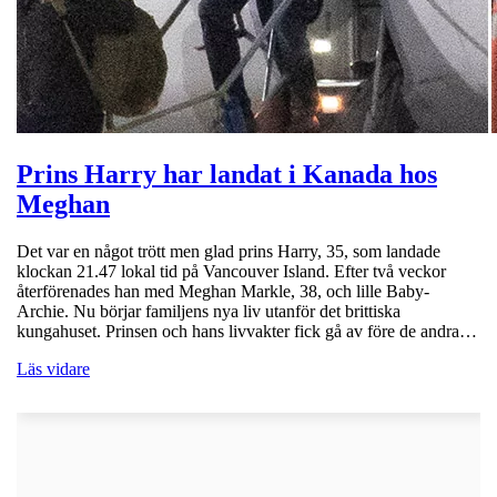
Prins Harry har landat i Kanada hos
Meghan
Det var en något trött men glad prins Harry, 35, som landade
klockan 21.47 lokal tid på Vancouver Island. Efter två veckor
återförenades han med Meghan Markle, 38, och lille Baby-
Archie. Nu börjar familjens nya liv utanför det brittiska
kungahuset. Prinsen och hans livvakter fick gå av före de andra…
Läs vidare