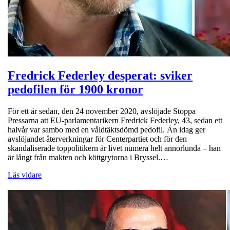
Fredrick Federley desperat: sviker
pedofilen för 1900 kronor
För ett år sedan, den 24 november 2020, avslöjade Stoppa
Pressarna att EU-parlamentarikern Fredrick Federley, 43, sedan ett
halvår var sambo med en våldtäktsdömd pedofil. Än idag ger
avslöjandet återverkningar för Centerpartiet och för den
skandaliserade toppolitikern är livet numera helt annorlunda – han
är långt från makten och köttgrytorna i Bryssel.…
Läs vidare