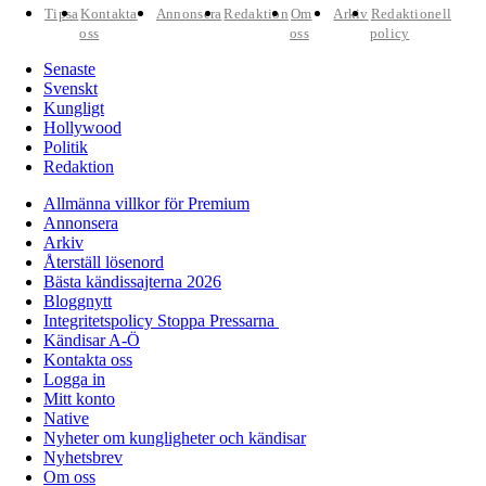
Tipsa
Kontakta
Annonsera
Redaktion
Om
Arkiv
Redaktionell
oss
oss
policy
Senaste
Svenskt
Kungligt
Hollywood
Politik
Redaktion
Allmänna villkor för Premium
Annonsera
Arkiv
Återställ lösenord
Bästa kändissajterna 2026
Bloggnytt
Integritetspolicy Stoppa Pressarna
Kändisar A-Ö
Kontakta oss
Logga in
Mitt konto
Native
Nyheter om kungligheter och kändisar
Nyhetsbrev
Om oss