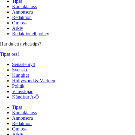
Tipsa
Kontakta oss
Annonsera
Redaktion
Om oss
Arkiv
Redaktionell policy
Har du ett nyhetstips?
Tipsa oss!
Senaste nytt
Svenskt
Kungligt
Hollywood & Världen
Politik
Vi avslöjar
Kändisar A-Ö
Tipsa
Kontakta oss
Annonsera
Redaktion
Om oss
Arkiv