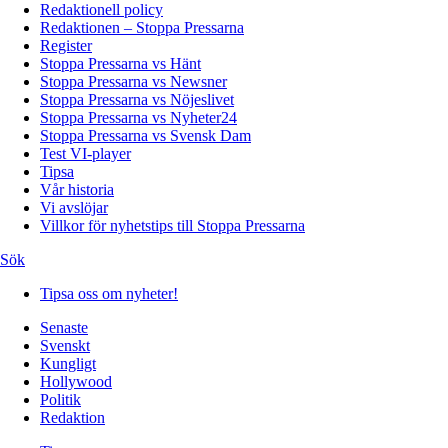
Redaktionell policy
Redaktionen – Stoppa Pressarna
Register
Stoppa Pressarna vs Hänt
Stoppa Pressarna vs Newsner
Stoppa Pressarna vs Nöjeslivet
Stoppa Pressarna vs Nyheter24
Stoppa Pressarna vs Svensk Dam
Test VI-player
Tipsa
Vår historia
Vi avslöjar
Villkor för nyhetstips till Stoppa Pressarna
Sök
Tipsa oss om nyheter!
Senaste
Svenskt
Kungligt
Hollywood
Politik
Redaktion