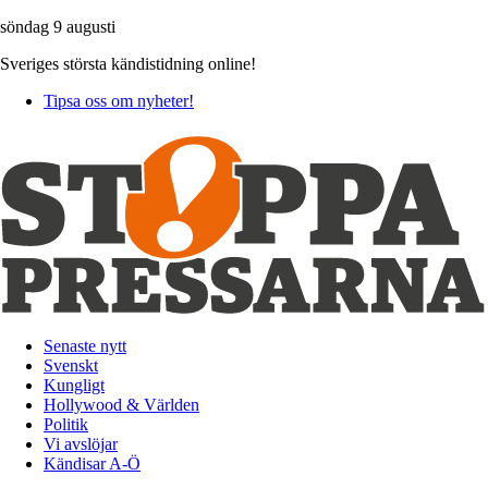
söndag 9 augusti
Sveriges största kändistidning online!
Tipsa oss om nyheter!
Senaste nytt
Svenskt
Kungligt
Hollywood & Världen
Politik
Vi avslöjar
Kändisar A-Ö