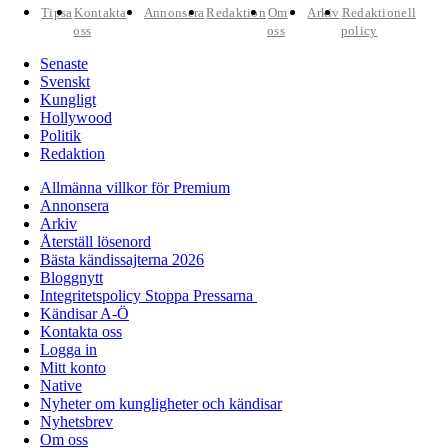
Tipsa
Kontakta
Annonsera
Redaktion
Om
Arkiv
Redaktionell
oss
oss
policy
Senaste
Svenskt
Kungligt
Hollywood
Politik
Redaktion
Allmänna villkor för Premium
Annonsera
Arkiv
Återställ lösenord
Bästa kändissajterna 2026
Bloggnytt
Integritetspolicy Stoppa Pressarna
Kändisar A-Ö
Kontakta oss
Logga in
Mitt konto
Native
Nyheter om kungligheter och kändisar
Nyhetsbrev
Om oss