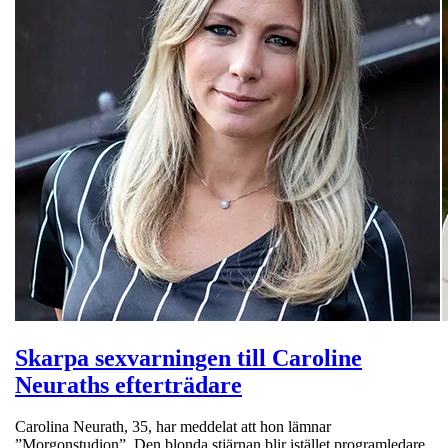
Skarpa sexvarningen till Caroline
Neuraths efterträdare
Carolina Neurath, 35, har meddelat att hon lämnar
”Morgonstudion”. Den blonda stjärnan blir istället programledare