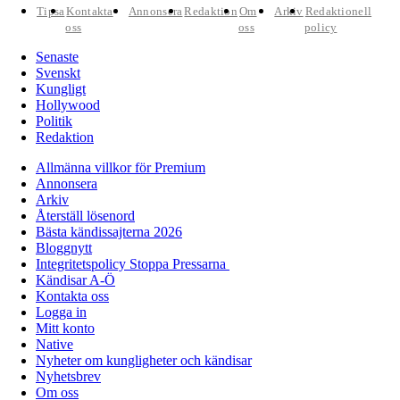
Tipsa
Kontakta
Annonsera
Redaktion
Om
Arkiv
Redaktionell
oss
oss
policy
Senaste
Svenskt
Kungligt
Hollywood
Politik
Redaktion
Allmänna villkor för Premium
Annonsera
Arkiv
Återställ lösenord
Bästa kändissajterna 2026
Bloggnytt
Integritetspolicy Stoppa Pressarna
Kändisar A-Ö
Kontakta oss
Logga in
Mitt konto
Native
Nyheter om kungligheter och kändisar
Nyhetsbrev
Om oss