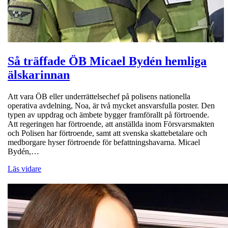
Så träffade ÖB Micael Bydén hemliga
älskarinnan
Att vara ÖB eller underrättelsechef på polisens nationella
operativa avdelning, Noa, är två mycket ansvarsfulla poster. Den
typen av uppdrag och ämbete bygger framförallt på förtroende.
Att regeringen har förtroende, att anställda inom Försvarsmakten
och Polisen har förtroende, samt att svenska skattebetalare och
medborgare hyser förtroende för befattningshavarna. Micael
Bydén,…
Läs vidare