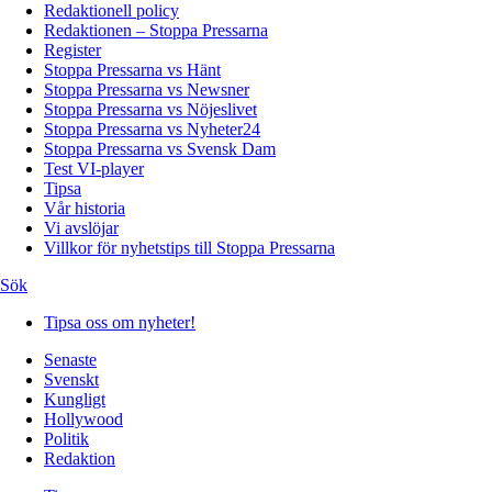
Redaktionell policy
Redaktionen – Stoppa Pressarna
Register
Stoppa Pressarna vs Hänt
Stoppa Pressarna vs Newsner
Stoppa Pressarna vs Nöjeslivet
Stoppa Pressarna vs Nyheter24
Stoppa Pressarna vs Svensk Dam
Test VI-player
Tipsa
Vår historia
Vi avslöjar
Villkor för nyhetstips till Stoppa Pressarna
Sök
Tipsa oss om nyheter!
Senaste
Svenskt
Kungligt
Hollywood
Politik
Redaktion