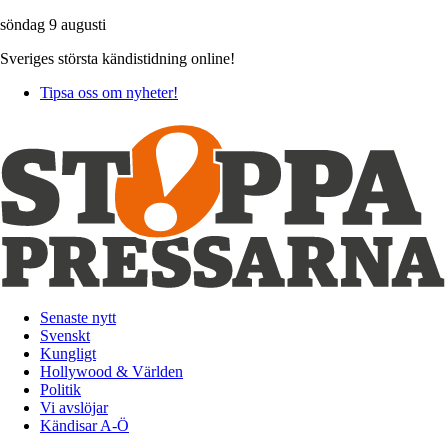
söndag 9 augusti
Sveriges största kändistidning online!
Tipsa oss om nyheter!
Senaste nytt
Svenskt
Kungligt
Hollywood & Världen
Politik
Vi avslöjar
Kändisar A-Ö