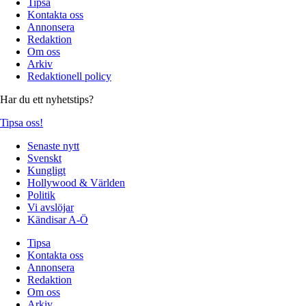
Tipsa
Kontakta oss
Annonsera
Redaktion
Om oss
Arkiv
Redaktionell policy
Har du ett nyhetstips?
Tipsa oss!
Senaste nytt
Svenskt
Kungligt
Hollywood & Världen
Politik
Vi avslöjar
Kändisar A-Ö
Tipsa
Kontakta oss
Annonsera
Redaktion
Om oss
Arkiv