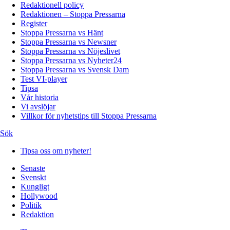
Redaktionell policy
Redaktionen – Stoppa Pressarna
Register
Stoppa Pressarna vs Hänt
Stoppa Pressarna vs Newsner
Stoppa Pressarna vs Nöjeslivet
Stoppa Pressarna vs Nyheter24
Stoppa Pressarna vs Svensk Dam
Test VI-player
Tipsa
Vår historia
Vi avslöjar
Villkor för nyhetstips till Stoppa Pressarna
Sök
Tipsa oss om nyheter!
Senaste
Svenskt
Kungligt
Hollywood
Politik
Redaktion