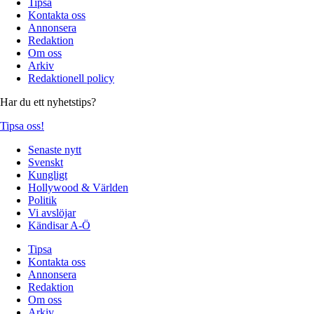
Tipsa
Kontakta oss
Annonsera
Redaktion
Om oss
Arkiv
Redaktionell policy
Har du ett nyhetstips?
Tipsa oss!
Senaste nytt
Svenskt
Kungligt
Hollywood & Världen
Politik
Vi avslöjar
Kändisar A-Ö
Tipsa
Kontakta oss
Annonsera
Redaktion
Om oss
Arkiv