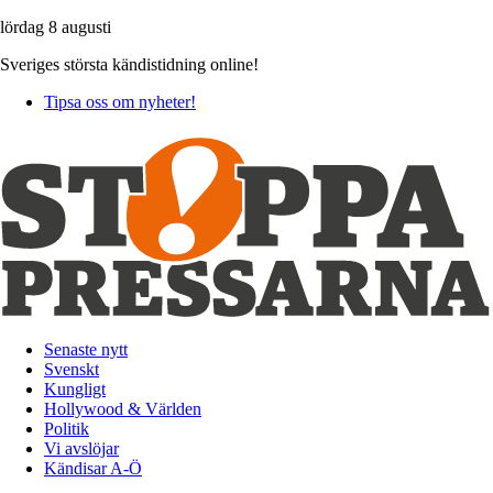
lördag 8 augusti
Sveriges största kändistidning online!
Tipsa oss om nyheter!
Senaste nytt
Svenskt
Kungligt
Hollywood & Världen
Politik
Vi avslöjar
Kändisar A-Ö