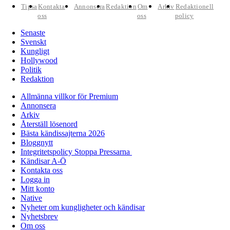
Tipsa
Kontakta
Annonsera
Redaktion
Om
Arkiv
Redaktionell
oss
oss
policy
Senaste
Svenskt
Kungligt
Hollywood
Politik
Redaktion
Allmänna villkor för Premium
Annonsera
Arkiv
Återställ lösenord
Bästa kändissajterna 2026
Bloggnytt
Integritetspolicy Stoppa Pressarna
Kändisar A-Ö
Kontakta oss
Logga in
Mitt konto
Native
Nyheter om kungligheter och kändisar
Nyhetsbrev
Om oss