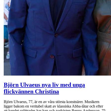
Björn Ulvaeus nya liv med unga
flickvännen Christina
Björn Ulvaeus, 77, är en av våra största konstnärer. Musikern
ligger bakom en veritabel skatt av klassiska Abba-låtar och efter
att bandet splittrades har han och parhästen Benny Andersson, 75,