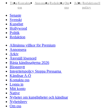
Tipsa
Kontakta
Annonsera
Redaktion
Om
Arkiv
Redaktionell
oss
oss
policy
Senaste
Svenskt
Kungligt
Hollywood
Politik
Redaktion
Allmänna villkor för Premium
Annonsera
Arkiv
Återställ lösenord
Bästa kändissajterna 2026
Bloggnytt
Integritetspolicy Stoppa Pressarna
Kändisar A-Ö
Kontakta oss
Logga in
Mitt konto
Native
Nyheter om kungligheter och kändisar
Nyhetsbrev
Om oss