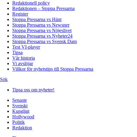
Redaktionell policy
Redaktionen – Stoppa Pressarna
Register
Stoppa Pressarna vs Hänt
Stoppa Pressarna vs Newsner
Stoppa Pressarna vs Nöjeslivet
Stoppa Pressarna vs Nyheter24
Stoppa Pressarna vs Svensk Dam
Test VI-player
Tipsa
Vår historia
Vi avslöjar
Villkor för nyhetstips till Stoppa Pressarna
Sök
Tipsa oss om nyheter!
Senaste
Svenskt
Kungligt
Hollywood
Politik
Redaktion