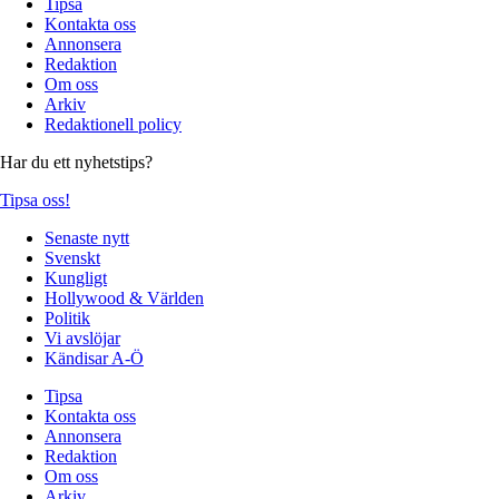
Tipsa
Kontakta oss
Annonsera
Redaktion
Om oss
Arkiv
Redaktionell policy
Har du ett nyhetstips?
Tipsa oss!
Senaste nytt
Svenskt
Kungligt
Hollywood & Världen
Politik
Vi avslöjar
Kändisar A-Ö
Tipsa
Kontakta oss
Annonsera
Redaktion
Om oss
Arkiv