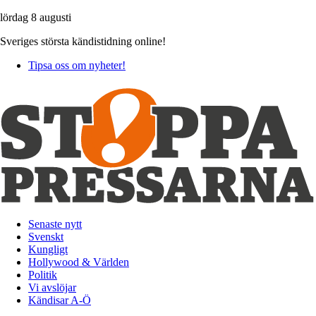
lördag 8 augusti
Sveriges största kändistidning online!
Tipsa oss om nyheter!
Senaste nytt
Svenskt
Kungligt
Hollywood & Världen
Politik
Vi avslöjar
Kändisar A-Ö