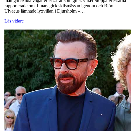
man går skilda vägar efter 41 år som gifta, vilket Stoppa Pressarna
rapporterade om. I mars gick skilsmässan igenom och Björn
Ulvaeus lämnade lyxvillan i Djursholm –…
Läs vidare