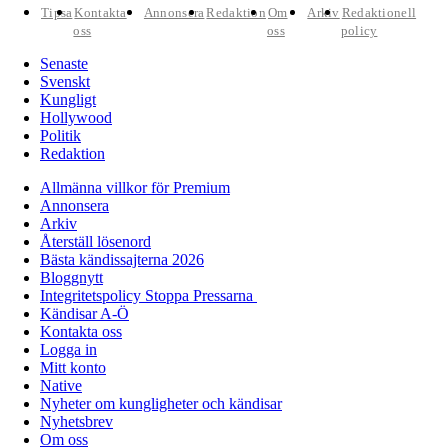
Tipsa
Kontakta
Annonsera
Redaktion
Om
Arkiv
Redaktionell
oss
oss
policy
Senaste
Svenskt
Kungligt
Hollywood
Politik
Redaktion
Allmänna villkor för Premium
Annonsera
Arkiv
Återställ lösenord
Bästa kändissajterna 2026
Bloggnytt
Integritetspolicy Stoppa Pressarna
Kändisar A-Ö
Kontakta oss
Logga in
Mitt konto
Native
Nyheter om kungligheter och kändisar
Nyhetsbrev
Om oss