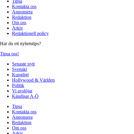
Tipsa
Kontakta oss
Annonsera
Redaktion
Om oss
Arkiv
Redaktionell policy
Har du ett nyhetstips?
Tipsa oss!
Senaste nytt
Svenskt
Kungligt
Hollywood & Världen
Politik
Vi avslöjar
Kändisar A-Ö
Tipsa
Kontakta oss
Annonsera
Redaktion
Om oss
Arkiv