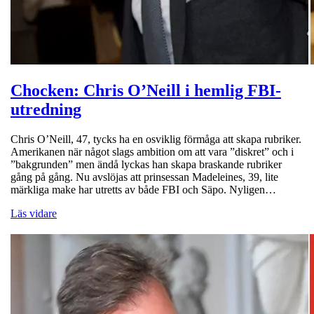
Chocken: Chris O’Neill i hemlig FBI-
utredning
Chris O’Neill, 47, tycks ha en osviklig förmåga att skapa rubriker.
Amerikanen när något slags ambition om att vara ”diskret” och i
”bakgrunden” men ändå lyckas han skapa braskande rubriker
gång på gång. Nu avslöjas att prinsessan Madeleines, 39, lite
märkliga make har utretts av både FBI och Säpo. Nyligen…
Läs vidare