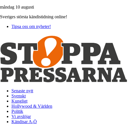
måndag 10 augusti
Sveriges största kändistidning online!
Tipsa oss om nyheter!
Senaste nytt
Svenskt
Kungligt
Hollywood & Världen
Politik
Vi avslöjar
Kändisar A-Ö