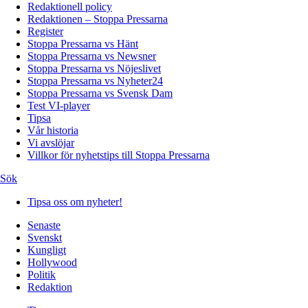
Redaktionell policy
Redaktionen – Stoppa Pressarna
Register
Stoppa Pressarna vs Hänt
Stoppa Pressarna vs Newsner
Stoppa Pressarna vs Nöjeslivet
Stoppa Pressarna vs Nyheter24
Stoppa Pressarna vs Svensk Dam
Test VI-player
Tipsa
Vår historia
Vi avslöjar
Villkor för nyhetstips till Stoppa Pressarna
Sök
Tipsa oss om nyheter!
Senaste
Svenskt
Kungligt
Hollywood
Politik
Redaktion