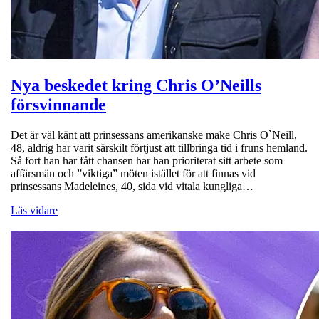
Nya beskedet kring Chris O’Neills
försvinnande
Det är väl känt att prinsessans amerikanske make Chris O`Neill,
48, aldrig har varit särskilt förtjust att tillbringa tid i fruns hemland.
Så fort han har fått chansen har han prioriterat sitt arbete som
affärsmän och ”viktiga” möten istället för att finnas vid
prinsessans Madeleines, 40, sida vid vitala kungliga…
Läs vidare