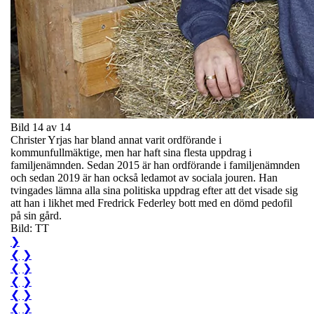
Bild 14 av 14
Christer Yrjas har bland annat varit ordförande i
kommunfullmäktige, men har haft sina flesta uppdrag i
familjenämnden. Sedan 2015 är han ordförande i familjenämnden
och sedan 2019 är han också ledamot av sociala jouren. Han
tvingades lämna alla sina politiska uppdrag efter att det visade sig
att han i likhet med Fredrick Federley bott med en dömd pedofil
på sin gård.
Bild: TT
❯
❮
❯
❮
❯
❮
❯
❮
❯
❮
❯