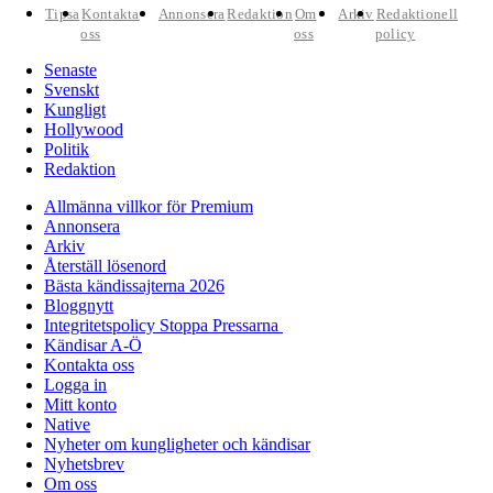
Tipsa
Kontakta
Annonsera
Redaktion
Om
Arkiv
Redaktionell
oss
oss
policy
Senaste
Svenskt
Kungligt
Hollywood
Politik
Redaktion
Allmänna villkor för Premium
Annonsera
Arkiv
Återställ lösenord
Bästa kändissajterna 2026
Bloggnytt
Integritetspolicy Stoppa Pressarna
Kändisar A-Ö
Kontakta oss
Logga in
Mitt konto
Native
Nyheter om kungligheter och kändisar
Nyhetsbrev
Om oss