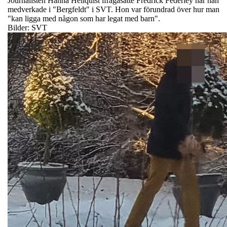
Journalisten Hanna Hellquist ifrågasatte Fredrick Federley när han
medverkade i "Bergfeldt" i SVT. Hon var förundrad över hur man
"kan ligga med någon som har legat med barn".
Bilder: SVT