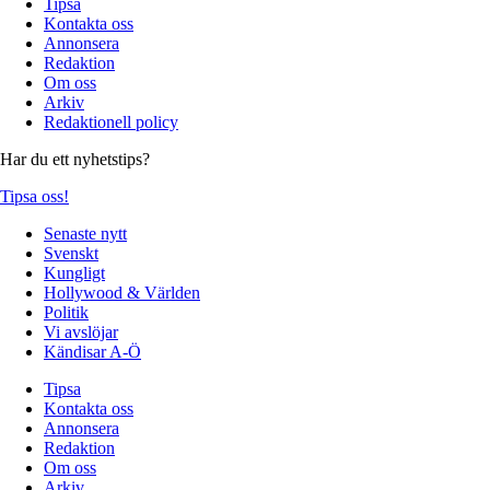
Tipsa
Kontakta oss
Annonsera
Redaktion
Om oss
Arkiv
Redaktionell policy
Har du ett nyhetstips?
Tipsa oss!
Senaste nytt
Svenskt
Kungligt
Hollywood & Världen
Politik
Vi avslöjar
Kändisar A-Ö
Tipsa
Kontakta oss
Annonsera
Redaktion
Om oss
Arkiv