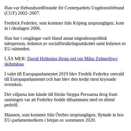
Han var förbundsordförande för Centerpartiets Ungdomsförbund
(CUF) 2002–2007.
Fredrick Federley, som kommer från Köping ursprungligen, kom
in i riksdagen 2006.
Han har i omgångar varit bland annat migrationspolitisk
talesperson, ledamot av socialförsäkringsutskottet samt ledamot av
EU-nämnden.
LÄS MER:
David Hellenius första ord om Måns Zelmerlöws
skilsmässa
I valet till Europaparlamentet 2019 blev Fredrik Federley omvald
till Europaparlamentet och han blev den tredje mest kryssade
svensken.
Det väljarna inte kände till förrän Stoppa Pressarna drog fram
sanningen var att Federley bodde tillsammans med en dömd
pedofil.
Mannen, som kommer från Örebro ursprungligen, flyttade in hos
EU-parlamentarikern i början av sommaren 2020.