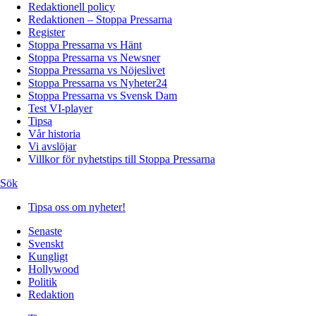
Redaktionell policy
Redaktionen – Stoppa Pressarna
Register
Stoppa Pressarna vs Hänt
Stoppa Pressarna vs Newsner
Stoppa Pressarna vs Nöjeslivet
Stoppa Pressarna vs Nyheter24
Stoppa Pressarna vs Svensk Dam
Test VI-player
Tipsa
Vår historia
Vi avslöjar
Villkor för nyhetstips till Stoppa Pressarna
Sök
Tipsa oss om nyheter!
Senaste
Svenskt
Kungligt
Hollywood
Politik
Redaktion