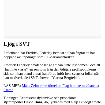
Ljög i SVT
I efterhand har Fredrick Federley berättat att han ångrat att han
hoppade av uppdraget som EU-parlamentariker.
Fredrick Federley hävdade länge att han ”inte läst domen” och att
”han inte visste”, en ren lögn från den tidigare proffspolitikerns
sida som han bland annat framförde inför hela svenska folket när
han medverkade i SVT-showen ”Carina Bergfeldt”.
LÄS MER:
Måns Zelmerlöw förnekar: ”Jag har inte misshandlat
Ciara”
Tidningen Expressens dynamiske och prisbelönte
stjärnreporter
David
Baas
, 46, lyckades med hjälp av idogt arbete