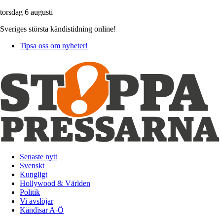
torsdag 6 augusti
Sveriges största kändistidning online!
Tipsa oss om nyheter!
Senaste nytt
Svenskt
Kungligt
Hollywood & Världen
Politik
Vi avslöjar
Kändisar A-Ö