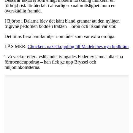
Dessa är faktorer som enligt modern forskning indikerar en
förhöjd risk för återfall i allvarlig sexualbrottslighet inom en
överskådlig framtid.
I Björbo i Dalarna blev det känt bland grannar att den nyligen
frigivne pedofilen bodde i trakten – oron och ilskan var stor.
Det finns flera barnfamiljer i området som var extra oroliga.
LÄS MER:
Chocken: nazistkoppling till Madeleines nya hudkräm
Två veckor efter avslöjandet tvingades Federley lämna alla sina
förtroendeuppdrag – han fick ge upp Bryssel och
miljoninkomsterna.