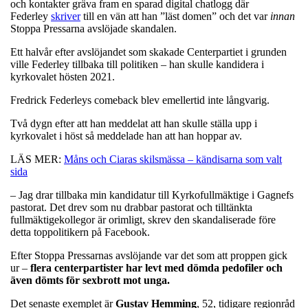
och kontakter gräva fram en sparad digital chatlogg där
Federley
skriver
till en vän att han ”läst domen” och det var
innan
Stoppa Pressarna avslöjade skandalen.
Ett halvår efter avslöjandet som skakade Centerpartiet i grunden
ville Federley tillbaka till politiken – han skulle kandidera i
kyrkovalet hösten 2021.
Fredrick Federleys comeback blev emellertid inte långvarig.
Två dygn efter att han meddelat att han skulle ställa upp i
kyrkovalet i höst så meddelade han att han hoppar av.
LÄS MER:
Måns och Ciaras skilsmässa – kändisarna som valt
sida
– Jag drar tillbaka min kandidatur till Kyrkofullmäktige i Gagnefs
pastorat. Det drev som nu drabbar pastorat och tilltänkta
fullmäktigekollegor är orimligt, skrev den skandaliserade före
detta toppolitikern på Facebook.
Efter Stoppa Pressarnas avslöjande var det som att proppen gick
ur –
flera centerpartister har levt med dömda pedofiler och
även dömts för sexbrott mot unga.
Det senaste exemplet är ​
Gustav
Hemming
, 52, tidigare regionråd