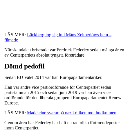
LÄS MER:
Läckberg tog sig in i Måns Zelmerlöws hem –
filmade
När skandalen briserade var Fredrick Federley sedan många år en
av Centerpartiets absolut tyngsta företrädare.
Dömd pedofil
Sedan EU-valet 2014 var han Europaparlamentariker.
Han var andre vice partiordförande för Centerpartiet sedan
partistämman 2015 och sedan juni 2019 var han även vice
ordförande för den liberala gruppen i Europaparlamentet Renew
Europe.
LÄS MER:
Madeleine svarar på nazikritiken mot hudkrämen
Genom åren har Federley har haft en rad olika förtroendeposter
inom Centerpartiet.