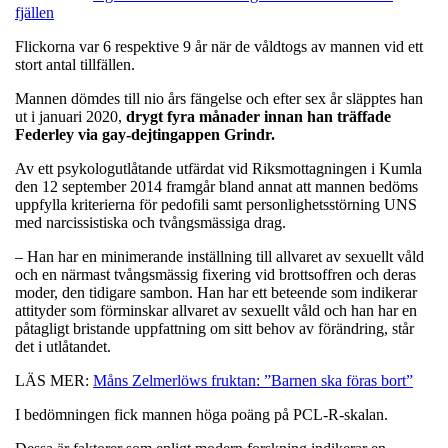
fjällen
Flickorna var 6 respektive 9 år när de våldtogs av mannen vid ett
stort antal tillfällen.
Mannen dömdes till nio års fängelse och efter sex år släpptes han
ut i januari 2020,
drygt fyra månader innan han träffade
Federley via gay-dejtingappen Grindr.
Av ett psykologutlåtande utfärdat vid Riksmottagningen i Kumla
den 12 september 2014 framgår bland annat att mannen bedöms
uppfylla kriterierna för pedofili samt personlighetsstörning UNS
med narcissistiska och tvångsmässiga drag.
– Han har en minimerande inställning till allvaret av sexuellt våld
och en närmast tvångsmässig fixering vid brottsoffren och deras
moder, den tidigare sambon. Han har ett beteende som indikerar
attityder som förminskar allvaret av sexuellt våld och han har en
påtagligt bristande uppfattning om sitt behov av förändring, står
det i utlåtandet.
LÄS MER:
Måns Zelmerlöws fruktan: ”Barnen ska föras bort”
I bedömningen fick mannen höga poäng på PCL-R-skalan.