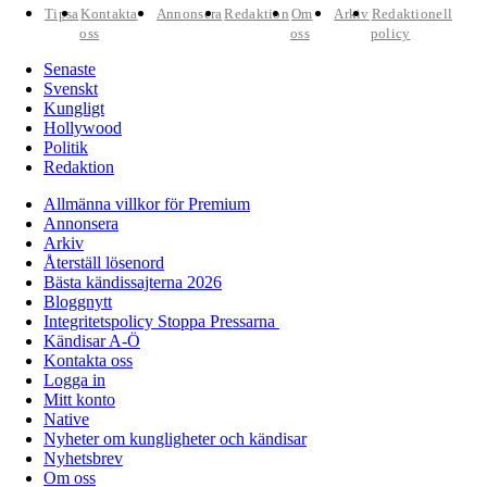
Tipsa
Kontakta
Annonsera
Redaktion
Om
Arkiv
Redaktionell
oss
oss
policy
Senaste
Svenskt
Kungligt
Hollywood
Politik
Redaktion
Allmänna villkor för Premium
Annonsera
Arkiv
Återställ lösenord
Bästa kändissajterna 2026
Bloggnytt
Integritetspolicy Stoppa Pressarna
Kändisar A-Ö
Kontakta oss
Logga in
Mitt konto
Native
Nyheter om kungligheter och kändisar
Nyhetsbrev
Om oss