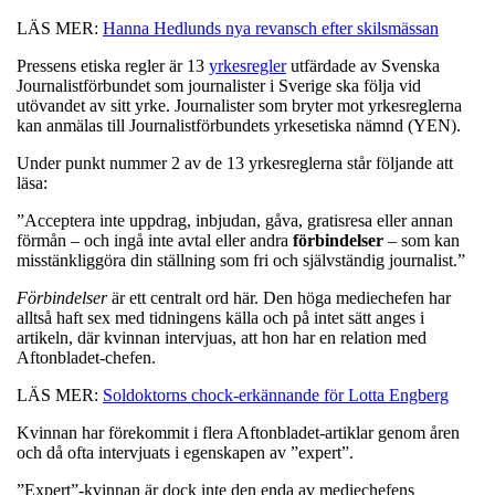
LÄS MER:
Hanna Hedlunds nya revansch efter skilsmässan
Pressens etiska regler är 13
yrkesregler
utfärdade av Svenska
Journalistförbundet som journalister i Sverige ska följa vid
utövandet av sitt yrke. Journalister som bryter mot yrkesreglerna
kan anmälas till Journalistförbundets yrkesetiska nämnd (YEN).
Under punkt nummer 2 av de 13 yrkesreglerna står följande att
läsa:
”Acceptera inte uppdrag, inbjudan, gåva, gratisresa eller annan
förmån – och ingå inte avtal eller andra
förbindelser
– som kan
misstänkliggöra din ställning som fri och självständig journalist.”
Förbindelser
är ett centralt ord här. Den höga mediechefen har
alltså haft sex med tidningens källa och på intet sätt anges i
artikeln, där kvinnan intervjuas, att hon har en relation med
Aftonbladet-chefen.
LÄS MER:
Soldoktorns chock-erkännande för Lotta Engberg
Kvinnan har förekommit i flera Aftonbladet-artiklar genom åren
och då ofta intervjuats i egenskapen av ”expert”.
”Expert”-kvinnan är dock inte den enda av mediechefens