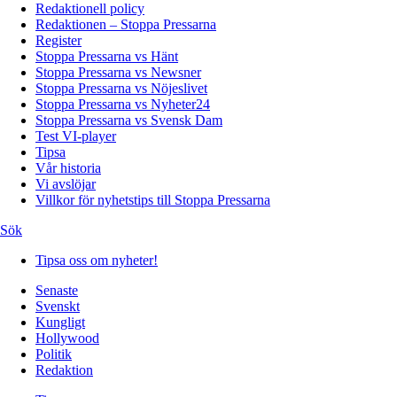
Redaktionell policy
Redaktionen – Stoppa Pressarna
Register
Stoppa Pressarna vs Hänt
Stoppa Pressarna vs Newsner
Stoppa Pressarna vs Nöjeslivet
Stoppa Pressarna vs Nyheter24
Stoppa Pressarna vs Svensk Dam
Test VI-player
Tipsa
Vår historia
Vi avslöjar
Villkor för nyhetstips till Stoppa Pressarna
Sök
Tipsa oss om nyheter!
Senaste
Svenskt
Kungligt
Hollywood
Politik
Redaktion