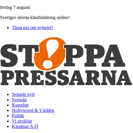
fredag 7 augusti
Sveriges största kändistidning online!
Tipsa oss om nyheter!
Senaste nytt
Svenskt
Kungligt
Hollywood & Världen
Politik
Vi avslöjar
Kändisar A-Ö