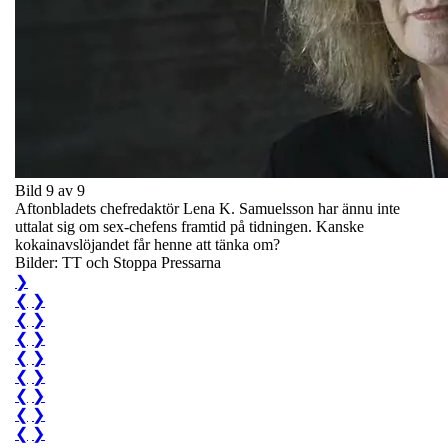
Bild 9 av 9
Aftonbladets chefredaktör Lena K. Samuelsson har ännu inte
uttalat sig om sex-chefens framtid på tidningen. Kanske
kokainavslöjandet får henne att tänka om?
Bilder: TT och Stoppa Pressarna
❯
❮
❯
❮
❯
❮
❯
❮
❯
❮
❯
❮
❯
❮
❯
❮
❯