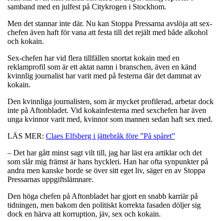
samband med en julfest på Citykrogen i Stockhom.
Men det stannar inte där. Nu kan Stoppa Pressarna avslöja att sex-
chefen även haft för vana att festa till det rejält med både alkohol
och kokain.
Sex-chefen har vid flera tillfällen snortat kokain med en
reklamprofil som är ett aktat namn i branschen, även en känd
kvinnlig journalist har varit med på festerna där det dammat av
kokain.
Den kvinnliga journalisten, som är mycket profilerad, arbetar dock
inte på Aftonbladet. Vid kokainfesterna med sexchefen har även
unga kvinnor varit med, kvinnor som mannen sedan haft sex med.
LÄS MER:
Claes Elfsberg i jättebråk före ”På spåret”
– Det har gått minst sagt vilt till, jag har läst era artiklar och det
som slår mig främst är hans hyckleri. Han har ofta synpunkter på
andra men kanske borde se över sitt eget liv, säger en av Stoppa
Pressarnas uppgiftslämnare.
Den höga chefen på Aftonbladet har gjort en snabb karriär på
tidningen, men bakom den politiskt korrekta fasaden döljer sig
dock en härva att korruption, jäv, sex och kokain.