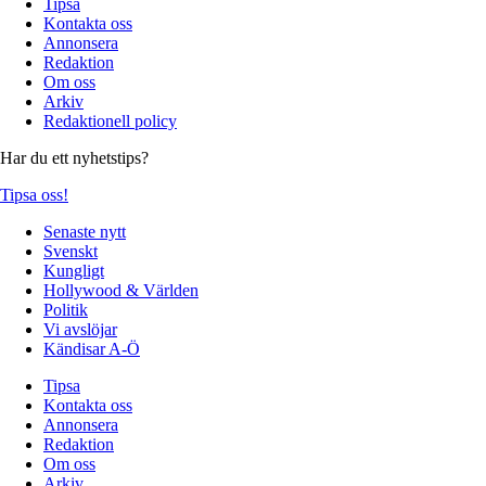
Tipsa
Kontakta oss
Annonsera
Redaktion
Om oss
Arkiv
Redaktionell policy
Har du ett nyhetstips?
Tipsa oss!
Senaste nytt
Svenskt
Kungligt
Hollywood & Världen
Politik
Vi avslöjar
Kändisar A-Ö
Tipsa
Kontakta oss
Annonsera
Redaktion
Om oss
Arkiv