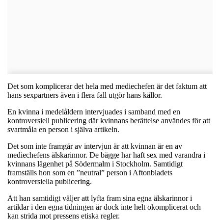
Det som komplicerar det hela med mediechefen är det faktum att
hans sexpartners även i flera fall utgör hans källor.
En kvinna i medelåldern intervjuades i samband med en
kontroversiell publicering där kvinnans berättelse användes för att
svartmåla en person i själva artikeln.
Det som inte framgår av intervjun är att kvinnan är en av
mediechefens älskarinnor. De bägge har haft sex med varandra i
kvinnans lägenhet på Södermalm i Stockholm. Samtidigt
framställs hon som en ”neutral” person i Aftonbladets
kontroversiella publicering.
Att han samtidigt väljer att lyfta fram sina egna älskarinnor i
artiklar i den egna tidningen är dock inte helt okomplicerat och
kan strida mot pressens etiska regler.