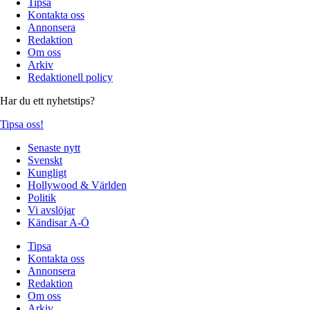
Tipsa
Kontakta oss
Annonsera
Redaktion
Om oss
Arkiv
Redaktionell policy
Har du ett nyhetstips?
Tipsa oss!
Senaste nytt
Svenskt
Kungligt
Hollywood & Världen
Politik
Vi avslöjar
Kändisar A-Ö
Tipsa
Kontakta oss
Annonsera
Redaktion
Om oss
Arkiv