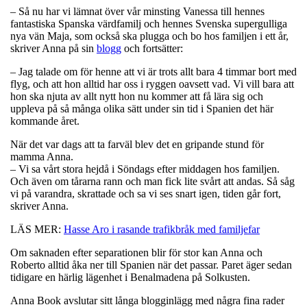
– Så nu har vi lämnat över vår minsting Vanessa till hennes
fantastiska Spanska värdfamilj och hennes Svenska supergulliga
nya vän Maja, som också ska plugga och bo hos familjen i ett år,
skriver Anna på sin
blogg
och fortsätter:
– Jag talade om för henne att vi är trots allt bara 4 timmar bort med
flyg, och att hon alltid har oss i ryggen oavsett vad. Vi vill bara att
hon ska njuta av allt nytt hon nu kommer att få lära sig och
uppleva på så många olika sätt under sin tid i Spanien det här
kommande året.
När det var dags att ta farväl blev det en gripande stund för
mamma Anna.
– Vi sa vårt stora hejdå i Söndags efter middagen hos familjen.
Och även om tårarna rann och man fick lite svårt att andas. Så såg
vi på varandra, skrattade och sa vi ses snart igen, tiden går fort,
skriver Anna.
LÄS MER:
Hasse Aro i rasande trafikbråk med familjefar
Om saknaden efter separationen blir för stor kan Anna och
Roberto alltid åka ner till Spanien när det passar. Paret äger sedan
tidigare en härlig lägenhet i Benalmadena på Solkusten.
Anna Book avslutar sitt långa blogginlägg med några fina rader