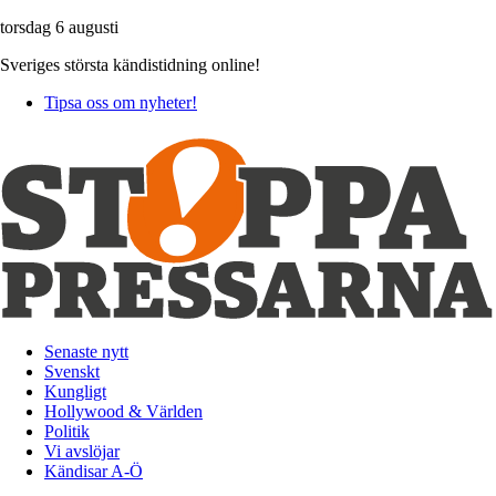
torsdag 6 augusti
Sveriges största kändistidning online!
Tipsa oss om nyheter!
Senaste nytt
Svenskt
Kungligt
Hollywood & Världen
Politik
Vi avslöjar
Kändisar A-Ö