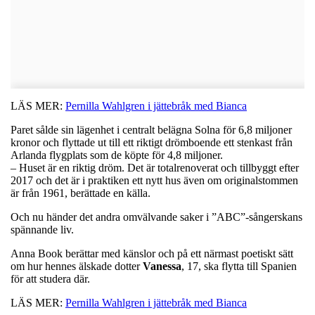
LÄS MER:
Pernilla Wahlgren i jättebråk med Bianca
Paret sålde sin lägenhet i centralt belägna Solna för 6,8 miljoner
kronor och flyttade ut till ett riktigt drömboende ett stenkast från
Arlanda flygplats som de köpte för 4,8 miljoner.
– Huset är en riktig dröm. Det är totalrenoverat och tillbyggt efter
2017 och det är i praktiken ett nytt hus även om originalstommen
är från 1961, berättade en källa.
Och nu händer det andra omvälvande saker i ”ABC”-sångerskans
spännande liv.
Anna Book berättar med känslor och på ett närmast poetiskt sätt
om hur hennes älskade dotter
Vanessa
, 17, ska flytta till Spanien
för att studera där.
LÄS MER:
Pernilla Wahlgren i jättebråk med Bianca