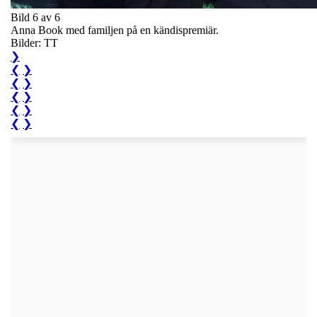
Bild 6 av 6
Anna Book med familjen på en kändispremiär.
Bilder: TT
❯
❮
❯
❮
❯
❮
❯
❮
❯
❮
❯