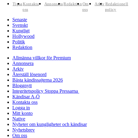
Tipsa
Kontakta
Annonsera
Redaktion
Om
Arkiv
Redaktionell
oss
oss
policy
Senaste
Svenskt
Kungligt
Hollywood
Politik
Redaktion
Allmänna villkor för Premium
Annonsera
Arkiv
Återställ lösenord
Bästa kändissajterna 2026
Bloggnytt
Integritetspolicy Stoppa Pressarna
Kändisar A-Ö
Kontakta oss
Logga in
Mitt konto
Native
Nyheter om kungligheter och kändisar
Nyhetsbrev
Om oss