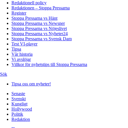
Redaktionell policy
Redaktionen – Stoppa Pressarna
Register
Stoppa Pressarna vs Hänt
Stoppa Pressarna vs Newsner
Stoppa Pressarna vs Nöjeslivet
Stoppa Pressarna vs Nyheter24
Stoppa Pressarna vs Svensk Dam
Test VI-player
Tipsa
Vår historia
Vi avslöjar
Villkor för nyhetstips till Stoppa Pressarna
Sök
Tipsa oss om nyheter!
Senaste
Svenskt
Kungligt
Hollywood
Politik
Redaktion