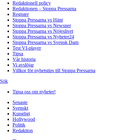
Redaktionell policy
Redaktionen – Stoppa Pressarna
Register
Stoppa Pressarna vs Hänt
Stoppa Pressarna vs Newsner
Stoppa Pressarna vs Nöjeslivet
Stoppa Pressarna vs Nyheter24
Stoppa Pressarna vs Svensk Dam
Test VI-player
Tipsa
Vår historia
Vi avslöjar
Villkor för nyhetstips till Stoppa Pressarna
Sök
Tipsa oss om nyheter!
Senaste
Svenskt
Kungligt
Hollywood
Politik
Redaktion