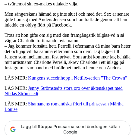
– tvärtemot sin ex-makes uttalade vilja.
Men sångerskans hämnd tog inte slut i och med det. Sex år senare
gifte hon sig med Anders Jensen som hon träffade genom att han
inledde en oblyg flört på Facebook.
Trots att hon gifte om sig med den framgångsrik bilglas-vd:n så
vägrar Charlotte fortfarande byta namn.
– Jag kommer fortsätta heta Perrelli i efternamn då mina barn heter
det och jag vill ha samma efternamn som dem. Jag lägger till
Jensen som mellannamn fast privat. Som artist kommer jag behålla
mitt artistnamn Charlotte Perrelli, skrev Charlotte i ett inlägg på
Instagram i samband med bröllopet mellan henne och Anders.
LÄS MER:
Kungens succéinhopp i Netflix-serien ”The Crown”
LÄS MER:
Jenny Strömstedts stora oro över äktenskapet med
Niklas Strömstedt
LÄS MER:
Shamanens romantiska frieri till prinsessan Märtha
Louise
Lägg till
Stoppa Pressarna
som föredragen källa i
Google