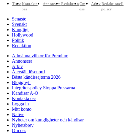
Tipsa
Kontakta
Annonsera
Redaktion
Om
Arkiv
Redaktionell
oss
oss
policy
Senaste
Svenskt
Kungligt
Hollywood
Politik
Redaktion
Allmänna villkor för Premium
Annonsera
Arkiv
Återställ lösenord
Bästa kändissajterna 2026
Bloggnytt
Integritetspolicy Stoppa Pressarna
Kändisar A-Ö
Kontakta oss
Logga in
Mitt konto
Native
Nyheter om kungligheter och kändisar
Nyhetsbrev
Om oss