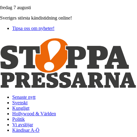
fredag 7 augusti
Sveriges största kändistidning online!
Tipsa oss om nyheter!
Senaste nytt
Svenskt
Kungligt
Hollywood & Världen
Politik
Vi avslöjar
Kändisar A-Ö