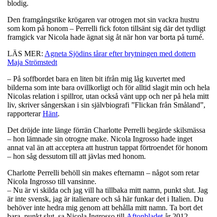
blodig.
Den framgångsrike krögaren var otrogen mot sin vackra hustru
som kom på honom – Perrelli fick foton tillsänt sig där det tydligt
framgick var Nicola hade ägnat sig åt när hon var borta på turné.
LÄS MER:
Agneta Sjödins tårar efter brytningen med dottern
Maja Strömstedt
– På soffbordet bara en liten bit ifrån mig låg kuvertet med
bilderna som inte bara ovillkorligt och för alltid slagit min och hela
Nicolas relation i spillror, utan också vänt upp och ner på hela mitt
liv, skriver sångerskan i sin självbiografi ”Flickan från Småland”,
rapporterar
Hänt
.
Det dröjde inte länge förrän Charlotte Perrelli begärde skilsmässa
– hon lämnade sin otrogne make. Nicola Ingrosso hade inget
annat val än att acceptera att hustrun tappat förtroendet för honom
– hon såg dessutom till att jävlas med honom.
Charlotte Perrelli behöll sin makes efternamn – något som retar
Nicola Ingrosso till vansinne.
– Nu är vi skilda och jag vill ha tillbaka mitt namn, punkt slut. Jag
är inte svensk, jag är italienare och så här funkar det i Italien. Du
behöver inte hedra mig genom att behålla mitt namn. Ta bort det
bara, punkt slut, sa Nicola Ingrosso till
Aftonbladet
år 2012.