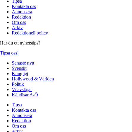
Tipsa
Kontakta oss
Annonsera
Redaktion
Om oss
Arkiv
Redaktionell policy
Har du ett nyhetstips?
Tipsa oss!
Senaste nytt
Svenskt
Kungligt
Hollywood & Världen
Politik
Vi avslöjar
Kändisar A-Ö
Tipsa
Kontakta oss
Annonsera
Redaktion
Om oss
Arkiv