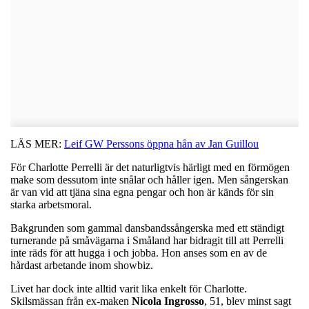
LÄS MER:
Leif GW Perssons öppna hån av Jan Guillou
För Charlotte Perrelli är det naturligtvis härligt med en förmögen
make som dessutom inte snålar och håller igen. Men sångerskan
är van vid att tjäna sina egna pengar och hon är känds för sin
starka arbetsmoral.
Bakgrunden som gammal dansbandssångerska med ett ständigt
turnerande på småvägarna i Småland har bidragit till att Perrelli
inte räds för att hugga i och jobba. Hon anses som en av de
hårdast arbetande inom showbiz.
Livet har dock inte alltid varit lika enkelt för Charlotte.
Skilsmässan från ex-maken
Nicola
Ingrosso
, 51, blev minst sagt