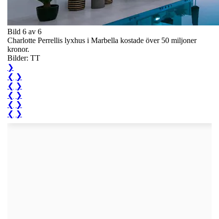
Bild 6 av 6
Charlotte Perrellis lyxhus i Marbella kostade över 50 miljoner
kronor.
Bilder: TT
❯
❮
❯
❮
❯
❮
❯
❮
❯
❮
❯