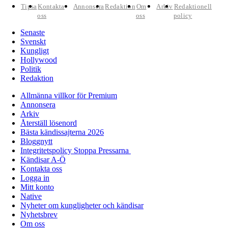
Tipsa
Kontakta
Annonsera
Redaktion
Om
Arkiv
Redaktionell
oss
oss
policy
Senaste
Svenskt
Kungligt
Hollywood
Politik
Redaktion
Allmänna villkor för Premium
Annonsera
Arkiv
Återställ lösenord
Bästa kändissajterna 2026
Bloggnytt
Integritetspolicy Stoppa Pressarna
Kändisar A-Ö
Kontakta oss
Logga in
Mitt konto
Native
Nyheter om kungligheter och kändisar
Nyhetsbrev
Om oss