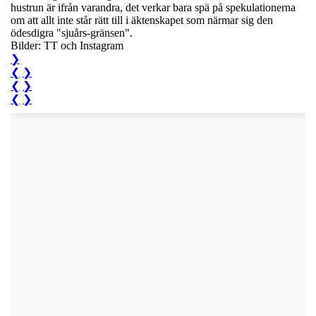
hustrun är ifrån varandra, det verkar bara spä på spekulationerna
om att allt inte står rätt till i äktenskapet som närmar sig den
ödesdigra "sjuårs-gränsen".
Bilder: TT och Instagram
❯
❮
❯
❮
❯
❮
❯