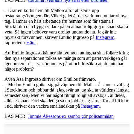
LÄS MER:
Carolina Neuraths nya affär efter otroheten
– Drar en kortis hem till Mallorca för att starta upp
restaurangsäsongen där. Vilket galet år det varit men nu tar vi nya
tag. Lämnar en hårt arbetande fru hemma som får stanna i
Stockholm och bygga vidare på en annan rolig grej ni snart ska få
veta. Så ingen behöver vara oroligt undrande nu. Jag är inte
mystiskt försvunnen, skriver Emilio Ingrosso på
Instagram
,
rapporterar
Hänt
.
Att Emilio Ingrosso känner sig tvungen att lugna sina följare kring
den nya separationen tolkas av många som att paret verkligen går
igenom en kris – varför annars gå ut och försäkra att de inte har
något problem?
Även Åsa Ingrosso skriver om Emilios frånvaro.
– Medan Emilio gottar sig på väg hem till Mallis så stannar väl jag
i Stockholm och jobbar då! (Jag svär att jag ska ta världens längsta
semester sen) Men vi har något riktigt roligt att avslöja.. alldeles,
alldeles snart. Fort ska det gå så nu jobbar jag järnet för att bli klar
i tid, skriver den vackra småländskan på
Instagram
.
LÄS MER:
Jimmie Åkessons ex-sambo gör polisanmälan