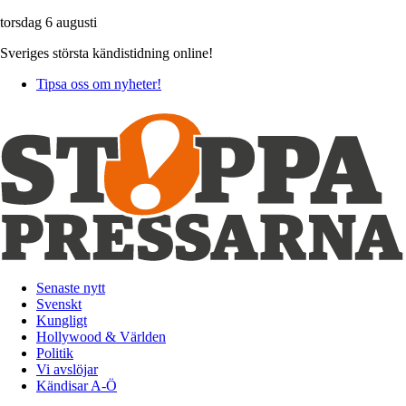
torsdag 6 augusti
Sveriges största kändistidning online!
Tipsa oss om nyheter!
Senaste nytt
Svenskt
Kungligt
Hollywood & Världen
Politik
Vi avslöjar
Kändisar A-Ö