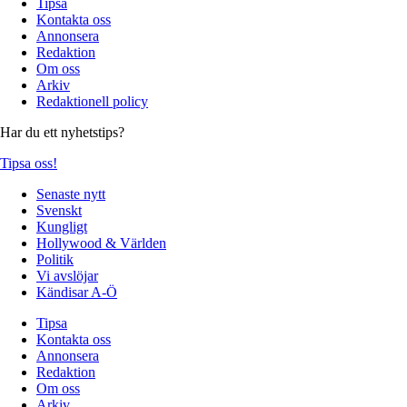
Tipsa
Kontakta oss
Annonsera
Redaktion
Om oss
Arkiv
Redaktionell policy
Har du ett nyhetstips?
Tipsa oss!
Senaste nytt
Svenskt
Kungligt
Hollywood & Världen
Politik
Vi avslöjar
Kändisar A-Ö
Tipsa
Kontakta oss
Annonsera
Redaktion
Om oss
Arkiv