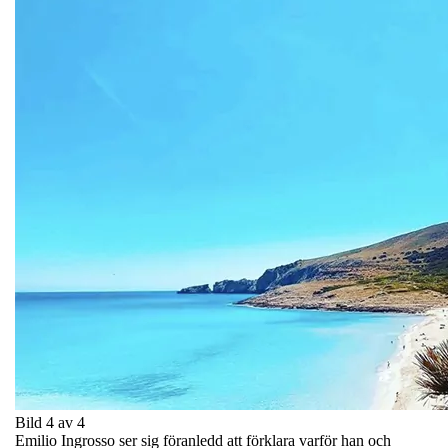
Bild 4 av 4
Emilio Ingrosso ser sig föranledd att förklara varför han och