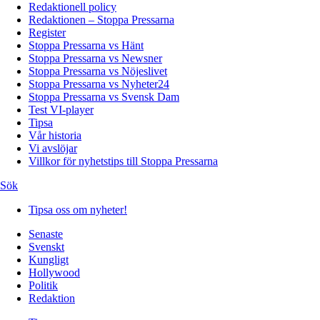
Redaktionell policy
Redaktionen – Stoppa Pressarna
Register
Stoppa Pressarna vs Hänt
Stoppa Pressarna vs Newsner
Stoppa Pressarna vs Nöjeslivet
Stoppa Pressarna vs Nyheter24
Stoppa Pressarna vs Svensk Dam
Test VI-player
Tipsa
Vår historia
Vi avslöjar
Villkor för nyhetstips till Stoppa Pressarna
Sök
Tipsa oss om nyheter!
Senaste
Svenskt
Kungligt
Hollywood
Politik
Redaktion