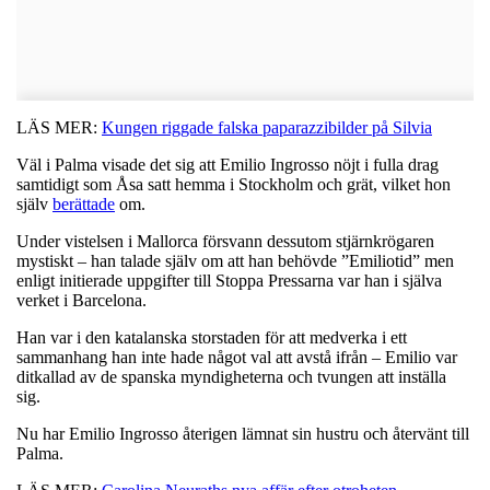
LÄS MER:
Kungen riggade falska paparazzibilder på Silvia
Väl i Palma visade det sig att Emilio Ingrosso nöjt i fulla drag
samtidigt som Åsa satt hemma i Stockholm och grät, vilket hon
själv
berättade
om.
Under vistelsen i Mallorca försvann dessutom stjärnkrögaren
mystiskt – han talade själv om att han behövde ”Emiliotid” men
enligt initierade uppgifter till Stoppa Pressarna var han i själva
verket i Barcelona.
Han var i den katalanska storstaden för att medverka i ett
sammanhang han inte hade något val att avstå ifrån – Emilio var
ditkallad av de spanska myndigheterna och tvungen att inställa
sig.
Nu har Emilio Ingrosso återigen lämnat sin hustru och återvänt till
Palma.