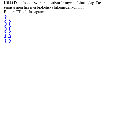
Kikki Danielssons svåra reumatism är mycket bättre idag. De
senaste åren har nya biologiska läkemedel kommit.
Bilder: TT och Instagram
❯
❮
❯
❮
❯
❮
❯
❮
❯
❮
❯