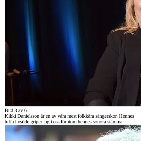
Bild 3 av 6
Kikki Danielsson är en av våra mest folkkära sångerskor. Hennes
tuffa livsöde griper tag i oss förutom hennes sonora stämma.