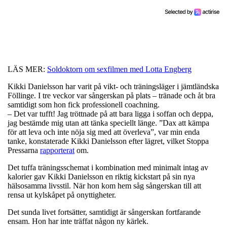
LÄS MER:
Soldoktorn om sexfilmen med Lotta Engberg
Kikki Danielsson har varit på vikt- och träningsläger i jämtländska
Föllinge. I tre veckor var sångerskan på plats – tränade och åt bra
samtidigt som hon fick professionell coachning.
– Det var tufft! Jag tröttnade på att bara ligga i soffan och deppa,
jag bestämde mig utan att tänka speciellt länge. ”Dax att kämpa
för att leva och inte nöja sig med att överleva”, var min enda
tanke, konstaterade Kikki Danielsson efter lägret, vilket Stoppa
Pressarna
rapporterat
om.
Det tuffa träningsschemat i kombination med minimalt intag av
kalorier gav Kikki Danielsson en riktig kickstart på sin nya
hälsosamma livsstil. När hon kom hem såg sångerskan till att
rensa ut kylskåpet på onyttigheter.
Det sunda livet fortsätter, samtidigt är sångerskan fortfarande
ensam. Hon har inte träffat någon ny kärlek.