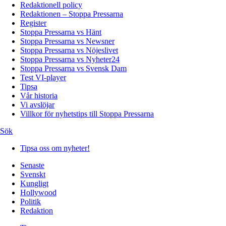
Redaktionell policy
Redaktionen – Stoppa Pressarna
Register
Stoppa Pressarna vs Hänt
Stoppa Pressarna vs Newsner
Stoppa Pressarna vs Nöjeslivet
Stoppa Pressarna vs Nyheter24
Stoppa Pressarna vs Svensk Dam
Test VI-player
Tipsa
Vår historia
Vi avslöjar
Villkor för nyhetstips till Stoppa Pressarna
Sök
Tipsa oss om nyheter!
Senaste
Svenskt
Kungligt
Hollywood
Politik
Redaktion