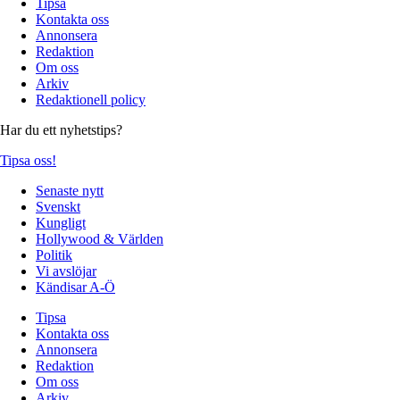
Tipsa
Kontakta oss
Annonsera
Redaktion
Om oss
Arkiv
Redaktionell policy
Har du ett nyhetstips?
Tipsa oss!
Senaste nytt
Svenskt
Kungligt
Hollywood & Världen
Politik
Vi avslöjar
Kändisar A-Ö
Tipsa
Kontakta oss
Annonsera
Redaktion
Om oss
Arkiv