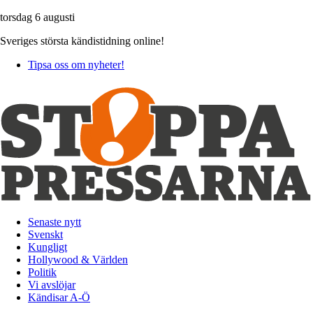
torsdag 6 augusti
Sveriges största kändistidning online!
Tipsa oss om nyheter!
Senaste nytt
Svenskt
Kungligt
Hollywood & Världen
Politik
Vi avslöjar
Kändisar A-Ö