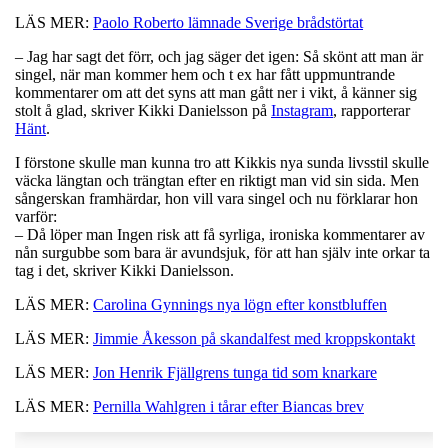
LÄS MER:
Paolo Roberto lämnade Sverige brådstörtat
– Jag har sagt det förr, och jag säger det igen: Så skönt att man är
singel, när man kommer hem och t ex har fått uppmuntrande
kommentarer om att det syns att man gått ner i vikt, å känner sig
stolt å glad, skriver Kikki Danielsson på
Instagram
, rapporterar
Hänt
.
I förstone skulle man kunna tro att Kikkis nya sunda livsstil skulle
väcka längtan och trängtan efter en riktigt man vid sin sida. Men
sångerskan framhärdar, hon vill vara singel och nu förklarar hon
varför:
– Då löper man Ingen risk att få syrliga, ironiska kommentarer av
nån surgubbe som bara är avundsjuk, för att han själv inte orkar ta
tag i det, skriver Kikki Danielsson.
LÄS MER:
Carolina Gynnings nya lögn efter konstbluffen
LÄS MER:
Jimmie Åkesson på skandalfest med kroppskontakt
LÄS MER:
Jon Henrik Fjällgrens tunga tid som knarkare
LÄS MER:
Pernilla Wahlgren i tårar efter Biancas brev