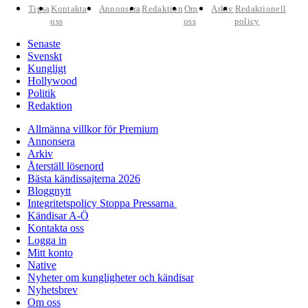
Tipsa
Kontakta
Annonsera
Redaktion
Om
Arkiv
Redaktionell
oss
oss
policy
Senaste
Svenskt
Kungligt
Hollywood
Politik
Redaktion
Allmänna villkor för Premium
Annonsera
Arkiv
Återställ lösenord
Bästa kändissajterna 2026
Bloggnytt
Integritetspolicy Stoppa Pressarna
Kändisar A-Ö
Kontakta oss
Logga in
Mitt konto
Native
Nyheter om kungligheter och kändisar
Nyhetsbrev
Om oss