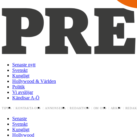
Senaste nytt
Svenskt
Kungligt
Hollywood & Världen
Politik
Vi avslöjar
Kändisar A-Ö
TIPSA
KONTAKTA OSS
ANNONSERA
REDAKTION
OM OSS
ARKIV
REDAK
Senaste
Svenskt
Kungligt
Hollywood