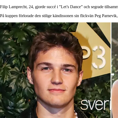
Filip Lamprecht, 24, gjorde succé i ”Let’s Dance” och segrade tillsa
På kuppen förlorade den stilige kändissonen sin flickvän Peg Parnevik,