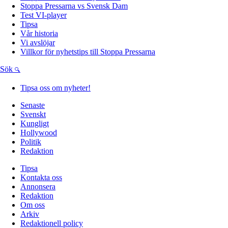
Stoppa Pressarna vs Svensk Dam
Test VI-player
Tipsa
Vår historia
Vi avslöjar
Villkor för nyhetstips till Stoppa Pressarna
Sök
Tipsa oss om nyheter!
Senaste
Svenskt
Kungligt
Hollywood
Politik
Redaktion
Tipsa
Kontakta oss
Annonsera
Redaktion
Om oss
Arkiv
Redaktionell policy