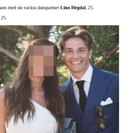
mmans med sin vackra danspartner
Linn
Hegdal
, 25.
 25.