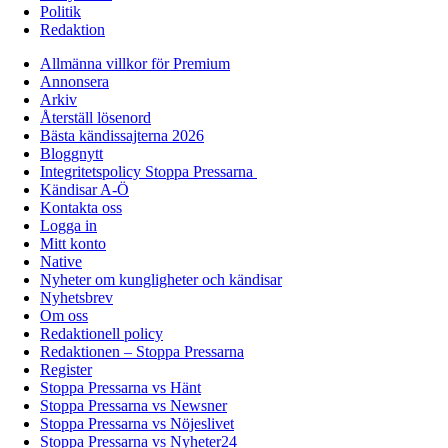
Politik
Redaktion
Allmänna villkor för Premium
Annonsera
Arkiv
Återställ lösenord
Bästa kändissajterna 2026
Bloggnytt
Integritetspolicy Stoppa Pressarna
Kändisar A-Ö
Kontakta oss
Logga in
Mitt konto
Native
Nyheter om kungligheter och kändisar
Nyhetsbrev
Om oss
Redaktionell policy
Redaktionen – Stoppa Pressarna
Register
Stoppa Pressarna vs Hänt
Stoppa Pressarna vs Newsner
Stoppa Pressarna vs Nöjeslivet
Stoppa Pressarna vs Nyheter24