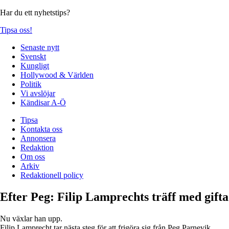
Har du ett nyhetstips?
Tipsa oss!
Senaste nytt
Svenskt
Kungligt
Hollywood & Världen
Politik
Vi avslöjar
Kändisar A-Ö
Tipsa
Kontakta oss
Annonsera
Redaktion
Om oss
Arkiv
Redaktionell policy
Efter Peg: Filip Lamprechts träff med gift
Nu växlar han upp.
Filip Lamprecht tar nästa steg för att frigöra sig från Peg Parnevik.