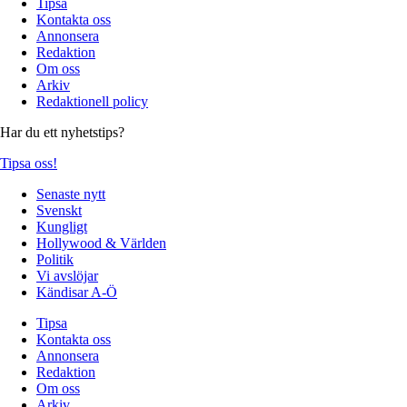
Tipsa
Kontakta oss
Annonsera
Redaktion
Om oss
Arkiv
Redaktionell policy
Har du ett nyhetstips?
Tipsa oss!
Senaste nytt
Svenskt
Kungligt
Hollywood & Världen
Politik
Vi avslöjar
Kändisar A-Ö
Tipsa
Kontakta oss
Annonsera
Redaktion
Om oss
Arkiv