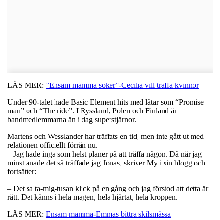
LÄS MER:
”Ensam mamma söker”-Cecilia vill träffa kvinnor
Under 90-talet hade Basic Element hits med låtar som “Promise
man” och “The ride”. I Ryssland, Polen och Finland är
bandmedlemmarna än i dag superstjärnor.
Martens och Wesslander har träffats en tid, men inte gått ut med
relationen officiellt förrän nu.
– Jag hade inga som helst planer på att träffa någon. Då när jag
minst anade det så träffade jag Jonas, skriver My i sin blogg och
fortsätter:
– Det sa ta-mig-tusan klick på en gång och jag förstod att detta är
rätt. Det känns i hela magen, hela hjärtat, hela kroppen.
LÄS MER:
Ensam mamma-Emmas bittra skilsmässa