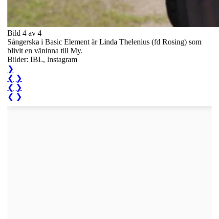
Bild 4 av 4
Sångerska i Basic Element är Linda Thelenius (fd Rosing) som
blivit en väninna till My.
Bilder: IBL, Instagram
❯
❮
❯
❮
❯
❮
❯