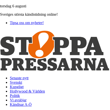
torsdag 6 augusti
Sveriges största kändistidning online!
Tipsa oss om nyheter!
Senaste nytt
Svenskt
Kungligt
Hollywood & Världen
Politik
Vi avslöjar
Kändisar A-Ö