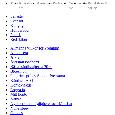
Tipsa
Kontakta
Annonsera
Redaktion
Om
Arkiv
Redaktionell
oss
oss
policy
Senaste
Svenskt
Kungligt
Hollywood
Politik
Redaktion
Allmänna villkor för Premium
Annonsera
Arkiv
Återställ lösenord
Bästa kändissajterna 2026
Bloggnytt
Integritetspolicy Stoppa Pressarna
Kändisar A-Ö
Kontakta oss
Logga in
Mitt konto
Native
Nyheter om kungligheter och kändisar
Nyhetsbrev
Om oss