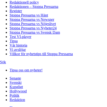
Redaktionell policy
Redaktionen – Stoppa Pressarna
Register
Stoppa Pressarna vs Hänt
Stoppa Pressarna vs Newsner
Stoppa Pressarna vs Nöjeslivet
Stoppa Pressarna vs Nyheter24
Stoppa Pressarna vs Svensk Dam
Test VI-player
Tipsa
Vår historia
Vi avslöjar
Villkor för nyhetstips till Stoppa Pressarna
Sök
Tipsa oss om nyheter!
Senaste
Svenskt
Kungligt
Hollywood
Politik
Redaktion