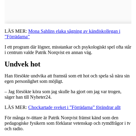
LÄS MER:
Mona Sahlins elaka sågning av kändiskollegan i
”Förrädarna”
I ett program där lögner, misstankar och psykologiskt spel ofta står
i centrum valde Patrik Norqvist en annan väg.
Undvek hot
Han försökte undvika att framstå som ett hot och spela så nära sin
egen personlighet som möjligt.
– Jag försökte köra som jag skulle ha gjort om jag var trogen,
säger han till Nyheter24.
LÄS MER:
Chockartade sveket i ”Förrädarna” förändrar allt
För många tv-tittare är Patrik Norqvist främst känd som den
pedagogiske fysikern som förklarar vetenskap och rymdfrågor i tv
och radio.