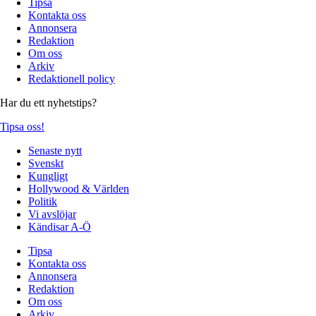
Tipsa
Kontakta oss
Annonsera
Redaktion
Om oss
Arkiv
Redaktionell policy
Har du ett nyhetstips?
Tipsa oss!
Senaste nytt
Svenskt
Kungligt
Hollywood & Världen
Politik
Vi avslöjar
Kändisar A-Ö
Tipsa
Kontakta oss
Annonsera
Redaktion
Om oss
Arkiv