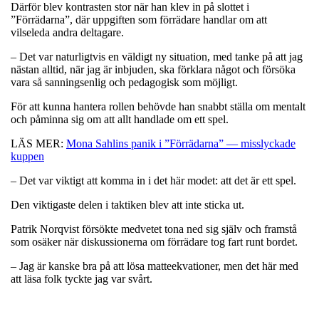
Därför blev kontrasten stor när han klev in på slottet i
”Förrädarna”, där uppgiften som förrädare handlar om att
vilseleda andra deltagare.
– Det var naturligtvis en väldigt ny situation, med tanke på att jag
nästan alltid, när jag är inbjuden, ska förklara något och försöka
vara så sanningsenlig och pedagogisk som möjligt.
För att kunna hantera rollen behövde han snabbt ställa om mentalt
och påminna sig om att allt handlade om ett spel.
LÄS MER:
Mona Sahlins panik i ”Förrädarna” — misslyckade
kuppen
– Det var viktigt att komma in i det här modet: att det är ett spel.
Den viktigaste delen i taktiken blev att inte sticka ut.
Patrik Norqvist försökte medvetet tona ned sig själv och framstå
som osäker när diskussionerna om förrädare tog fart runt bordet.
– Jag är kanske bra på att lösa matteekvationer, men det här med
att läsa folk tyckte jag var svårt.