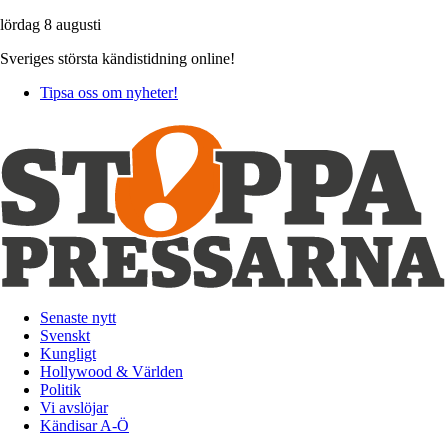
lördag 8 augusti
Sveriges största kändistidning online!
Tipsa oss om nyheter!
Senaste nytt
Svenskt
Kungligt
Hollywood & Världen
Politik
Vi avslöjar
Kändisar A-Ö