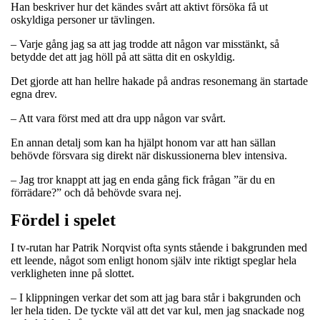
Han beskriver hur det kändes svårt att aktivt försöka få ut
oskyldiga personer ur tävlingen.
– Varje gång jag sa att jag trodde att någon var misstänkt, så
betydde det att jag höll på att sätta dit en oskyldig.
Det gjorde att han hellre hakade på andras resonemang än startade
egna drev.
– Att vara först med att dra upp någon var svårt.
En annan detalj som kan ha hjälpt honom var att han sällan
behövde försvara sig direkt när diskussionerna blev intensiva.
– Jag tror knappt att jag en enda gång fick frågan ”är du en
förrädare?” och då behövde svara nej.
Fördel i spelet
I tv-rutan har Patrik Norqvist ofta synts stående i bakgrunden med
ett leende, något som enligt honom själv inte riktigt speglar hela
verkligheten inne på slottet.
– I klippningen verkar det som att jag bara står i bakgrunden och
ler hela tiden. De tyckte väl att det var kul, men jag snackade nog