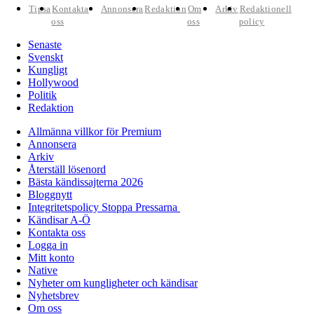
Tipsa
Kontakta
Annonsera
Redaktion
Om
Arkiv
Redaktionell
oss
oss
policy
Senaste
Svenskt
Kungligt
Hollywood
Politik
Redaktion
Allmänna villkor för Premium
Annonsera
Arkiv
Återställ lösenord
Bästa kändissajterna 2026
Bloggnytt
Integritetspolicy Stoppa Pressarna
Kändisar A-Ö
Kontakta oss
Logga in
Mitt konto
Native
Nyheter om kungligheter och kändisar
Nyhetsbrev
Om oss