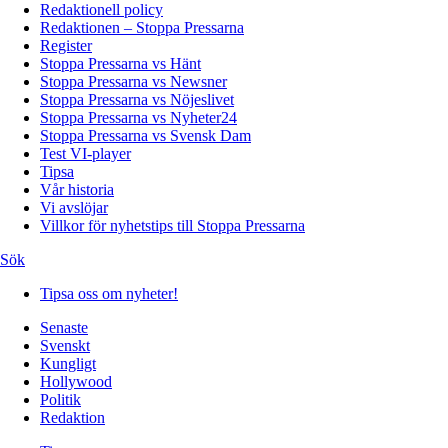
Redaktionell policy
Redaktionen – Stoppa Pressarna
Register
Stoppa Pressarna vs Hänt
Stoppa Pressarna vs Newsner
Stoppa Pressarna vs Nöjeslivet
Stoppa Pressarna vs Nyheter24
Stoppa Pressarna vs Svensk Dam
Test VI-player
Tipsa
Vår historia
Vi avslöjar
Villkor för nyhetstips till Stoppa Pressarna
Sök
Tipsa oss om nyheter!
Senaste
Svenskt
Kungligt
Hollywood
Politik
Redaktion