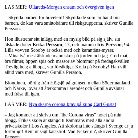
LÄS MER:
Ullareds-Morgan ensam och övergiven igen
– Skydda barnen för bövelen!! Skydda de som tar hand om
barnen, de kan vara smittobärare till riskgrupperna, skriver Gunilla
Persson.
Hon illustrerar sitt inlägg med en mysig bild på sig själv, sin
älskade dotter
Erika
Persson
, 17, och mamma
Iris
Persson
, 94.
Lilla vovven Scooby är också med och karantäns-myser.
– Mina två mest älskade människor på jorden och jag. God mat,
bra filmer, öppen spis och massor av blommor på fredagskvällen.
Trevlig helg allihopa, var försiktiga. Kolla på Scooby! Han vill
alltid vara med, skriver Gunilla Persson.
Blondinen, bördig från Högsjö på gränsen mellan Södermanland
och Närke, lovar att återkomma i ärendet och Gunilla avslutar
med fräsa till igen.
LÄS MER:
Nya skarpa corona-krav på kung Carl Gustaf
– Jag kommer att skriva om ”the Corona virus” hotet på min
blogg. Erikas skola är stängd tillsammans med alla andra
privatskolor i Los Angeles. Att skolorna inte stängts i Sverige är ju
förfärligt! Rent ut sagt katastrof. Vad tycker ni?, skriver Gunilla
Persson.