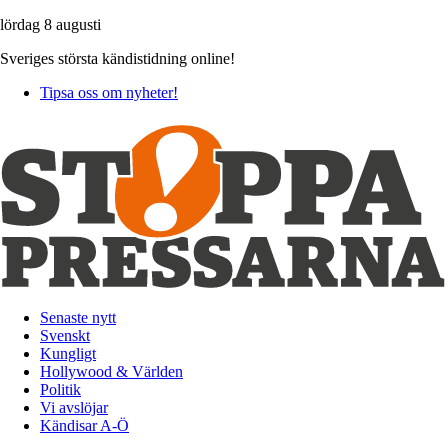
lördag 8 augusti
Sveriges största kändistidning online!
Tipsa oss om nyheter!
Senaste nytt
Svenskt
Kungligt
Hollywood & Världen
Politik
Vi avslöjar
Kändisar A-Ö