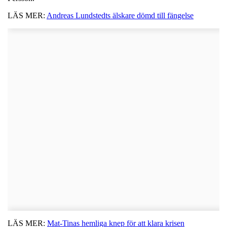
LÄS MER:
Andreas Lundstedts älskare dömd till fängelse
LÄS MER:
Mat-Tinas hemliga knep för att klara krisen