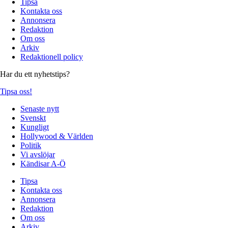
Tipsa
Kontakta oss
Annonsera
Redaktion
Om oss
Arkiv
Redaktionell policy
Har du ett nyhetstips?
Tipsa oss!
Senaste nytt
Svenskt
Kungligt
Hollywood & Världen
Politik
Vi avslöjar
Kändisar A-Ö
Tipsa
Kontakta oss
Annonsera
Redaktion
Om oss
Arkiv