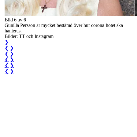
Bild 6 av 6
Gunilla Persson är mycket bestämd över hur corona-hotet ska
hanteras.
Bilder: TT och Instagram
❯
❮
❯
❮
❯
❮
❯
❮
❯
❮
❯