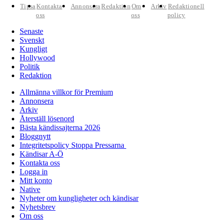
Tipsa
Kontakta
Annonsera
Redaktion
Om
Arkiv
Redaktionell
oss
oss
policy
Senaste
Svenskt
Kungligt
Hollywood
Politik
Redaktion
Allmänna villkor för Premium
Annonsera
Arkiv
Återställ lösenord
Bästa kändissajterna 2026
Bloggnytt
Integritetspolicy Stoppa Pressarna
Kändisar A-Ö
Kontakta oss
Logga in
Mitt konto
Native
Nyheter om kungligheter och kändisar
Nyhetsbrev
Om oss