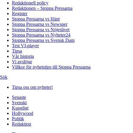
Redaktionell policy
Redaktionen – Stoppa Pressarna
Register
Stoppa Pressarna vs Hänt
Stoppa Pressarna vs Newsner
Stoppa Pressarna vs Nöjeslivet
Stoppa Pressarna vs Nyheter24
Stoppa Pressarna vs Svensk Dam
Test VI-player
Tipsa
Vår historia
Vi avslöjar
Villkor för nyhetstips till Stoppa Pressarna
Sök
Tipsa oss om nyheter!
Senaste
Svenskt
Kungligt
Hollywood
Politik
Redaktion