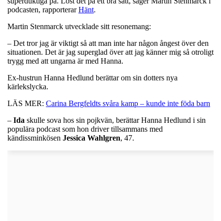
superduktiga på. Löst det på ett bra sätt, säger Martin Stenmarck i
podcasten, rapporterar
Hänt
.
Martin Stenmarck utvecklade sitt resonemang:
– Det tror jag är viktigt så att man inte har någon ångest över den
situationen. Det är jag superglad över att jag känner mig så otroligt
trygg med att ungarna är med Hanna.
Ex-hustrun Hanna Hedlund berättar om sin dotters nya
kärlekslycka.
LÄS MER:
Carina Bergfeldts svåra kamp – kunde inte föda barn
–
Ida
skulle sova hos sin pojkvän, berättar Hanna Hedlund i sin
populära podcast som hon driver tillsammans med
kändissminkösen
Jessica
Wahlgren
, 47.