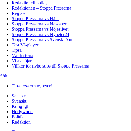
Redaktionell policy
Redaktionen – Stoppa Pressarna
Register
Stoppa Pressarna vs Hänt
Stoppa Pressarna vs Newsner
Stoppa Pressarna vs Nöjeslivet
Stoppa Pressarna vs Nyheter24
Stoppa Pressarna vs Svensk Dam
Test VI-player
Tipsa
Vår historia
Vi avslöjar
Villkor för nyhetstips till Stoppa Pressarna
Sök
Tipsa oss om nyheter!
Senaste
Svenskt
Kungligt
Hollywood
Politik
Redaktion