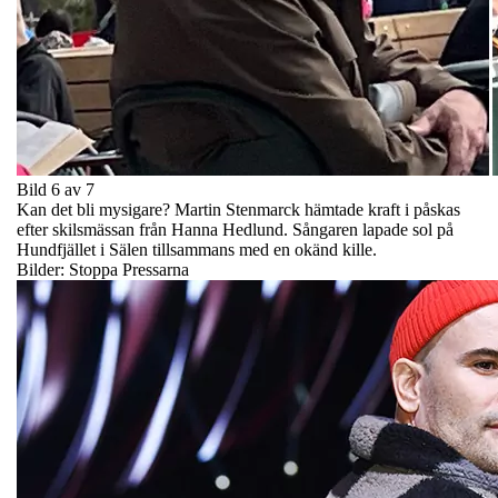
Bild 6 av 7
Kan det bli mysigare? Martin Stenmarck hämtade kraft i påskas
efter skilsmässan från Hanna Hedlund. Sångaren lapade sol på
Hundfjället i Sälen tillsammans med en okänd kille.
Bilder: Stoppa Pressarna