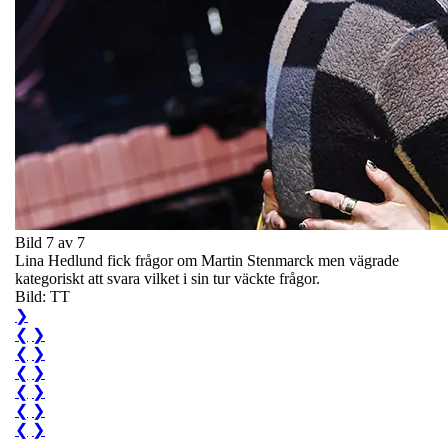
Bild 7 av 7
Lina Hedlund fick frågor om Martin Stenmarck men vägrade
kategoriskt att svara vilket i sin tur väckte frågor.
Bild: TT
❯
❮
❯
❮
❯
❮
❯
❮
❯
❮
❯
❮
❯