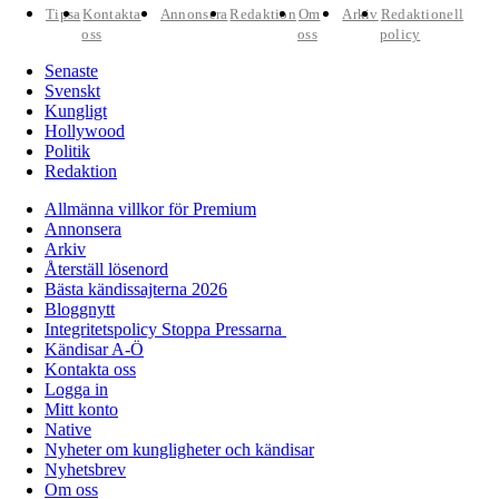
Tipsa
Kontakta
Annonsera
Redaktion
Om
Arkiv
Redaktionell
oss
oss
policy
Senaste
Svenskt
Kungligt
Hollywood
Politik
Redaktion
Allmänna villkor för Premium
Annonsera
Arkiv
Återställ lösenord
Bästa kändissajterna 2026
Bloggnytt
Integritetspolicy Stoppa Pressarna
Kändisar A-Ö
Kontakta oss
Logga in
Mitt konto
Native
Nyheter om kungligheter och kändisar
Nyhetsbrev
Om oss