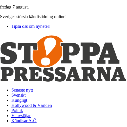
fredag 7 augusti
Sveriges största kändistidning online!
Tipsa oss om nyheter!
Senaste nytt
Svenskt
Kungligt
Hollywood & Världen
Politik
Vi avslöjar
Kändisar A-Ö