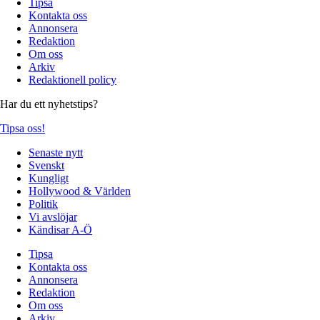
Tipsa
Kontakta oss
Annonsera
Redaktion
Om oss
Arkiv
Redaktionell policy
Har du ett nyhetstips?
Tipsa oss!
Senaste nytt
Svenskt
Kungligt
Hollywood & Världen
Politik
Vi avslöjar
Kändisar A-Ö
Tipsa
Kontakta oss
Annonsera
Redaktion
Om oss
Arkiv