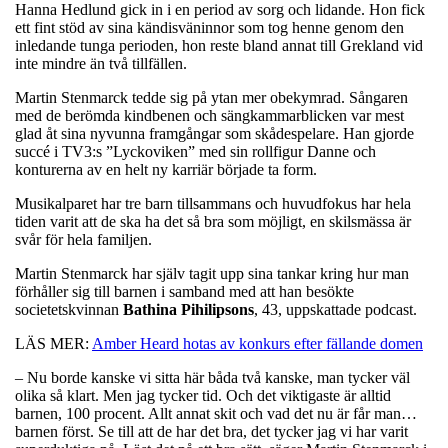
Hanna Hedlund gick in i en period av sorg och lidande. Hon fick
ett fint stöd av sina kändisväninnor som tog henne genom den
inledande tunga perioden, hon reste bland annat till Grekland vid
inte mindre än två tillfällen.
Martin Stenmarck tedde sig på ytan mer obekymrad. Sångaren
med de berömda kindbenen och sängkammarblicken var mest
glad åt sina nyvunna framgångar som skådespelare. Han gjorde
succé i TV3:s ”Lyckoviken” med sin rollfigur Danne och
konturerna av en helt ny karriär började ta form.
Musikalparet har tre barn tillsammans och huvudfokus har hela
tiden varit att de ska ha det så bra som möjligt, en skilsmässa är
svår för hela familjen.
Martin Stenmarck har själv tagit upp sina tankar kring hur man
förhåller sig till barnen i samband med att han besökte
societetskvinnan
Bathina
Pihilipsons
, 43, uppskattade podcast.
LÄS MER:
Amber Heard hotas av konkurs efter fällande domen
– Nu borde kanske vi sitta här båda två kanske, man tycker väl
olika så klart. Men jag tycker tid. Och det viktigaste är alltid
barnen, 100 procent. Allt annat skit och vad det nu är får man…
barnen först. Se till att de har det bra, det tycker jag vi har varit