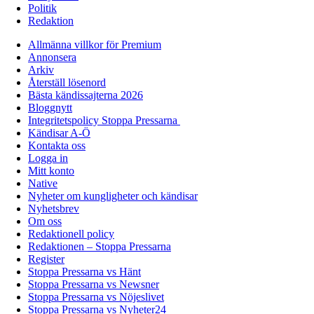
Politik
Redaktion
Allmänna villkor för Premium
Annonsera
Arkiv
Återställ lösenord
Bästa kändissajterna 2026
Bloggnytt
Integritetspolicy Stoppa Pressarna
Kändisar A-Ö
Kontakta oss
Logga in
Mitt konto
Native
Nyheter om kungligheter och kändisar
Nyhetsbrev
Om oss
Redaktionell policy
Redaktionen – Stoppa Pressarna
Register
Stoppa Pressarna vs Hänt
Stoppa Pressarna vs Newsner
Stoppa Pressarna vs Nöjeslivet
Stoppa Pressarna vs Nyheter24