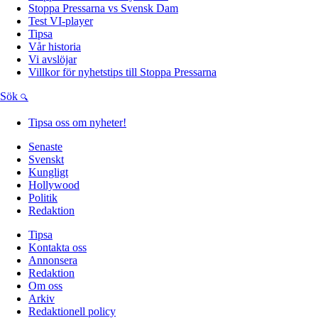
Stoppa Pressarna vs Svensk Dam
Test VI-player
Tipsa
Vår historia
Vi avslöjar
Villkor för nyhetstips till Stoppa Pressarna
Sök
Tipsa oss om nyheter!
Senaste
Svenskt
Kungligt
Hollywood
Politik
Redaktion
Tipsa
Kontakta oss
Annonsera
Redaktion
Om oss
Arkiv
Redaktionell policy