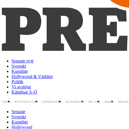
Senaste nytt
Svenskt
Kungligt
Hollywood & Världen
Politik
Vi avslöjar
Kändisar A-Ö
TIPSA
KONTAKTA OSS
ANNONSERA
REDAKTION
OM OSS
ARKIV
REDAK
Senaste
Svenskt
Kungligt
Hollywood