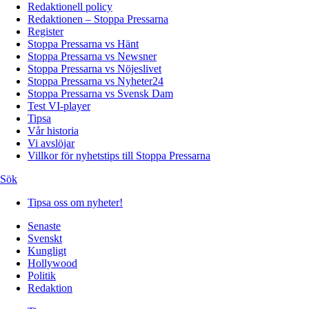
Redaktionell policy
Redaktionen – Stoppa Pressarna
Register
Stoppa Pressarna vs Hänt
Stoppa Pressarna vs Newsner
Stoppa Pressarna vs Nöjeslivet
Stoppa Pressarna vs Nyheter24
Stoppa Pressarna vs Svensk Dam
Test VI-player
Tipsa
Vår historia
Vi avslöjar
Villkor för nyhetstips till Stoppa Pressarna
Sök
Tipsa oss om nyheter!
Senaste
Svenskt
Kungligt
Hollywood
Politik
Redaktion