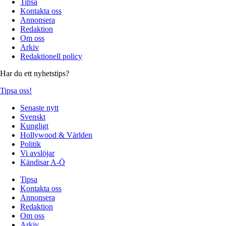
Tipsa
Kontakta oss
Annonsera
Redaktion
Om oss
Arkiv
Redaktionell policy
Har du ett nyhetstips?
Tipsa oss!
Senaste nytt
Svenskt
Kungligt
Hollywood & Världen
Politik
Vi avslöjar
Kändisar A-Ö
Tipsa
Kontakta oss
Annonsera
Redaktion
Om oss
Arkiv