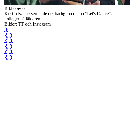
Bild 6 av 6
Kristin Kaspersen hade det härligt med sina "Let's Dance"-
kolleger på läktaren.
Bilder: TT och Instagram
❯
❮
❯
❮
❯
❮
❯
❮
❯
❮
❯