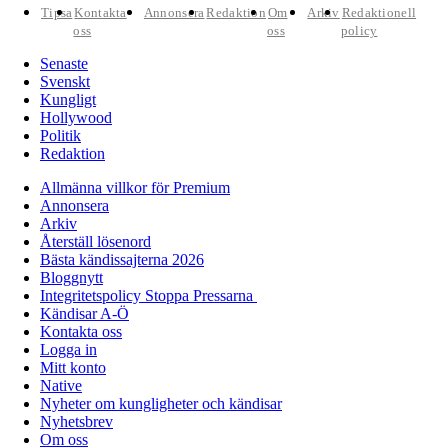
Tipsa
Kontakta
Annonsera
Redaktion
Om
Arkiv
Redaktionell
oss
oss
policy
Senaste
Svenskt
Kungligt
Hollywood
Politik
Redaktion
Allmänna villkor för Premium
Annonsera
Arkiv
Återställ lösenord
Bästa kändissajterna 2026
Bloggnytt
Integritetspolicy Stoppa Pressarna
Kändisar A-Ö
Kontakta oss
Logga in
Mitt konto
Native
Nyheter om kungligheter och kändisar
Nyhetsbrev
Om oss