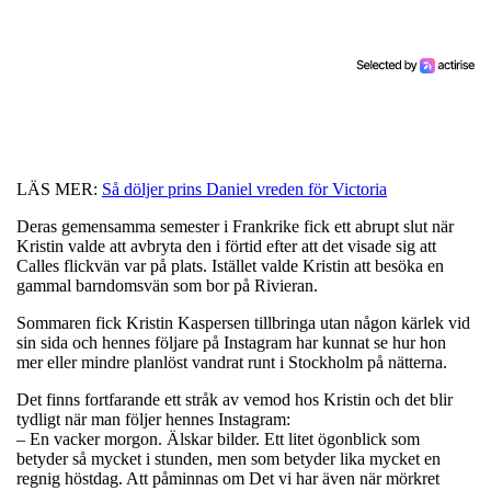
LÄS MER:
Så döljer prins Daniel vreden för Victoria
Deras gemensamma semester i Frankrike fick ett abrupt slut när
Kristin valde att avbryta den i förtid efter att det visade sig att
Calles flickvän var på plats. Istället valde Kristin att besöka en
gammal barndomsvän som bor på Rivieran.
Sommaren fick Kristin Kaspersen tillbringa utan någon kärlek vid
sin sida och hennes följare på Instagram har kunnat se hur hon
mer eller mindre planlöst vandrat runt i Stockholm på nätterna.
Det finns fortfarande ett stråk av vemod hos Kristin och det blir
tydligt när man följer hennes Instagram:
– En vacker morgon. Älskar bilder. Ett litet ögonblick som
betyder så mycket i stunden, men som betyder lika mycket en
regnig höstdag. Att påminnas om Det vi har även när mörkret