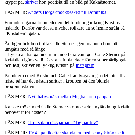
kryper på,
skriver
hon poetiskt till en bild på Kaknästornet.
LÄS MER:
Anders Borgs chockbesked till Dominika
Formuleringarna föranleder en del funderingar kring Kristins
mående. Därför var det så mycket roligare att se henne stråla på
”Kristallen”-galan.
Äntligen fick hon träffa Calle Sterner igen, mannen hon tätt
umgåtts med så länge.
– Lycka att hänga med min underbara vän igen Calle Sterner på
Kristallen igår kväll! Tack alla inblandade för en superhärlig gala
och fest, skriver en lycklig Kristin på
Instagram
.
På bilderna med Kristin och Calle från tv-galan går det inte att ta
miste på hur det nästan spritter i kroppen på den blonda
programledaren.
LÄS MER:
Nytt baby-bråk mellan Meghan och pappan
Kanske mötet med Calle Sterner var precis den nytändning Kristin
behöver inför hösten?
LÄS MER:
”Let´s dance”-stjärnan: ”Jag har hiv”
LÄS MER:
TV4 i panik efter skandalen med Jenny Strömstedt