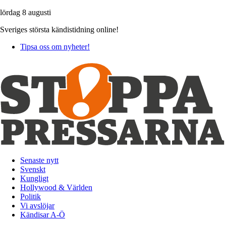
lördag 8 augusti
Sveriges största kändistidning online!
Tipsa oss om nyheter!
Senaste nytt
Svenskt
Kungligt
Hollywood & Världen
Politik
Vi avslöjar
Kändisar A-Ö