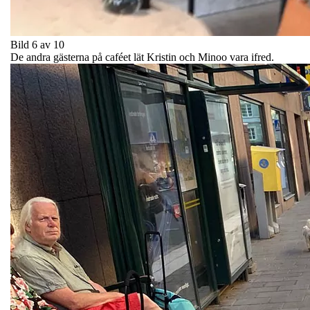
Bild 6 av 10
De andra gästerna på caféet lät Kristin och Minoo vara ifred.