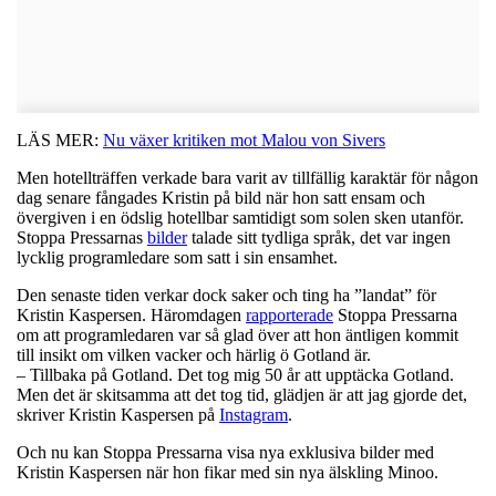
LÄS MER:
Nu växer kritiken mot Malou von Sivers
Men hotellträffen verkade bara varit av tillfällig karaktär för någon
dag senare fångades Kristin på bild när hon satt ensam och
övergiven i en ödslig hotellbar samtidigt som solen sken utanför.
Stoppa Pressarnas
bilder
talade sitt tydliga språk, det var ingen
lycklig programledare som satt i sin ensamhet.
Den senaste tiden verkar dock saker och ting ha ”landat” för
Kristin Kaspersen. Häromdagen
rapporterade
Stoppa Pressarna
om att programledaren var så glad över att hon äntligen kommit
till insikt om vilken vacker och härlig ö Gotland är.
– Tillbaka på Gotland. Det tog mig 50 år att upptäcka Gotland.
Men det är skitsamma att det tog tid, glädjen är att jag gjorde det,
skriver Kristin Kaspersen på
Instagram
.
Och nu kan Stoppa Pressarna visa nya exklusiva bilder med
Kristin Kaspersen när hon fikar med sin nya älskling Minoo.