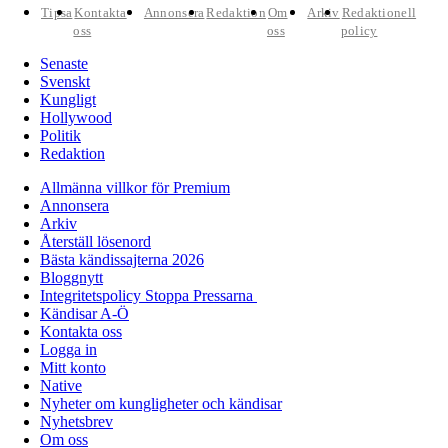
Tipsa
Kontakta
Annonsera
Redaktion
Om
Arkiv
Redaktionell
oss
oss
policy
Senaste
Svenskt
Kungligt
Hollywood
Politik
Redaktion
Allmänna villkor för Premium
Annonsera
Arkiv
Återställ lösenord
Bästa kändissajterna 2026
Bloggnytt
Integritetspolicy Stoppa Pressarna
Kändisar A-Ö
Kontakta oss
Logga in
Mitt konto
Native
Nyheter om kungligheter och kändisar
Nyhetsbrev
Om oss