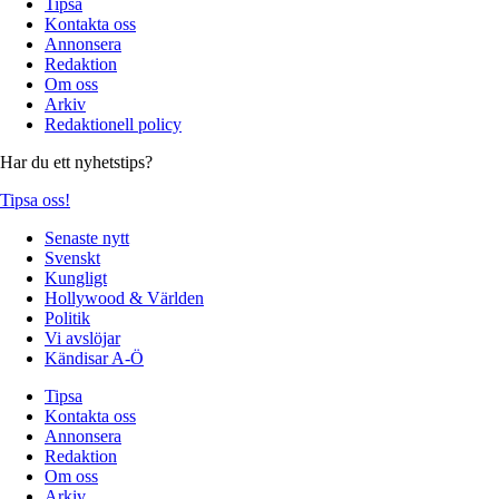
Tipsa
Kontakta oss
Annonsera
Redaktion
Om oss
Arkiv
Redaktionell policy
Har du ett nyhetstips?
Tipsa oss!
Senaste nytt
Svenskt
Kungligt
Hollywood & Världen
Politik
Vi avslöjar
Kändisar A-Ö
Tipsa
Kontakta oss
Annonsera
Redaktion
Om oss
Arkiv