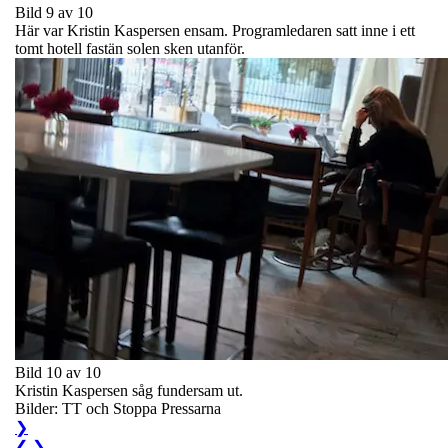
Bild 9 av 10
Här var Kristin Kaspersen ensam. Programledaren satt inne i ett
tomt hotell fastän solen sken utanför.
Bild 10 av 10
Kristin Kaspersen såg fundersam ut.
Bilder: TT och Stoppa Pressarna
❯
❮
❯