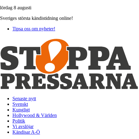
lördag 8 augusti
Sveriges största kändistidning online!
Tipsa oss om nyheter!
Senaste nytt
Svenskt
Kungligt
Hollywood & Världen
Politik
Vi avslöjar
Kändisar A-Ö