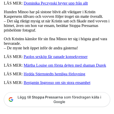
LÄS MER:
Dominika Peczynski bryter upp från allt
Hunden Minoo har på sistone blivit allt viktigare i Kristin
Kaspersens tillvaro och vovven följer troget sin matte överallt.
– Det såg riktigt mysig ut när Kristin satt och fikade med vovven i
hörnet, även om hon var ensam, berättar Stoppa Pressarnas
prisbelönte fotograf.
Och Kristins känslor för sin fina Minoo ter sig i högsta grad vara
besvarade.
– De myste helt öppet inför de andra gästerna!
LÄS MER:
Paolos sexköp får oanade konsekvenser
LÄS MER:
Märtha Louise om första dejten med shaman Durek
LÄS MER:
Hedda Stiernstedts hemliga förlovning
LÄS MER:
Benjamin Ingrosso om sin stora ensamhet
Lägg till
Stoppa Pressarna
som föredragen källa i
Google