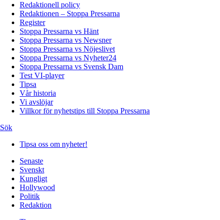
Redaktionell policy
Redaktionen – Stoppa Pressarna
Register
Stoppa Pressarna vs Hänt
Stoppa Pressarna vs Newsner
Stoppa Pressarna vs Nöjeslivet
Stoppa Pressarna vs Nyheter24
Stoppa Pressarna vs Svensk Dam
Test VI-player
Tipsa
Vår historia
Vi avslöjar
Villkor för nyhetstips till Stoppa Pressarna
Sök
Tipsa oss om nyheter!
Senaste
Svenskt
Kungligt
Hollywood
Politik
Redaktion