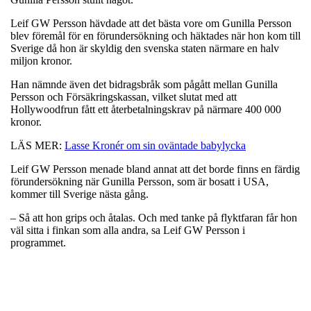
Leif GW Persson hävdade att det bästa vore om Gunilla Persson
blev föremål för en förundersökning och häktades när hon kom till
Sverige då hon är skyldig den svenska staten närmare en halv
miljon kronor.
Han nämnde även det bidragsbråk som pågått mellan Gunilla
Persson och Försäkringskassan, vilket slutat med att
Hollywoodfrun fått ett återbetalningskrav på närmare 400 000
kronor.
LÄS MER:
Lasse Kronér om sin oväntade babylycka
Leif GW Persson menade bland annat att det borde finns en färdig
förundersökning när Gunilla Persson, som är bosatt i USA,
kommer till Sverige nästa gång.
– Så att hon grips och åtalas. Och med tanke på flyktfaran får hon
väl sitta i finkan som alla andra, sa Leif GW Persson i
programmet.