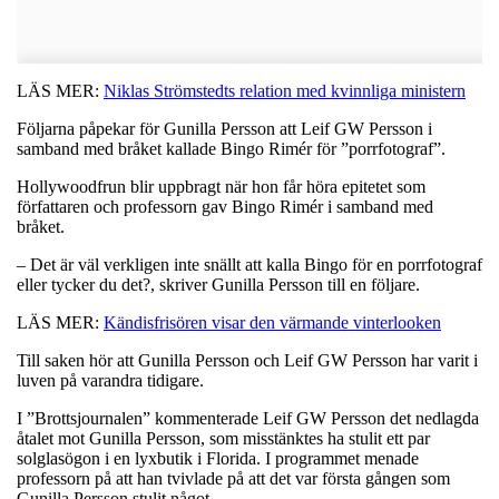
LÄS MER:
Niklas Strömstedts relation med kvinnliga ministern
Följarna påpekar för Gunilla Persson att Leif GW Persson i
samband med bråket kallade Bingo Rimér för ”porrfotograf”.
Hollywoodfrun blir uppbragt när hon får höra epitetet som
författaren och professorn gav Bingo Rimér i samband med
bråket.
– Det är väl verkligen inte snällt att kalla Bingo för en porrfotograf
eller tycker du det?, skriver Gunilla Persson till en följare.
LÄS MER:
Kändisfrisören visar den värmande vinterlooken
Till saken hör att Gunilla Persson och Leif GW Persson har varit i
luven på varandra tidigare.
I ”Brottsjournalen” kommenterade Leif GW Persson det nedlagda
åtalet mot Gunilla Persson, som misstänktes ha stulit ett par
solglasögon i en lyxbutik i Florida. I programmet menade
professorn på att han tvivlade på att det var första gången som
Gunilla Persson stulit något.