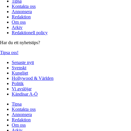
Tipsa
Kontakta oss
Annonsera
Redaktion
Om oss
Arkiv
Redaktionell policy
Har du ett nyhetstips?
Tipsa oss!
Senaste nytt
Svenskt
Kungligt
Hollywood & Världen
Politik
Vi avslöjar
Kändisar A-Ö
Tipsa
Kontakta oss
Annonsera
Redaktion
Om oss
Arkiv