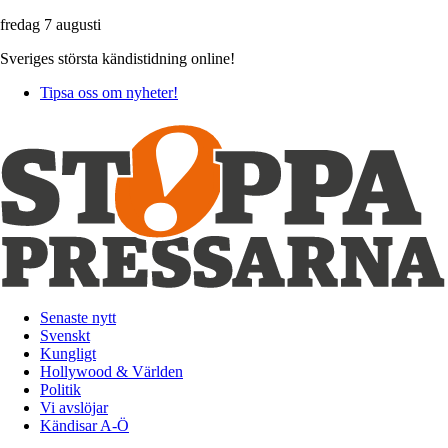
fredag 7 augusti
Sveriges största kändistidning online!
Tipsa oss om nyheter!
Senaste nytt
Svenskt
Kungligt
Hollywood & Världen
Politik
Vi avslöjar
Kändisar A-Ö