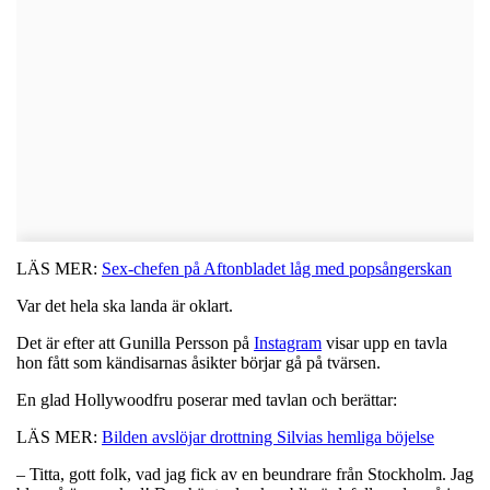
LÄS MER:
Sex-chefen på Aftonbladet låg med popsångerskan
Var det hela ska landa är oklart.
Det är efter att Gunilla Persson på
Instagram
visar upp en tavla
hon fått som kändisarnas åsikter börjar gå på tvärsen.
En glad Hollywoodfru poserar med tavlan och berättar:
LÄS MER:
Bilden avslöjar drottning Silvias hemliga böjelse
– Titta, gott folk, vad jag fick av en beundrare från Stockholm. Jag