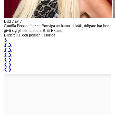
Bild 7 av 7
Gunilla Persson har en förmåga att hamna i bråk, tidigare har hon
givit sig på bland andra Britt Ekland.
Bilder: TT och polisen i Florida
❯
❮
❯
❮
❯
❮
❯
❮
❯
❮
❯
❮
❯