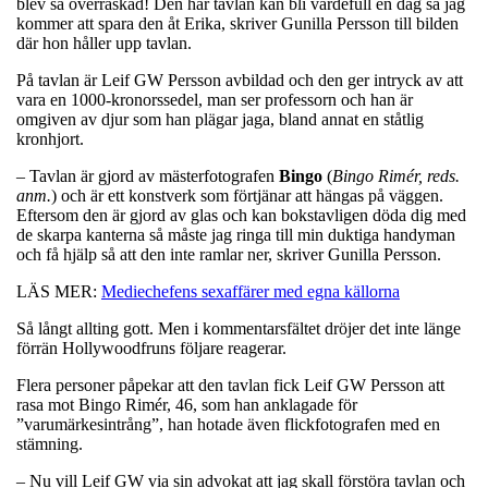
blev så överraskad! Den här tavlan kan bli värdefull en dag så jag
kommer att spara den åt Erika, skriver Gunilla Persson till bilden
där hon håller upp tavlan.
På tavlan är Leif GW Persson avbildad och den ger intryck av att
vara en 1000-kronorssedel, man ser professorn och han är
omgiven av djur som han plägar jaga, bland annat en ståtlig
kronhjort.
– Tavlan är gjord av mästerfotografen
Bingo
(
Bingo Rimér, reds.
anm.
) och är ett konstverk som förtjänar att hängas på väggen.
Eftersom den är gjord av glas och kan bokstavligen döda dig med
de skarpa kanterna så måste jag ringa till min duktiga handyman
och få hjälp så att den inte ramlar ner, skriver Gunilla Persson.
LÄS MER:
Mediechefens sexaffärer med egna källorna
Så långt allting gott. Men i kommentarsfältet dröjer det inte länge
förrän Hollywoodfruns följare reagerar.
Flera personer påpekar att den tavlan fick Leif GW Persson att
rasa mot Bingo Rimér, 46, som han anklagade för
”varumärkesintrång”, han hotade även flickfotografen med en
stämning.
– Nu vill Leif GW via sin advokat att jag skall förstöra tavlan och