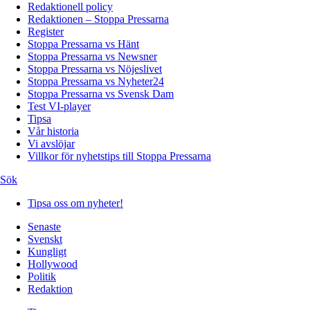
Redaktionell policy
Redaktionen – Stoppa Pressarna
Register
Stoppa Pressarna vs Hänt
Stoppa Pressarna vs Newsner
Stoppa Pressarna vs Nöjeslivet
Stoppa Pressarna vs Nyheter24
Stoppa Pressarna vs Svensk Dam
Test VI-player
Tipsa
Vår historia
Vi avslöjar
Villkor för nyhetstips till Stoppa Pressarna
Sök
Tipsa oss om nyheter!
Senaste
Svenskt
Kungligt
Hollywood
Politik
Redaktion