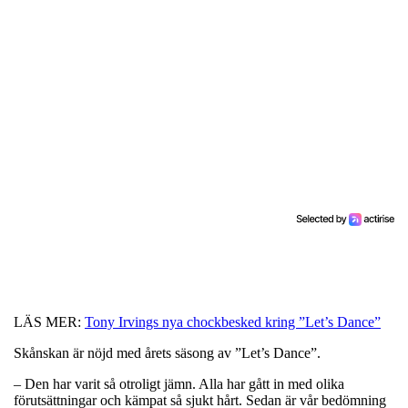
LÄS MER:
Tony Irvings nya chockbesked kring ”Let’s Dance”
Skånskan är nöjd med årets säsong av ”Let’s Dance”.
– Den har varit så otroligt jämn. Alla har gått in med olika
förutsättningar och kämpat så sjukt hårt. Sedan är vår bedömning