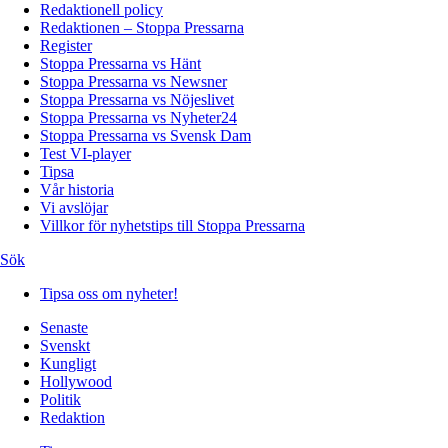
Redaktionell policy
Redaktionen – Stoppa Pressarna
Register
Stoppa Pressarna vs Hänt
Stoppa Pressarna vs Newsner
Stoppa Pressarna vs Nöjeslivet
Stoppa Pressarna vs Nyheter24
Stoppa Pressarna vs Svensk Dam
Test VI-player
Tipsa
Vår historia
Vi avslöjar
Villkor för nyhetstips till Stoppa Pressarna
Sök
Tipsa oss om nyheter!
Senaste
Svenskt
Kungligt
Hollywood
Politik
Redaktion