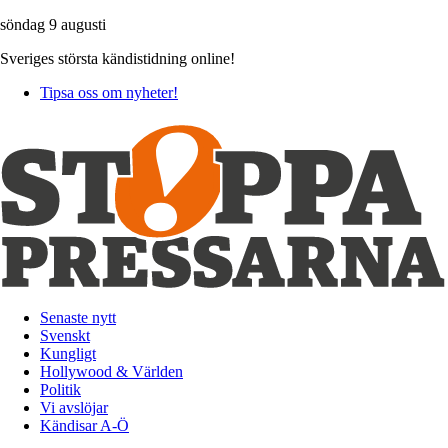
söndag 9 augusti
Sveriges största kändistidning online!
Tipsa oss om nyheter!
Senaste nytt
Svenskt
Kungligt
Hollywood & Världen
Politik
Vi avslöjar
Kändisar A-Ö