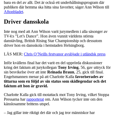
bara en del av allt. Det är också ett underhållningsprogram där
publiken där hemma ska hitta sina favoriter, säger Ann Wilson till
Aftonbladet
.
Driver dansskola
Inte nog med att Ann Wilson varit jurymedlem i alla säsonger av
TV4:s ”Let’s Dance”. Hon även vunnit världens största
danstävling, British Rising Star Championship och dessutom
driver hon en dansskola i hemstaden Helsingborg.
LÄS MER:
Chris O’Neills festvanor avslöjade i utländsk press
Inför kvällens final har det varit en del upprörda diskussioner
kring det faktum att jurykollegan
Tony
Irving
, 56, gav uttryck för
sin besvikelse över att inte
Reinada
Braun
, 25, gick till final.
Engelsmannen menar på att Charlotte Kalla
favoriserades av
tittarna som en följd av sin status som skidlegendar och det
faktum att hon är gravid.
Charlotte Kalla gick till motattack mot Tony Irving, vilket Stoppa
Pressarna har
rapporterat
om. Ann Wilson tycker inte om den
känslosamme brittens utspel.
– Jag gillar inte riktigt det där och jag tror människor har