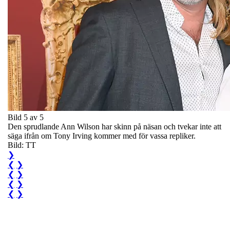
Bild 5 av 5
Den sprudlande Ann Wilson har skinn på näsan och tvekar inte att
säga ifrån om Tony Irving kommer med för vassa repliker.
Bild: TT
❯
❮
❯
❮
❯
❮
❯
❮
❯