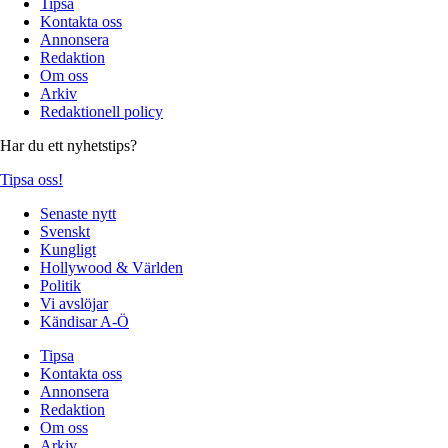
Tipsa
Kontakta oss
Annonsera
Redaktion
Om oss
Arkiv
Redaktionell policy
Har du ett nyhetstips?
Tipsa oss!
Senaste nytt
Svenskt
Kungligt
Hollywood & Världen
Politik
Vi avslöjar
Kändisar A-Ö
Tipsa
Kontakta oss
Annonsera
Redaktion
Om oss
Arkiv