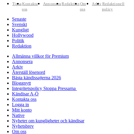
Tipsa
Kontakta
Annonsera
Redaktion
Om
Arkiv
Redaktionell
oss
oss
policy
Senaste
Svenskt
Kungligt
Hollywood
Politik
Redaktion
Allmänna villkor för Premium
Annonsera
Arkiv
Återställ lösenord
Bästa kändissajterna 2026
Bloggnytt
Integritetspolicy Stoppa Pressarna
Kändisar A-Ö
Kontakta oss
Logga in
Mitt konto
Native
Nyheter om kungligheter och kändisar
Nyhetsbrev
Om oss