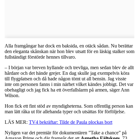
Alla framgångar har dock en baksida, en otäck sådan. Nu berättar
den eleganta skånskan när hon blev utsatt för en läskig stalker som
fullständigt förstörde hennes tillvaro.
– I början var breven hyllande och trevliga, men sedan blev de allt
hårdare och det hände grejer. En dag skulle jag exempelvis köra
till flygplatsen och då hade någon tömt ut all bensin. Jag visste
inte om personen fanns i min närhet vilket kändes jobbigt. Det var
obehagligt och jag fick ha ett överfallslarm på armen, säger Ann
Wilson.
Hon fick ett fint stöd av myndigheterna. Som offentlig person kan
man lätt råka ut för allehanda typer och utsättas för förföljelse.
LÄS MER:
TV4 bekräftar: Tilde de Paula plockas bort
Nyligen var det premiär för dokumentären ”Take a chance” på
Amazon Prime och där framgår det att
Agnetha
Fältskogs
, 73,