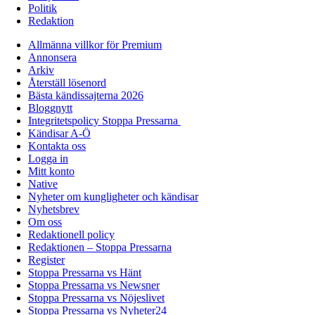
Politik
Redaktion
Allmänna villkor för Premium
Annonsera
Arkiv
Återställ lösenord
Bästa kändissajterna 2026
Bloggnytt
Integritetspolicy Stoppa Pressarna
Kändisar A-Ö
Kontakta oss
Logga in
Mitt konto
Native
Nyheter om kungligheter och kändisar
Nyhetsbrev
Om oss
Redaktionell policy
Redaktionen – Stoppa Pressarna
Register
Stoppa Pressarna vs Hänt
Stoppa Pressarna vs Newsner
Stoppa Pressarna vs Nöjeslivet
Stoppa Pressarna vs Nyheter24