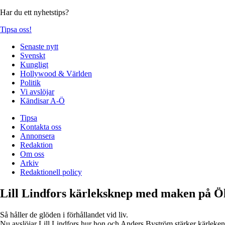
Har du ett nyhetstips?
Tipsa oss!
Senaste nytt
Svenskt
Kungligt
Hollywood & Världen
Politik
Vi avslöjar
Kändisar A-Ö
Tipsa
Kontakta oss
Annonsera
Redaktion
Om oss
Arkiv
Redaktionell policy
Lill Lindfors kärleksknep med maken på Ö
Så håller de glöden i förhållandet vid liv.
Nu avslöjar Lill Lindfors hur hon och Anders Byström stärker kärleken 