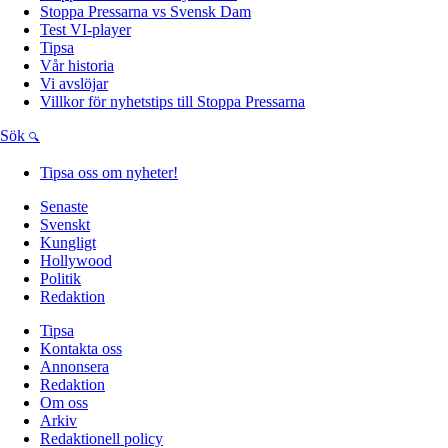
Stoppa Pressarna vs Svensk Dam
Test VI-player
Tipsa
Vår historia
Vi avslöjar
Villkor för nyhetstips till Stoppa Pressarna
Sök
Tipsa oss om nyheter!
Senaste
Svenskt
Kungligt
Hollywood
Politik
Redaktion
Tipsa
Kontakta oss
Annonsera
Redaktion
Om oss
Arkiv
Redaktionell policy