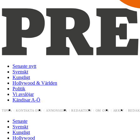
Senaste nytt
Svenskt
Kungligt
Hollywood & Världen
Politik
Vi avslöjar
Kändisar A-Ö
TIPSA
KONTAKTA OSS
ANNONSERA
REDAKTION
OM OSS
ARKIV
REDAK
Senaste
Svenskt
Kungligt
Hollywood