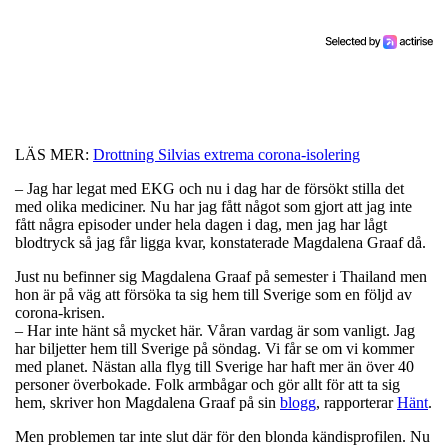
LÄS MER:
Drottning Silvias extrema corona-isolering
– Jag har legat med EKG och nu i dag har de försökt stilla det
med olika mediciner. Nu har jag fått något som gjort att jag inte
fått några episoder under hela dagen i dag, men jag har lågt
blodtryck så jag får ligga kvar, konstaterade Magdalena Graaf då.
Just nu befinner sig Magdalena Graaf på semester i Thailand men
hon är på väg att försöka ta sig hem till Sverige som en följd av
corona-krisen.
– Har inte hänt så mycket här. Våran vardag är som vanligt. Jag
har biljetter hem till Sverige på söndag. Vi får se om vi kommer
med planet. Nästan alla flyg till Sverige har haft mer än över 40
personer överbokade. Folk armbågar och gör allt för att ta sig
hem, skriver hon Magdalena Graaf på sin
blogg
, rapporterar
Hänt
.
Men problemen tar inte slut där för den blonda kändisprofilen. Nu