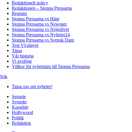
Redaktionell policy
Redaktionen – Stoppa Pressarna
Register
Stoppa Pressarna vs Hänt
Stoppa Pressarna vs Newsner
Stoppa Pressarna vs Nöjeslivet
Stoppa Pressarna vs Nyheter24
Stoppa Pressarna vs Svensk Dam
Test VI-player
Tipsa
Vår historia
Vi avslöjar
Villkor för nyhetstips till Stoppa Pressarna
Sök
Tipsa oss om nyheter!
Senaste
Svenskt
Kungligt
Hollywood
Politik
Redaktion