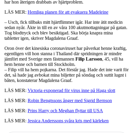
har hon återigen drabbats av hjärtproblem.
LÄS MER:
Hemliga planen för att evakuera Madeleine
– Usch, fick tillbaks mitt hjärtflimmer igår. Har inte ätit medicin
sedan nyår. Åkte in till en av våra 100 akutmottagningar på gatan.
Tog blodtryck och blev besiktigad. Ska börja knapra mina
tabletter igen, skriver Magdalena Graaf.
Oron över det kinesiska coronaviruset har påverkat henne kraftig,
egentligen vill hon stanna i Thailand där spridningen är mindre
jämfört med Sverige men fästmannen
Filip
Larsson
, 45, vill ha
hem henne och barnen till Stockholm.
– Filip vill ha hem pojkarna. Det förstår jag. Hade det inte varit för
det, så hade jag avbokat mina biljetter på söndag och suttit lugnt i
båten, konstaterar Magdalena Graaf.
LÄS MER:
Victoria exponerad för virus inne på Haga slott
LÄS MER:
Robin Bengtssons ånger med Sigrid Bernson
LÄS MER:
Prins Harry och Meghan flyttar till USA
LÄS MER:
Jessica Anderssons svåra kris med kärleken