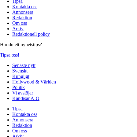
Tipsa
Kontakta oss
Annonsera
Redaktion
Om oss
Arkiv
Redaktionell policy
Har du ett nyhetstips?
Tipsa oss!
Senaste nytt
Svenskt
Kungligt
Hollywood & Världen
Politik
Vi avslöjar
Kändisar A-Ö
Tipsa
Kontakta oss
Annonsera
Redaktion
Om oss
Arkiv