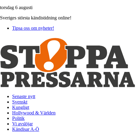
torsdag 6 augusti
Sveriges största kändistidning online!
Tipsa oss om nyheter!
Senaste nytt
Svenskt
Kungligt
Hollywood & Världen
Politik
Vi avslöjar
Kändisar A-Ö