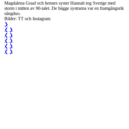
Magdalena Graaf och hennes syster Hannah tog Sverige med
storm i mitten av 90-talet. De bägge systrarna var en framgångsrik
sångduo.
Bilder: TT och Instagram
❯
❮
❯
❮
❯
❮
❯
❮
❯
❮
❯