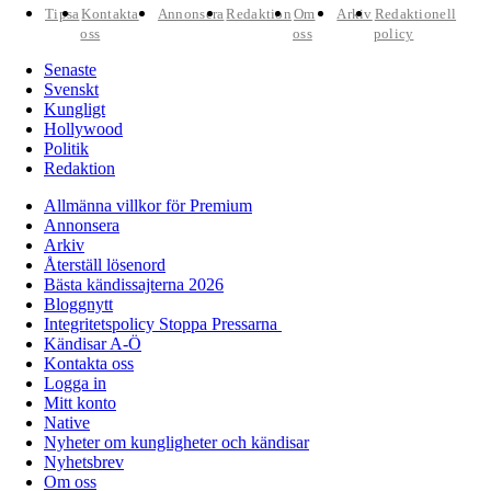
Tipsa
Kontakta
Annonsera
Redaktion
Om
Arkiv
Redaktionell
oss
oss
policy
Senaste
Svenskt
Kungligt
Hollywood
Politik
Redaktion
Allmänna villkor för Premium
Annonsera
Arkiv
Återställ lösenord
Bästa kändissajterna 2026
Bloggnytt
Integritetspolicy Stoppa Pressarna
Kändisar A-Ö
Kontakta oss
Logga in
Mitt konto
Native
Nyheter om kungligheter och kändisar
Nyhetsbrev
Om oss