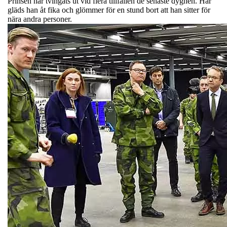
Prinsen har tvingats ut vid flera tillfällen de senaste dygnen. Här
gläds han åt fika och glömmer för en stund bort att han sitter för
nära andra personer.