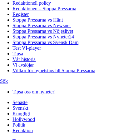
Redaktionell policy
Redaktionen – Stoppa Pressarna
Register
Stoppa Pressarna vs Hänt
Stoppa Pressarna vs Newsner
Stoppa Pressarna vs Nöjeslivet
Stoppa Pressarna vs Nyheter24
Stoppa Pressarna vs Svensk Dam
Test VI-player
Tipsa
Vår historia
Vi avslöjar
Villkor för nyhetstips till Stoppa Pressarna
Sök
Tipsa oss om nyheter!
Senaste
Svenskt
Kungligt
Hollywood
Politik
Redaktion