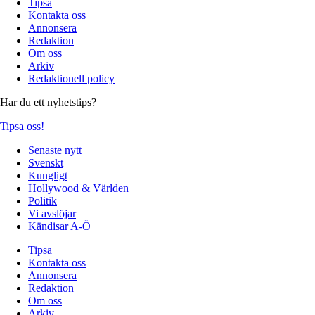
Tipsa
Kontakta oss
Annonsera
Redaktion
Om oss
Arkiv
Redaktionell policy
Har du ett nyhetstips?
Tipsa oss!
Senaste nytt
Svenskt
Kungligt
Hollywood & Världen
Politik
Vi avslöjar
Kändisar A-Ö
Tipsa
Kontakta oss
Annonsera
Redaktion
Om oss
Arkiv