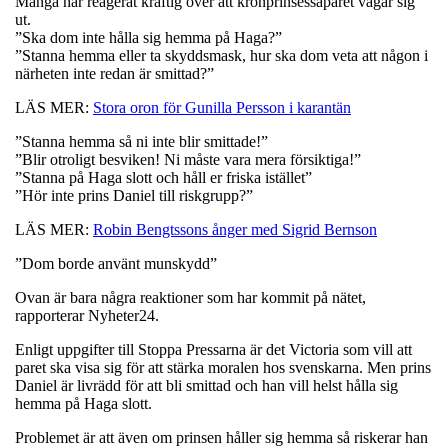
Många har reagerat kraftig över att kronprinsessaparet vågar sig
ut.
”Ska dom inte hålla sig hemma på Haga?”
”Stanna hemma eller ta skyddsmask, hur ska dom veta att någon i
närheten inte redan är smittad?”
LÄS MER:
Stora oron för Gunilla Persson i karantän
”Stanna hemma så ni inte blir smittade!”
”Blir otroligt besviken! Ni måste vara mera försiktiga!”
”Stanna på Haga slott och håll er friska istället”
”Hör inte prins Daniel till riskgrupp?”
LÄS MER:
Robin Bengtssons ånger med Sigrid Bernson
”Dom borde använt munskydd”
Ovan är bara några reaktioner som har kommit på nätet,
rapporterar Nyheter24.
Enligt uppgifter till Stoppa Pressarna är det Victoria som vill att
paret ska visa sig för att stärka moralen hos svenskarna. Men prins
Daniel är livrädd för att bli smittad och han vill helst hålla sig
hemma på Haga slott.
Problemet är att även om prinsen håller sig hemma så riskerar han