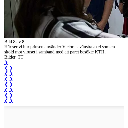
Bild 8 av 8
Här ser vi hur prinsen använder Victorias vänstra axel som en
sköld mot viruset i samband med att paret besökte KTH.
Bilder: TT
❯
❮
❯
❮
❯
❮
❯
❮
❯
❮
❯
❮
❯
❮
❯