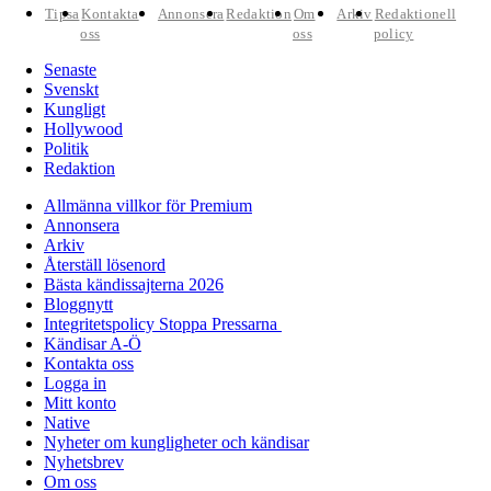
Tipsa
Kontakta
Annonsera
Redaktion
Om
Arkiv
Redaktionell
oss
oss
policy
Senaste
Svenskt
Kungligt
Hollywood
Politik
Redaktion
Allmänna villkor för Premium
Annonsera
Arkiv
Återställ lösenord
Bästa kändissajterna 2026
Bloggnytt
Integritetspolicy Stoppa Pressarna
Kändisar A-Ö
Kontakta oss
Logga in
Mitt konto
Native
Nyheter om kungligheter och kändisar
Nyhetsbrev
Om oss