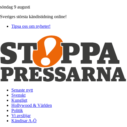
söndag 9 augusti
Sveriges största kändistidning online!
Tipsa oss om nyheter!
Senaste nytt
Svenskt
Kungligt
Hollywood & Världen
Politik
Vi avslöjar
Kändisar A-Ö