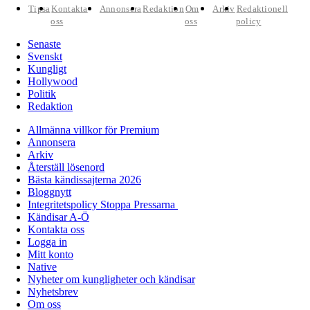
Tipsa
Kontakta
Annonsera
Redaktion
Om
Arkiv
Redaktionell
oss
oss
policy
Senaste
Svenskt
Kungligt
Hollywood
Politik
Redaktion
Allmänna villkor för Premium
Annonsera
Arkiv
Återställ lösenord
Bästa kändissajterna 2026
Bloggnytt
Integritetspolicy Stoppa Pressarna
Kändisar A-Ö
Kontakta oss
Logga in
Mitt konto
Native
Nyheter om kungligheter och kändisar
Nyhetsbrev
Om oss