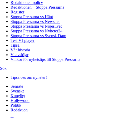
Redaktionell policy
Redaktionen – Stoppa Pressarna
Register
Stoppa Pressarna vs Hänt
Stoppa Pressarna vs Newsner
Stoppa Pressarna vs Nöjeslivet
Stoppa Pressarna vs Nyheter24
Stoppa Pressarna vs Svensk Dam
Test VI-player
Tipsa
Vår historia
Vi avslöjar
Villkor för nyhetstips till Stoppa Pressarna
Sök
Tipsa oss om nyheter!
Senaste
Svenskt
Kungligt
Hollywood
Politik
Redaktion