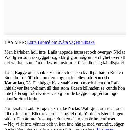
LÄS MER:
Lotta Bromé om svåra vägen tillbaka
Men kärleken höll inte. Laila tappade intresset och övergav Niclas
Wahlgren som rakryggat nog aldrig gjort någon hemlighet över att
det var han som lämnades av hustrun. 2015 skilde sig kändisparet.
Laila Bagge gick snabbt vidare och en sen kväll på baren Riche i
Stockholm träffade hon den unge och hetlevrade
Korosh
Kananian
, 28. De bägge blev snabbt ett par och även om Laila
initialt var lite tveksam till den stora åldersskillnaden så kunde hon
inte hålla sig ifrån Korosh. Idag bor de bägge ihop på Lidingö
utanför Stockholm.
Nu berättar Laila Bagges ex-make Niclas Wahlgren om relationen
till ex-hustrun. Eller relation är nog fel ord, för det existerar ingen
sådan. Det är inte frostnupet dem emellan, det är bottenfruset.
– Nej vi är inte vänner och vi kan inte hänga med varandra, säger
Niclas Wahlgren i radiostationen NRJ, rapporterar
Expressen
.