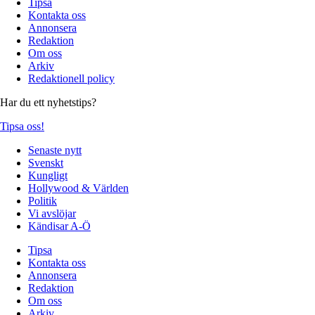
Tipsa
Kontakta oss
Annonsera
Redaktion
Om oss
Arkiv
Redaktionell policy
Har du ett nyhetstips?
Tipsa oss!
Senaste nytt
Svenskt
Kungligt
Hollywood & Världen
Politik
Vi avslöjar
Kändisar A-Ö
Tipsa
Kontakta oss
Annonsera
Redaktion
Om oss
Arkiv