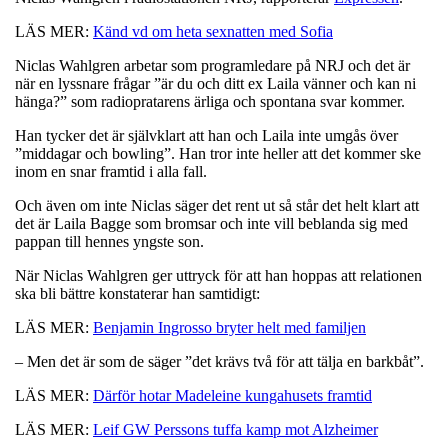
LÄS MER:
Känd vd om heta sexnatten med Sofia
Niclas Wahlgren arbetar som programledare på NRJ och det är
när en lyssnare frågar ”är du och ditt ex Laila vänner och kan ni
hänga?” som radiopratarens ärliga och spontana svar kommer.
Han tycker det är självklart att han och Laila inte umgås över
”middagar och bowling”. Han tror inte heller att det kommer ske
inom en snar framtid i alla fall.
Och även om inte Niclas säger det rent ut så står det helt klart att
det är Laila Bagge som bromsar och inte vill beblanda sig med
pappan till hennes yngste son.
När Niclas Wahlgren ger uttryck för att han hoppas att relationen
ska bli bättre konstaterar han samtidigt:
LÄS MER:
Benjamin Ingrosso bryter helt med familjen
– Men det är som de säger ”det krävs två för att tälja en barkbåt”.
LÄS MER:
Därför hotar Madeleine kungahusets framtid
LÄS MER:
Leif GW Perssons tuffa kamp mot Alzheimer