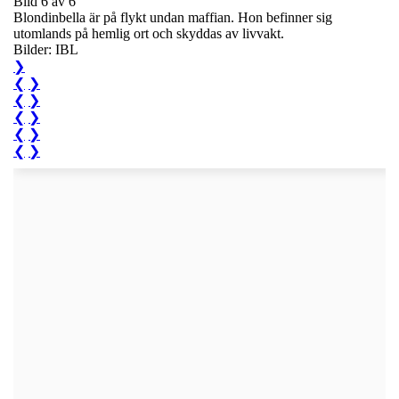
Bild 6 av 6
Blondinbella är på flykt undan maffian. Hon befinner sig
utomlands på hemlig ort och skyddas av livvakt.
Bilder: IBL
❯
❮
❯
❮
❯
❮
❯
❮
❯
❮
❯