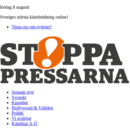
lördag 8 augusti
Sveriges största kändistidning online!
Tipsa oss om nyheter!
Senaste nytt
Svenskt
Kungligt
Hollywood & Världen
Politik
Vi avslöjar
Kändisar A-Ö