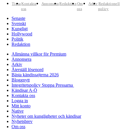
Tipsa
Kontakta
Annonsera
Redaktion
Om
Arkiv
Redaktionell
oss
oss
policy
Senaste
Svenskt
Kungligt
Hollywood
Politik
Redaktion
Allmänna villkor för Premium
Annonsera
Arkiv
Återställ lösenord
Bästa kändissajterna 2026
Bloggnytt
Integritetspolicy Stoppa Pressarna
Kändisar A-Ö
Kontakta oss
Logga in
Mitt konto
Native
Nyheter om kungligheter och kändisar
Nyhetsbrev
Om oss