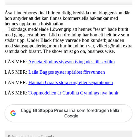
Åsa Linderborgs final blir en riktig bredsida mot bloggerskan där
hon antyder att det kan finnas kommersiella baktankar med
hennes uppkomna hotsituation.
– I söndags meddelade Löwengrip att hennes ”team” hade brutit
med gangstersnubben. Likt en drottning har hon ett helt hov som
städar upp. Under Black friday varvade hon kunderbjudanden
med statusuppdateringar om hur hotad hon var, vilket gör allt extra
samtida och bisarrt. The show must go on, business wise.
LÄS MER:
Agneta Sjödins styvson tvingades till sexfilm
LÄS MER:
Laila Bagges syster spårlöst försvunnen
LÄS MER:
Hannah Graafs stora sorg efter separationen
LÄS MER:
Toppmodellen är Carolina Gynnings nya hunk
Lägg till
Stoppa Pressarna
som föredragen källa i
Google