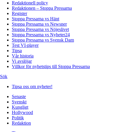
Redaktionell policy
Redaktionen – Stoppa Pressarna
Register
Stoppa Pressarna vs Hänt
Stoppa Pressarna vs Newsner
Stoppa Pressarna vs Nöjeslivet
Stoppa Pressarna vs Nyheter24
Stoppa Pressarna vs Svensk Dam
Test VI-player
Tipsa
Vår historia
Vi avslöjar
Villkor för nyhetstips till Stoppa Pressarna
Sök
Tipsa oss om nyheter!
Senaste
Svenskt
Kungligt
Hollywood
Politik
Redaktion