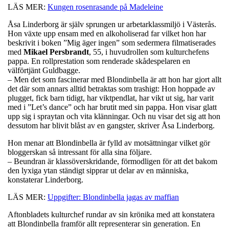
LÄS MER:
Kungen rosenrasande på Madeleine
Åsa Linderborg är själv sprungen ur arbetarklassmiljö i Västerås.
Hon växte upp ensam med en alkoholiserad far vilket hon har
beskrivit i boken ”Mig äger ingen” som sedermera filmatiserades
med
Mikael
Persbrandt
, 55, i huvudrollen som kulturchefens
pappa. En rollprestation som renderade skådespelaren en
välförtjänt Guldbagge.
– Men det som fascinerar med Blondinbella är att hon har gjort allt
det där som annars alltid betraktas som trashigt: Hon hoppade av
plugget, fick barn tidigt, har viktpendlat, har vikt ut sig, har varit
med i ”Let’s dance” och har brutit med sin pappa. Hon visar glatt
upp sig i spraytan och vita klänningar. Och nu visar det sig att hon
dessutom har blivit blåst av en gangster, skriver Åsa Linderborg.
Hon menar att Blondinbella är fylld av motsättningar vilket gör
bloggerskan så intressant för alla sina följare.
– Beundran är klassöverskridande, förmodligen för att det bakom
den lyxiga ytan ständigt sipprar ut delar av en människa,
konstaterar Linderborg.
LÄS MER:
Uppgifter: Blondinbella jagas av maffian
Aftonbladets kulturchef rundar av sin krönika med att konstatera
att Blondinbella framför allt representerar sin generation. En