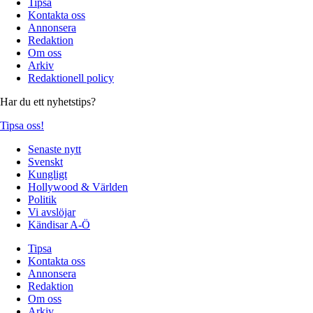
Tipsa
Kontakta oss
Annonsera
Redaktion
Om oss
Arkiv
Redaktionell policy
Har du ett nyhetstips?
Tipsa oss!
Senaste nytt
Svenskt
Kungligt
Hollywood & Världen
Politik
Vi avslöjar
Kändisar A-Ö
Tipsa
Kontakta oss
Annonsera
Redaktion
Om oss
Arkiv