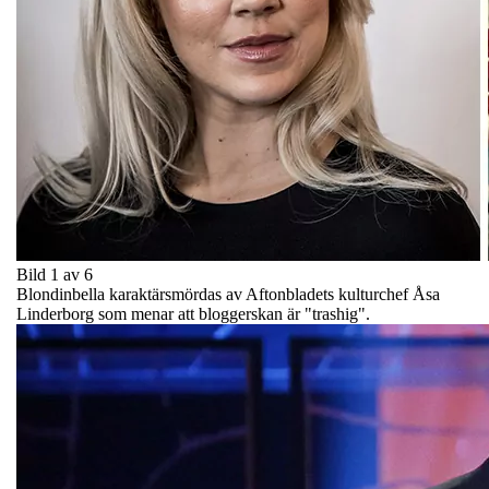
Bild 1 av 6
Blondinbella karaktärsmördas av Aftonbladets kulturchef Åsa
Linderborg som menar att bloggerskan är "trashig".