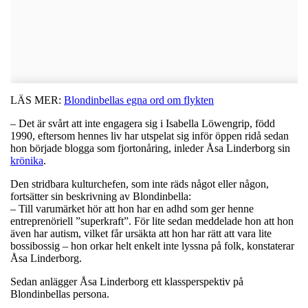
LÄS MER:
Blondinbellas egna ord om flykten
– Det är svårt att inte engagera sig i Isabella Löwengrip, född
1990, eftersom hennes liv har utspelat sig inför öppen ridå sedan
hon började blogga som fjortonåring, inleder Åsa Linderborg sin
krönika
.
Den stridbara kulturchefen, som inte räds något eller någon,
fortsätter sin beskrivning av Blondinbella:
– Till varumärket hör att hon har en adhd som ger henne
entreprenöriell ”superkraft”. För lite sedan meddelade hon att hon
även har autism, vilket får ursäkta att hon har rätt att vara lite
bossibossig – hon orkar helt enkelt inte lyssna på folk, konstaterar
Åsa Linderborg.
Sedan anlägger Åsa Linderborg ett klassperspektiv på
Blondinbellas persona.