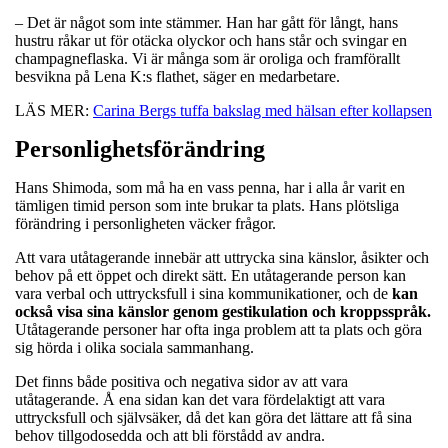
– Det är något som inte stämmer. Han har gått för långt, hans
hustru råkar ut för otäcka olyckor och hans står och svingar en
champagneflaska. Vi är många som är oroliga och framförallt
besvikna på Lena K:s flathet, säger en medarbetare.
LÄS MER:
Carina Bergs tuffa bakslag med hälsan efter kollapsen
Personlighetsförändring
Hans Shimoda, som må ha en vass penna, har i alla år varit en
tämligen timid person som inte brukar ta plats. Hans plötsliga
förändring i personligheten väcker frågor.
Att vara utåtagerande innebär att uttrycka sina känslor, åsikter och
behov på ett öppet och direkt sätt. En utåtagerande person kan
vara verbal och uttrycksfull i sina kommunikationer, och de
kan
också visa sina känslor genom gestikulation och kroppsspråk.
Utåtagerande personer har ofta inga problem att ta plats och göra
sig hörda i olika sociala sammanhang.
Det finns både positiva och negativa sidor av att vara
utåtagerande. Å ena sidan kan det vara fördelaktigt att vara
uttrycksfull och självsäker, då det kan göra det lättare att få sina
behov tillgodosedda och att bli förstådd av andra.