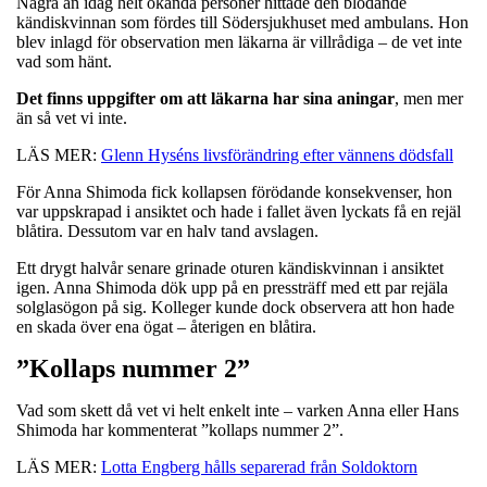
Några än idag helt okända personer hittade den blödande
kändiskvinnan som fördes till Södersjukhuset med ambulans. Hon
blev inlagd för observation men läkarna är villrådiga – de vet inte
vad som hänt.
Det finns uppgifter om att läkarna har sina aningar
, men mer
än så vet vi inte.
LÄS MER:
Glenn Hyséns livsförändring efter vännens dödsfall
För Anna Shimoda fick kollapsen förödande konsekvenser, hon
var uppskrapad i ansiktet och hade i fallet även lyckats få en rejäl
blåtira. Dessutom var en halv tand avslagen.
Ett drygt halvår senare grinade oturen kändiskvinnan i ansiktet
igen. Anna Shimoda dök upp på en pressträff med ett par rejäla
solglasögon på sig. Kolleger kunde dock observera att hon hade
en skada över ena ögat – återigen en blåtira.
”Kollaps nummer 2”
Vad som skett då vet vi helt enkelt inte – varken Anna eller Hans
Shimoda har kommenterat ”kollaps nummer 2”.
LÄS MER:
Lotta Engberg hålls separerad från Soldoktorn