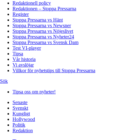
Redaktionell policy
Redaktionen – Stoppa Pressarna
Register
Stoppa Pressarna vs Hänt
Stoppa Pressarna vs Newsner
Stoppa Pressarna vs Nöjeslivet
Stoppa Pressarna vs Nyheter24
Stoppa Pressarna vs Svensk Dam
Test VI-player
Tipsa
Vår historia
Vi avslöjar
Villkor för nyhetstips till Stoppa Pressarna
Sök
Tipsa oss om nyheter!
Senaste
Svenskt
Kungligt
Hollywood
Politik
Redaktion