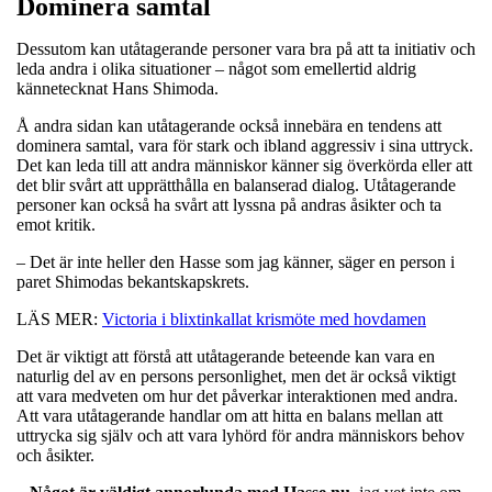
Dominera samtal
Dessutom kan utåtagerande personer vara bra på att ta initiativ och
leda andra i olika situationer – något som emellertid aldrig
kännetecknat Hans Shimoda.
Å andra sidan kan utåtagerande också innebära en tendens att
dominera samtal, vara för stark och ibland aggressiv i sina uttryck.
Det kan leda till att andra människor känner sig överkörda eller att
det blir svårt att upprätthålla en balanserad dialog. Utåtagerande
personer kan också ha svårt att lyssna på andras åsikter och ta
emot kritik.
– Det är inte heller den Hasse som jag känner, säger en person i
paret Shimodas bekantskapskrets.
LÄS MER:
Victoria i blixtinkallat krismöte med hovdamen
Det är viktigt att förstå att utåtagerande beteende kan vara en
naturlig del av en persons personlighet, men det är också viktigt
att vara medveten om hur det påverkar interaktionen med andra.
Att vara utåtagerande handlar om att hitta en balans mellan att
uttrycka sig själv och att vara lyhörd för andra människors behov
och åsikter.