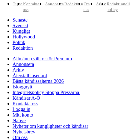
Tipsa
Kontakta
Annonsera
Redaktion
Om
Arkiv
Redaktionell
oss
oss
policy
Senaste
Svenskt
Kungligt
Hollywood
Politik
Redaktion
Allmänna villkor för Premium
Annonsera
Arkiv
Återställ lösenord
Bästa kändissajterna 2026
Bloggnytt
Integritetspolicy Stoppa Pressarna
Kändisar A-Ö
Kontakta oss
Logga in
Mitt konto
Native
Nyheter om kungligheter och kändisar
Nyhetsbrev
Om oss