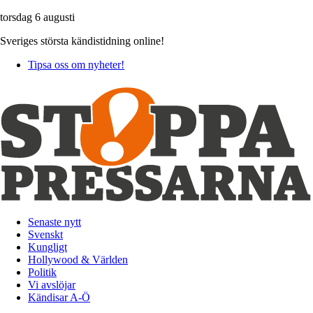
torsdag 6 augusti
Sveriges största kändistidning online!
Tipsa oss om nyheter!
Senaste nytt
Svenskt
Kungligt
Hollywood & Världen
Politik
Vi avslöjar
Kändisar A-Ö