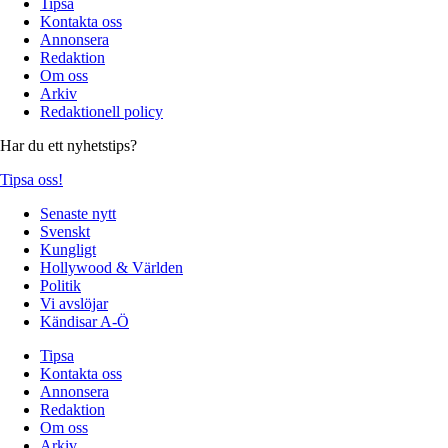
Tipsa
Kontakta oss
Annonsera
Redaktion
Om oss
Arkiv
Redaktionell policy
Har du ett nyhetstips?
Tipsa oss!
Senaste nytt
Svenskt
Kungligt
Hollywood & Världen
Politik
Vi avslöjar
Kändisar A-Ö
Tipsa
Kontakta oss
Annonsera
Redaktion
Om oss
Arkiv