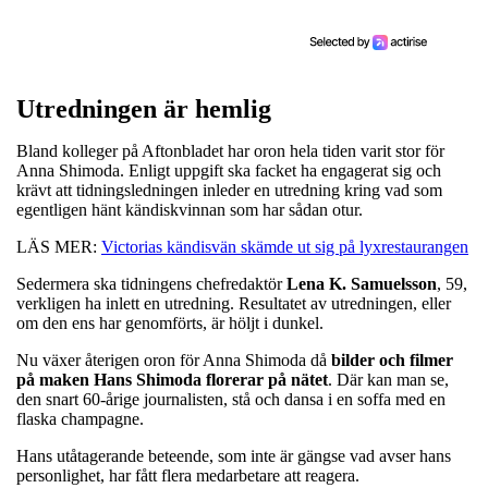
Utredningen är hemlig
Bland kolleger på Aftonbladet har oron hela tiden varit stor för
Anna Shimoda. Enligt uppgift ska facket ha engagerat sig och
krävt att tidningsledningen inleder en utredning kring vad som
egentligen hänt kändiskvinnan som har sådan otur.
LÄS MER:
Victorias kändisvän skämde ut sig på lyxrestaurangen
Sedermera ska tidningens chefredaktör
Lena K. Samuelsson
, 59,
verkligen ha inlett en utredning. Resultatet av utredningen, eller
om den ens har genomförts, är höljt i dunkel.
Nu växer återigen oron för Anna Shimoda då
bilder och filmer
på maken Hans Shimoda florerar på nätet
. Där kan man se,
den snart 60-årige journalisten, stå och dansa i en soffa med en
flaska champagne.
Hans utåtagerande beteende, som inte är gängse vad avser hans
personlighet, har fått flera medarbetare att reagera.