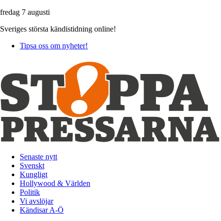
fredag 7 augusti
Sveriges största kändistidning online!
Tipsa oss om nyheter!
Senaste nytt
Svenskt
Kungligt
Hollywood & Världen
Politik
Vi avslöjar
Kändisar A-Ö