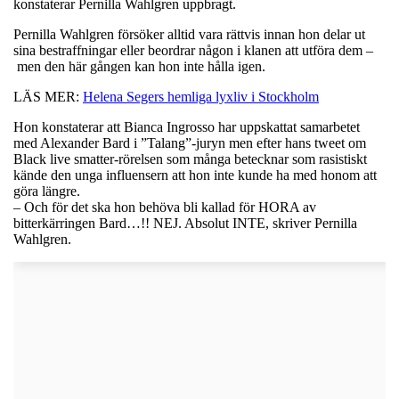
konstaterar Pernilla Wahlgren uppbragt.
Pernilla Wahlgren försöker alltid vara rättvis innan hon delar ut
sina bestraffningar eller beordrar någon i klanen att utföra dem –
men den här gången kan hon inte hålla igen.
LÄS MER:
Helena Segers hemliga lyxliv i Stockholm
Hon konstaterar att Bianca Ingrosso har uppskattat samarbetet
med Alexander Bard i ”Talang”-juryn men efter hans tweet om
Black live smatter-rörelsen som många betecknar som rasistiskt
kände den unga influensern att hon inte kunde ha med honom att
göra längre.
– Och för det ska hon behöva bli kallad för HORA av
bitterkärringen Bard…!! NEJ. Absolut INTE, skriver Pernilla
Wahlgren.