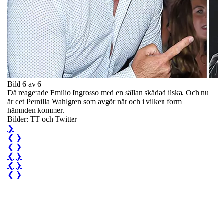
Bild 6 av 6
Då reagerade Emilio Ingrosso med en sällan skådad ilska. Och nu
är det Pernilla Wahlgren som avgör när och i vilken form
hämnden kommer.
Bilder: TT och Twitter
❯
❮
❯
❮
❯
❮
❯
❮
❯
❮
❯