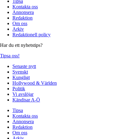
Tipsa
Kontakta oss
Annonsera
Redaktion
Om oss
Arkiv
Redaktionell policy
Har du ett nyhetstips?
Tipsa oss!
Senaste nytt
Svenskt
Kungligt
Hollywood & Världen
Politik
Vi avslöjar
Kändisar A-Ö
Tipsa
Kontakta oss
Annonsera
Redaktion
Om oss
Arkiv