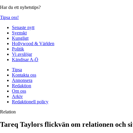
Har du ett nyhetstips?
Tipsa oss!
Senaste nytt
Svenskt
Kungligt
Hollywood & Världen
Politik
Vi avslöjar
Kändisar A-Ö
Tipsa
Kontakta oss
Annonsera
Redaktion
Om oss
Arkiv
Redaktionell policy
Relation
Tareq Taylors flickvän om relationen och s