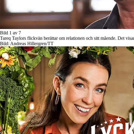
Bild 1 av 7
Tareq Taylors flickvän berättar om relationen och sitt mående. Det visar s
Bild: Andreas Hillergren/TT