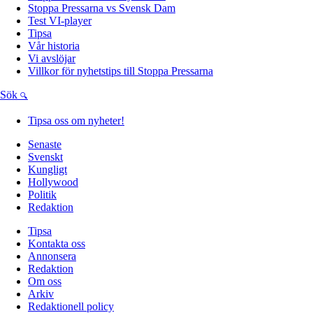
Stoppa Pressarna vs Svensk Dam
Test VI-player
Tipsa
Vår historia
Vi avslöjar
Villkor för nyhetstips till Stoppa Pressarna
Sök
Tipsa oss om nyheter!
Senaste
Svenskt
Kungligt
Hollywood
Politik
Redaktion
Tipsa
Kontakta oss
Annonsera
Redaktion
Om oss
Arkiv
Redaktionell policy