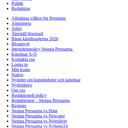
Politik
Redaktion
Allmänna villkor för Premium
Annonsera
Arkiv
Återställ lösenord
Bästa kändissajterna 2026
Bloggnytt
Integritetspolicy Stoppa Pressarna
Kändisar A-Ö
Kontakta oss
Logga in
Mitt konto
Native
Nyheter om kungligheter och kändisar
Nyhetsbrev
Om oss
Redaktionell policy
Redaktionen – Stoppa Pressarna
Register
Stoppa Pressarna vs Hänt
Stoppa Pressarna vs Newsner
Stoppa Pressarna vs Nöjeslivet
Stoppa Pressarna vs Nyheter24