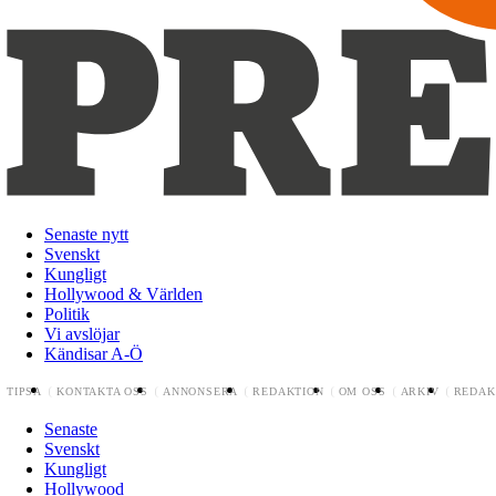
Senaste nytt
Svenskt
Kungligt
Hollywood & Världen
Politik
Vi avslöjar
Kändisar A-Ö
TIPSA
KONTAKTA OSS
ANNONSERA
REDAKTION
OM OSS
ARKIV
REDAK
Senaste
Svenskt
Kungligt
Hollywood